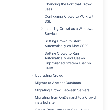
Changing the Port that Crowd
uses
Configuring Crowd to Work with
SSL
Installing Crowd as a Windows
Service
Setting Crowd to Start
Automatically on Mac OS X
Setting Crowd to Run
Automatically and Use an
Unprivileged System User on
UNIX
Upgrading Crowd
Migrate to Another Database
Migrating Crowd Between Servers
Migrating from OnDemand to a Crowd
installed site
Crowd Data Center のインストール