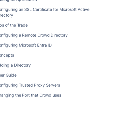
uses
nfiguring an SSL Certificate for Microsoft Active
Configuring
rectory
Crowd
to
ps of the Trade
Work
onfiguring a Remote Crowd Directory
with
SSL
nfiguring Microsoft Entra ID
Installing
oncepts
Crowd
as
ding a Directory
a
Windows
ser Guide
Service
nfiguring Trusted Proxy Servers
Setting
hanging the Port that Crowd uses
Crowd
to
Start
Automatically
on
Mac