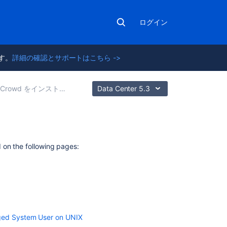
ログイン
ます。
詳細の確認とサポートはこちら ->
Crowd をインストールする
Data Center 5.3
こ
 on the following pages:
の
セ
ク
シ
ョ
ン
の
eged System User on UNIX