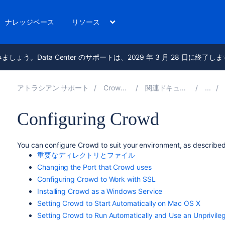
ナレッジベース
リソース
進みましょう。Data Center のサポートは、2029 年 3 月 28 日に終了し
アトラシアン サポート
Crowd 5.3
関連ドキュメント
Configuring Crowd
You can configure Crowd to suit your environment, as described
重要なディレクトリとファイル
Changing the Port that Crowd uses
Configuring Crowd to Work with SSL
Installing Crowd as a Windows Service
Setting Crowd to Start Automatically on Mac OS X
Setting Crowd to Run Automatically and Use an Unprivil