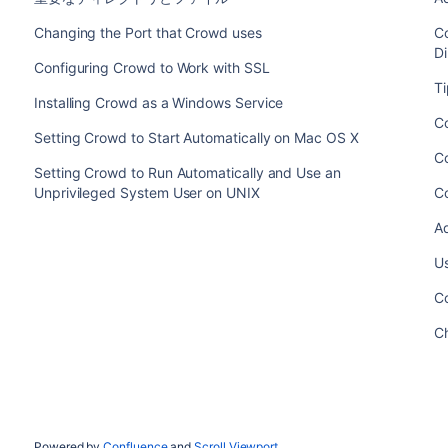
Changing the Port that Crowd uses
Co
Di
Configuring Crowd to Work with SSL
Ti
Installing Crowd as a Windows Service
C
Setting Crowd to Start Automatically on Mac OS X
Co
Setting Crowd to Run Automatically and Use an
Unprivileged System User on UNIX
C
Ad
U
Co
C
Powered by
Confluence
and
Scroll Viewport
.