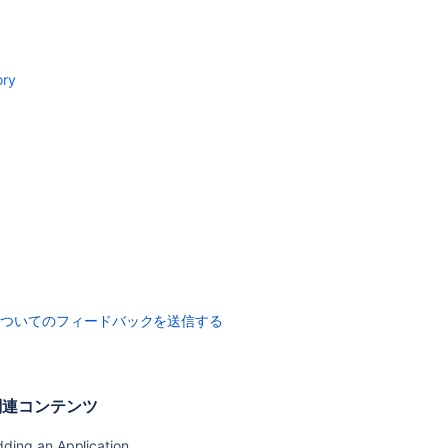
項
目
重
ory
要
な
デ
ィ
レ
ク
ト
リ
と
フ
ァ
イ
についてのフィードバックを送信する
ル
Changing
the
Port
関連コンテンツ
that
Crowd
ding an Application