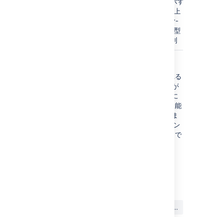
素の履歴
態を示す
は最
1つ以上
終更
のkey-
新日
value型
から
文字列
1年
注意
ブラウザのテキストフィールドで見られる
オート コンプリート
（通常、ユーザーが
Confluence にログインしたときに顕著に
あらわれる）機能は、ブラウザ固有の機能
であって、Confluence の機能ではありま
せん。Confluence では、このオート コン
プリートを有効または無効にすることはで
きず、通常ブラウザ設定で設定します。
最終更新日: 2024 年 12 月 10 日
この内容はお役に立ちました
はい
いいえ
か?