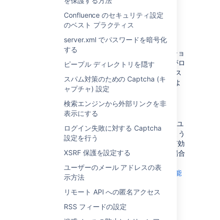
を保護する方法
る」cookie
Confluence のセキュリティ設定
のベスト プラクティス
「ログイン情報を記憶する」cookie である
server.xml でパスワードを暗号化
seraph.confluence は、有効期間が長い HTTP
する
cookie です。この cookie は、未認証のセッショ
ンを認証する目的で使用できます。ユーザーがロ
ピープル ディレクトリを隠す
グイン ページの [
情報を保存
] チェックボックス
スパム対策のための Captcha (キ
を選択すると、この cookie が Confluence によ
ャプチャ) 設定
って生成されます。
検索エンジンから外部リンクを非
この cookie の既定の有効期間は 2 週間です。
表示にする
クラスターで Confluence を実行する場合は、
ユ
ログイン失敗に対する Captcha
ーザーがノード間をシームレスに移動できるよう
設定を行う
にするために、[情報を保存] がデフォルトで有効
XSRF 保護を設定する
になっています。
これを設定する必要がある場合
は、「
ユーザーのメール アドレスの表
Confluence で「ログイン情報を記憶する」機能
示方法
を設定する方法
リモート API への匿名アクセス
」をご確認ください。
RSS フィードの設定
cookie キーとコンテンツ