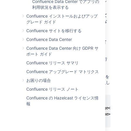
Confluence Data Center でアプリの
ます。
利用状況を表示する
cookie のトークンとデータベースに保存されて
Confluence インストールおよびアップ
いるトークンが一致し、cookie が期限切れでな
グレード ガイド
ければ、ユーザーは認証されます。
Confluence サイトを移行する
Confluence Data Center
「ログイン情報を記憶する」cookie の有
Confluence Data Center 向け GDPR サ
効期間
ポート ガイド
cookie には有効期限を設定できます。これを行
Confluence リリース サマリ
うには、
CONFLUENCE-
INSTALLATION/confluence/WEB-
Confluence アップグレード マトリクス
ファイルを
INF/classes/seraph-config.xml
お困りの場合
変更し、‪
‬要素の下に次の行を挿入し
init-param
ます。
Confluence リリース ノート
Confluence の Hazelcast ライセンス情
<init-param>

報
    <param-name>autologin.cookie.age</param-na
    <param-value>259200</param-value><!-- 3 da
</init-param>