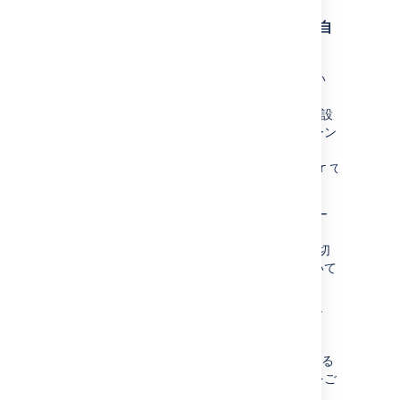
「ログイン情報を記憶する」トークンの自
動クリーンアップ
Confluence が発行したすべての cookie につい
て、対応する記録がデータベース内に残されま
す。毎月 20 日に実行するようにスケジュール設
定されたジョブが、失効したトークンをクリーン
アップします。トリガーの名前
は
で
clearExpiredRememberMeTokensTrigger
す。
注意：
このジョブの唯一の目的は、データベー
ス テーブルが巨大化するのを防止することで
す。認証目的については、Confluence は期限切
れのトークンがまだデータベースに存在していて
も無視します。
[情報を保存] 機能を無効にすることはできます
か?
Confluence には [情報を保存] 機能を無効にする
オプションが用意されていません。
回避方法
をご
参照ください。