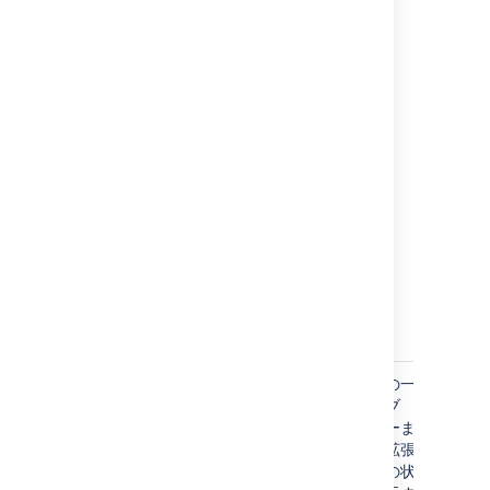
ザーに提示
360
される言語
日。
が適切でな
い場合、ユ
ーザーがロ
グインペー
ジ（を含
み、それ）
以降使用す
る
Confluence
の言語を変
更できる機
能に関連す
るもので
す。
AJS.conglomerate.
最後に使用
前回の一
設定
cookie
した一般タ
般タブ
され
ブ、または
ビューま
た
最後に開閉
たは拡張
日、
した拡張要
要素の状
また