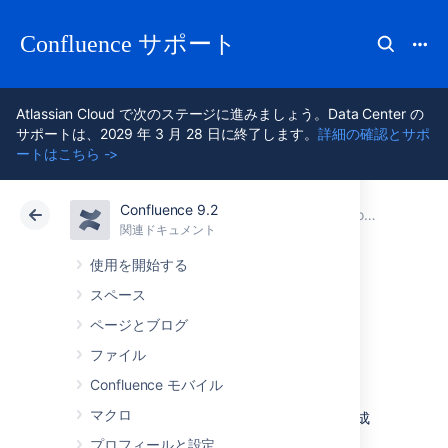
Confluence サポート
Atlassian Cloud で次のステージに進みましょう。Data Center の
サポートは、2029 年 3 月 28 日に終了します。
詳細の確認とサポ
ートはこちら ->
Confluence 9.2
アトラシアン サポート
Confluence 9.2
関連ドキュメント
Confluence セキュリティを設定する
関連ドキュメント
クラウド
Data Center 9.2
使用を開始する
スペース
Confluence のクッ
ページとブログ
キー
ファイル
Confluence モバイル
マクロ
このページでは、Confluence 自体によって生成
され、ユーザーのブラウザに保存されている
プロフィールと設定