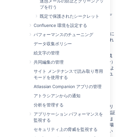
迷惑メールの防止とクリーンアッ
プを行う
既定では、この cookie のキーは
で、Jira インストール デ
seraph.confluence
既定で保護されたシークレット
ィレクトリの
CONFLUENCE-
Confluence 環境を設定する
INSTALLATION/confluence/WEB-
ファイルに
INF/classes/seraph-config.xml
パフォーマンスのチューニング
ある
パラメータで定義され
login.cookie.key
データ収集ポリシー
ます。
絵文字の管理
cookie には一意の識別子に加えて、安全に生成
されたランダムな文字列（すなわち、トークン）
共同編集の管理
が含まれます。このトークンは Confluence によ
サイト メンテナンスで読み取り専用
って生成され、Confluence データベースにもユ
モードを使用する
ーザー用として保存されます。
Atlassian Companion アプリの管理
アトラシアンからの通知
認証に cookie を利用する
分析を管理する
ユーザーが Web ページをリクエストし、そのリ
クエストがセッションベースまたはその他の認証
アプリケーション パフォーマンスを
方法でまだ認証されてない場合、Confluence は
監視する
「ログイン情報を記憶する」cookie (存在する場
セキュリティ上の脅威を監視する
合) と Confluence データベースに保存されてい
るユーザーのトークン (存在する場合) を照合し