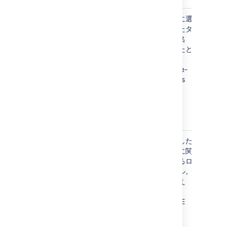
confluence.browse.
"スペース
最後に選
設定
space.cookie
閲覧" セク
択したタ
され
ションで、
ブの名
た
ユーザーが
前。たと
日、
最後に選択
えば、
また
したタブを
space-
は最
記憶しま
pages
終更
す。
新日
から
1
年。
confluence-
ログイン ペ
選択した
設定
language
ージで、ユ
言語に関
され
ーザーが選
連するロ
た
択した言語
ケール。
日、
を記憶しま
たとえ
また
す。この
ば、
は最
cookie
de_DE
終更
は、ログイ
新日
ン前にユー
から