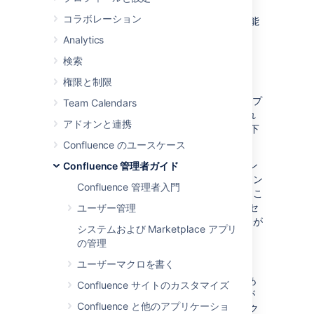
cookie を一覧表示します。3rd パーティーの
コラボレーション
Confluence プラグインによって生成された可能
性がある cookie は一覧に表示されません。
Analytics
検索
認証 cookie
権限と制限
Confluence では、
HTTP cookie の認証
にオープ
Team Calendars
ンソース フレームワークの
Seraph
が使用され
アドオンと連携
ます。Confluence でのユーザー認証には、以下
の 2 種類の cookie が使用されます。
Confluence のユースケース
JSESSIONID cookie はアプリケーション
Confluence 管理者ガイド
サーバーによって作成されて、セッション
Confluence 管理者入門
のトラッキングのために使用されます。こ
の cookie はランダムな文字列を含み、セ
ユーザー管理
ッション終了のたび、またはブラウザーが
システムおよび Marketplace アプリ
閉じられる際に有効期限が切れます。
の管理
Confluence がクラスタ化されている場
合、このクッキーは無視されます。
ユーザーマクロを書く
「ログイン情報を記憶する」cookie であ
Confluence サイトのカスタマイズ
る
は、ユーザーが
seraph.confluence
Confluence と他のアプリケーショ
ログイン ページの [
情報を保存
] チェック