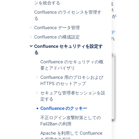
ンを統合する
ボックスを選択すると、Confluence によ
って生成されます。Confluence がクラス
Confluence のライセンスを管理す
ター化されている場合は、[情報を保存] が
る
デフォルトで強制的に実行されます。
Confluence データ管理
Cookie についての詳しい内容は、
ウィキペデ
Confluence の構成設定
ィアの HTTP cookie に関するページ
に記載され
ています。
Confluence セキュリティを設定す
る
Confluence のセキュリティの概
要とアドバイザリ
Confluence 用のプロキシおよび
HTTPS のセットアップ
セキュアな管理者セッションを設
定する
Confluence のクッキー
不正ログイン攻撃対策としての
Fail2Ban の利用
Apache を利用して Confluence
「ログイン情報を記憶す