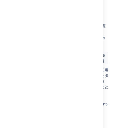
他の Confluence cookie
Confluence が基本的な「製品提示」状態を記憶
するために使用するクッキーがいくつかありま
す。Confluence ユーザーの認証詳細は、これら
の cookie には保存されません。
cookie
cookie キー
目的
期限
の内容
confluence.list.
"一覧ペー
最後に選
設定
pages.cookie
ジ" セクシ
択したタ
され
ョンで、ユ
ブの名
た
ーザーが最
前。たと
日、
後に選択し
えば、
また
たタブを記
list-
は最
憶します。
content-
終更
tree
新日
から
1
年。