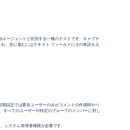
Configuring
Captcha
for
failed
logins
Preventing
動エージェントと区別する一種のテストです。キャプチ
and
れ、先に進むにはテキスト フィールドにその単語を入
Cleaning
Up
Spam
Anonymous
Access
to
Remote
API
Disabling
と、初期設定では匿名ユーザーのみがコメントの作成時やペ
the
また、すべてのユーザーや特定のグループのメンバーに対し
Built-
In
User
るには、システム管理者権限が必要です。
Management