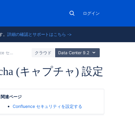
ログイン
ます。
詳細の確認とサポートはこちら ->
リティを設定する
クラウド
Data Center 9.2
ha (キャプチャ) 設定
関
連
関連ページ
コ
ン
Confluence セキュリティを設定する
テ
ン
ツ