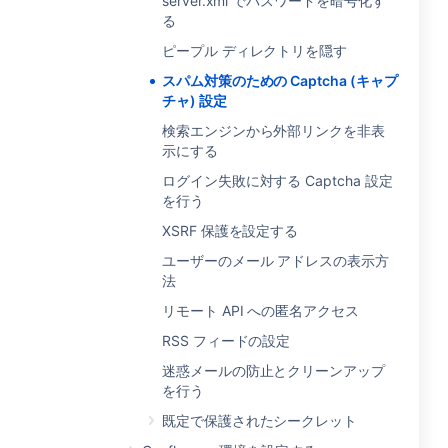
server.xml でパスワードを暗号化す
る
ピープル ディレクトリを隠す
スパム対策のための Captcha (キャプ
チャ) 設定
検索エンジンから外部リンクを非表
示にする
ログイン失敗に対する Captcha 設定
を行う
XSRF 保護を設定する
ユーザーのメール アドレスの表示方
法
リモート API への匿名アクセス
RSS フィードの設定
迷惑メールの防止とクリーンアップ
を行う
既定で保護されたシークレット