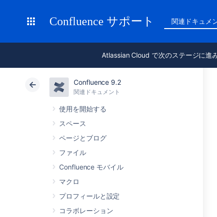
Confluence サポート
関連ドキュメ
Atlassian Cloud で次のステージに
Confluence 9.2
関連ドキュメント
使用を開始する
スペース
ページとブログ
ファイル
Confluence モバイル
マクロ
プロフィールと設定
コラボレーション