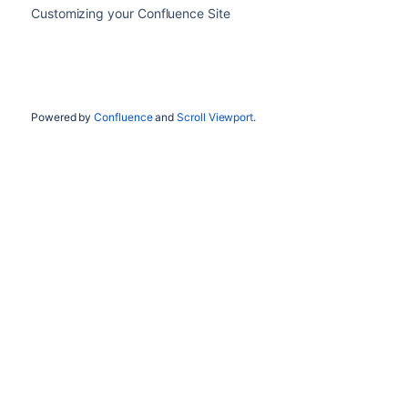
Customizing your Confluence Site
Powered by
Confluence
and
Scroll Viewport
.