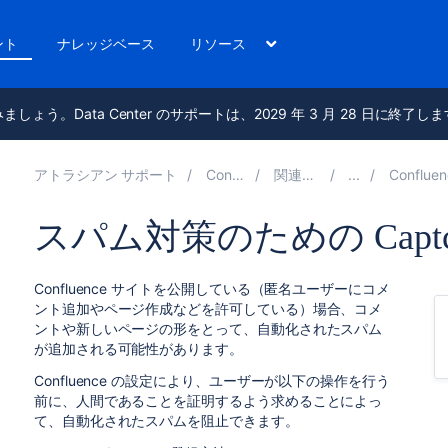
ント
ナレッジベース
リソース
進みましょう。Data Center のサポートは、2029 年 3 月 28 日に終了し
アトラシアン サポート
Confluence 9.2
関連ドキュメント
Confluence セキュ
スパム対策のための Captc
Confluence サイトを公開している（匿名ユーザーにコメ
ント追加やページ作成などを許可している）場合、コメ
ントや新しいページの形をとって、自動化されたスパム
が追加される可能性があります。
Confluence の設定により、ユーザーが以下の操作を行う
前に、人間であることを証明するよう求めることによっ
て、自動化されたスパムを阻止できます。