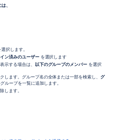
には、
Add
and
Invite
Users
Edit
Your
を選択します。
User
サイン済みのユーザー
を選択します
Settings
を表示する場合は、
以下のグループのメンバー
を選択
Make
a
ックします。グループ名の全体または一部を検索し、
グ
Space
のグループを一覧に追加します。
Public
削除します。
Managing
emojis
Connecting
to
an
Internal