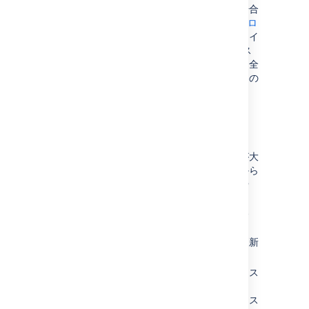
ツの特定のページにのみリンクしたい場合
は、
コンテンツ レポート テーブル マクロ
を使用できます。たとえば、ワークプレイ
ス ディレクトリとして機能するスペース
でこれを使用して、組織全体にわたり、全
員の役割と連絡先の詳細を含む、すべての
チーム ページの一覧を作成できます。
ヒント
変更が必要なとき、あるいはスペースが大
きくなりすぎたときは、あるスペースから
別のスペースへのコンテンツの
コピー
や
移動
を簡単に行えます。
スペースの内容や目的が変更された場合
は、それらの変更を反映するために
スペース名
、
ロゴ
、
色
、および
説明
を更新
できます。
プロジェクトが完了などの理由によってス
ペースが不要になった場合、それを
アーカイブ
できます。アーカイブされたス