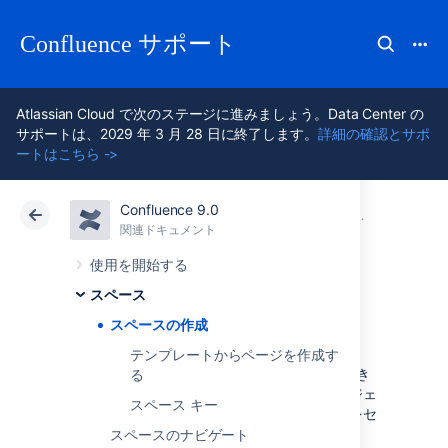
Confluence サポート
Atlassian Cloud で次のステージに進みましょう。Data Center の
サポートは、2029 年 3 月 28 日に終了します。
詳細の確認とサポ
ートはこちら ->
Confluence 9.0
アトラシアン サポート
Confluence 9.0
関連ドキュメント
スペース
関連ドキュメント
クラウド
Data Center 9.0
使用を開始する
スペース
スペースの作成
スペースの作成
テンプレートからページを作成す
Confluence ではスペースをいくつでも作成でき
る
ます。要件に応じ、それぞれのチームやプロジェ
スペース キー
クト、またはそれらの混合チームにスペースをセ
ットアップすることを選択できます。
スペースのナビゲート