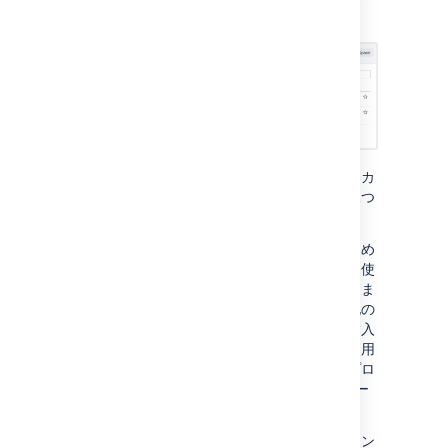
す。
スペースの説明
を追加して、訪問者が各カ
テゴリー内で適切なスペースを簡単に見つ
けるようにすることもできます。
関連するスペース間の移動を支援するため
に、ページ上で
スペースの一覧マクロ
を使
用し、カテゴリ別に絞り込むことができま
す。これにより、特定のカテゴリーの他の
すべてのスペースの一覧をスペースに挿入
することができます。たとえばこれを使用
して、チームが作業しているすべてのプロ
ジェクト スペースの一覧をチーム スペー
スに保持することができます。
スペース全体ではなく、関連するコンテン