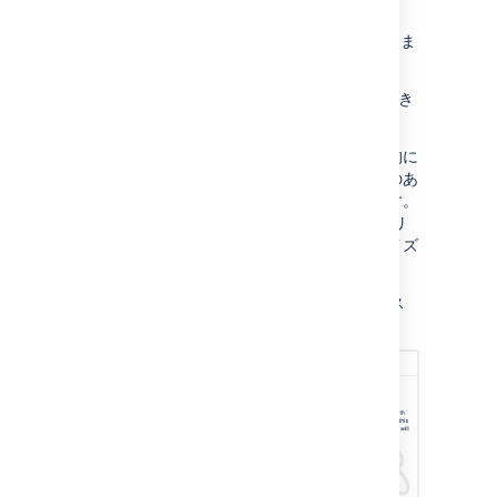
スペースのタイプを選びます。
必要な詳細を入力し、スペースを作成しま
す。
スペース キーをあとから変更することはでき
ません。慎重に選んでください。
作成した各スペースにはホームページが自動的に
作成され、このスペースを表示する人に関連のあ
る情報を表示するようにカスタマイズできます。
スペースを作成するときにスペース ブループリ
ントを使用すると、ホームページがカスタマイズ
されます。
サイト スペースを作成するには、"スペース
の作成" グローバル権限が必要です。