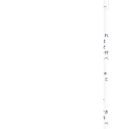
スペース権限
各スペースは一連の既定の権限とともに作成され
ます。サイト スペースを作成したユーザーには
自動的に "スペース管理者" 権限が付与され、そ
のユーザーは他のユーザーとグループに権限を付
与できるようになります。詳細については、スペ
ースの権限の概要を参照してください。
注意: システム管理者は、自身の Confluence
サイトのスペースの権限をいつでも編集すること
ができます。
関連するスペースのリンク
関連するスペースをラベルを使用してリンクでき
ます。これにより、スペース ディレクトリに各
ラベルに対応するカテゴリが作成され、そのラベ
ルを含むすべてのスペースがグループ化されま