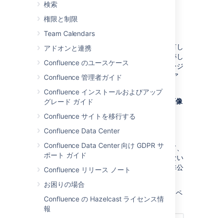
ができます。
検索
権限と制限
個人用スペースを作成する
Team Calendars
個人用スペースは必ずそのユーザー自身が所有し
アドオンと連携
ます。個人の作業を保存したり、タスクを追跡し
Confluence のユースケース
たり、自身の作業内容ブログで伝えたり、ページ
をサイト スペースに移動する前にブラッシュア
Confluence 管理者ガイド
ップしたりするために使用できます。
Confluence インストールおよびアップ
画面の右上にある自分の
プロフィール画像
グレード ガイド
を選択してから、[
個人用スペースを追
Confluence サイトを移行する
加...
] を選択します。
Confluence Data Center
[
作成
] を選択します。
Confluence Data Center 向け GDPR サ
スペースの権限は任意のタイミングで変更して、
ポート ガイド
コンテンツにアクセスできるユーザーとできない
ユーザーを定義できます。スペースを完全に非公
Confluence リリース ノート
開の領域にすることも可能です。
お困りの場合
個人用スペースを作成するには、"個人用スペ
Confluence の Hazelcast ライセンス情
ース" グローバル権限が必要です。
報