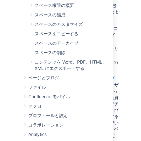
スペース権限の概要
Confluence のそれぞれのスペースは独立して機
能します、つまり、それぞれのスペースは次のよ
スペースの編成
うになります。
スペースのカスタマイズ
自身のホームページ、ブログ、ページ、コ
スペースをコピーする
メント、ファイル、および RSS フィード
を持ちます。
スペースのアーカイブ
異なる配色、ロゴ、およびサイドバーでカ
スペースの削除
スタマイズできます。
コンテンツを Word、PDF、HTML、
スペース管理者によって設定される独自の
XML にエクスポートする
一連の権限を持ちます。
ページとブログ
たとえば、IT チームは、すべての
ロードマップ
、サブチームの詳細、チーム内のすべてのユーザ
ファイル
ーとチーム内での役割の一覧を含む、1 つのもっ
Confluence モバイル
とも重要なスペースを作成できます。次に、品質
保証、開発者、ドキュメント作成などの各サブチ
マクロ
ームのために、ガイドライン、長期計画、および
プロフィールと設定
ナレッジ項目を含む、新しいスペースを作成する
ことができます。これらのチームが取り組んでい
コラボレーション
る各プロジェクトで独自のスペースを持ち、ラベ
Analytics
ルを使用してチーム スペースにリンクすること