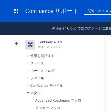
Confluence サポート
関連ドキュメ
Atlassian Cloud で次のステージに
Confluence 8.9
関連ドキュメント
使用を開始する
スペース
ページとブログ
ファイル
Confluence モバイル
マクロ
Advanced Roadmaps マクロ
アンカー マクロ