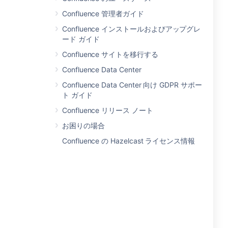
Confluence 管理者ガイド
Confluence インストールおよびアップグレ
ード ガイド
Confluence サイトを移行する
Confluence Data Center
Confluence Data Center 向け GDPR サポー
ト ガイド
Confluence リリース ノート
お困りの場合
Confluence の Hazelcast ライセンス情報