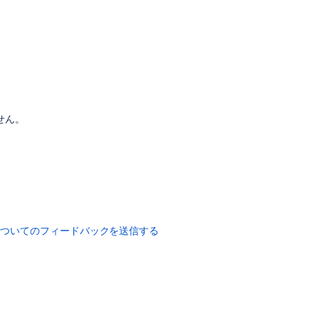
to
override
the
quick
create
page
button
in
せん。
Confluence
Data
Center
Writing
User
Macros
についてのフィードバックを送信する