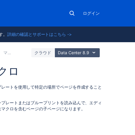
ログイン
ます。
詳細の確認とサポートはこちら ->
マクロ
クラウド
Data Center 8.9
クロ
こ
プレートを使用して特定の場所でページを作成すること
の
ペ
ンプレートまたはブループリントを読み込んで、エディ
ー
はマクロを含むページの子ページになります。
ジ
の
内
容