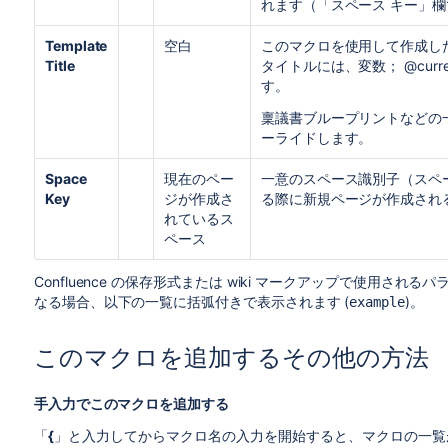
れます（「スペース キー」
Template
空白
このマクロを使用して作成し
Title
タイトルには、変数； @curren
す。
稟議書ブループリントなどの
ーライドします。
Space
現在のペー
一意のスペース識別子（スペ
Key
ジが作成さ
る際に新規ページが作成され
れているス
ペース
Confluence の保存形式または wiki マークアップで使用さ
なる場合、以下の一覧に括弧付きで表示されます (
)。
example
このマクロを追加するその他の方法
手入力でこのマクロを追加する
「
{
」と入力してからマクロ名の入力を開始すると、マクロの一覧