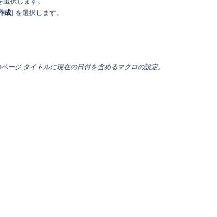
 を選択します。
タ
作成
] を選択します。
ー
を
変
更
す
る
のページ タイトルに現在の日付を含めるマクロの設定。
こ
の
マ
ク
ロ
を
追
加
す
る
そ
の
他
の
方