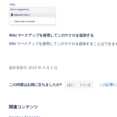
Wiki マークアップを使用してこのマクロを追加する
Wiki マークアップを使用してこのマクロを追加することはできま
最終更新日 2024 年 4 月 2 日
この内容はお役に立ちましたか?
はい
いいえ
この記事
関連コンテンツ