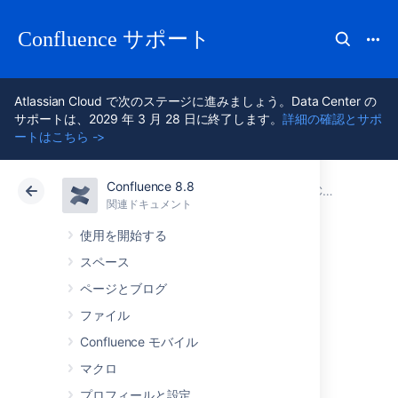
Confluence サポート
Atlassian Cloud で次のステージに進みましょう。Data Center の
サポートは、2029 年 3 月 28 日に終了します。
詳細の確認とサポ
ートはこちら ->
Confluence 8.8
アトラシアン サポート
Confluence 8.8
関連ドキュメント
Confluence 環境を設定する
関連ドキュメント
クラウド
Data Center 8.8
使用を開始する
スペース
システム起動時に
ページとブログ
自動的に
ファイル
Confluence モバイル
Confluence を開始
マクロ
プロフィールと設定