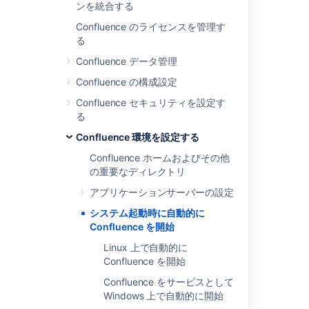
ンを統合する
動的に開始
Confluence のライセンスを管理す
る
関連コンテンツ
Confluence データ管理
Confluence の構成設定
Integrating with Confluence
Confluence セキュリティを設定す
Integrating with Confluence
る
Using Jira applications with Confluence
Confluence 環境を設定する
Confluence ホームおよびその他
Using Jira applications with Confluence
の重要なディレクトリ
Integrate Jira Cloud with Confluence
アプリケーションサーバーの設定
Explore Confluence administration
システム起動時に自動的に
Confluence を開始
Use Jira Cloud with Confluence
Linux 上で自動的に
A customer has reported translation error in
Confluence を開始
Dutch language for Confluence "Features"
Confluence をサービスとして
General settings.
Windows 上で自動的に開始
Welcome to Confluence