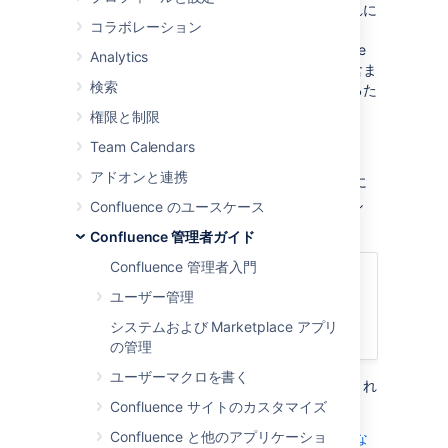
の外部セットアップについて説明します。これに
コラボレーション
は、Web サーバー、アプリケーション サーバ
ー、ディレクトリ、ファイルなど、Confluence
Analytics
の実行環境に関するすべてを設定する情報が含ま
検索
れます。アプリケーション内の設定を変更するた
めのガイドラインについては、代わりに
権限と制限
Confluence の設定
を参照してください。
Team Calendars
ConfluenceはJ2EE Web アプリケーションで
アドオンと連携
す。クライアント サイドでは、ユーザーは主に
Web ブラウザ経由で Confluence にアクセスし
Confluence のユースケース
ます。
Confluence 管理者ガイド
Confluence 管理者入門
関連ページ
ユーザー管理
Confluence 管理者入門
システムおよび Marketplace アプリ
サポート対象プラットフォーム
の管理
ユーザーマクロを書く
このセクションには、次のガイドラインが含まれ
ています。
Confluence サイトのカスタマイズ
Confluence と他のアプリケーショ
Confluence ホームおよびその他の重要な