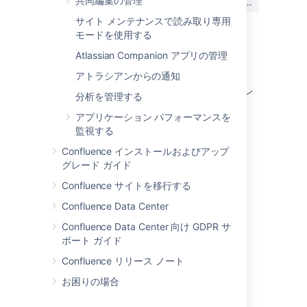
共同編集の管理
はい
いいえ
か?
サイト メンテナンスで読み取り専用
モードを使用する
Atlassian Companion アプリの管理
このセクションの項目
アトラシアンからの通知
Confluence ホームおよびその他の重要なディレ
分析を管理する
クトリ
アプリケーション パフォーマンスを
アプリケーションサーバーの設定
監視する
Confluence インストールおよびアップ
システム起動時に自動的に Confluence を開始
グレード ガイド
Confluence サイトを移行する
関連コンテンツ
Confluence Data Center
Confluence Data Center 向け GDPR サ
Explore Confluence administration
ポート ガイド
Welcome to Confluence
Confluence リリース ノート
What is Confluence?
お困りの場合
Earn the Confluence Essentials certification