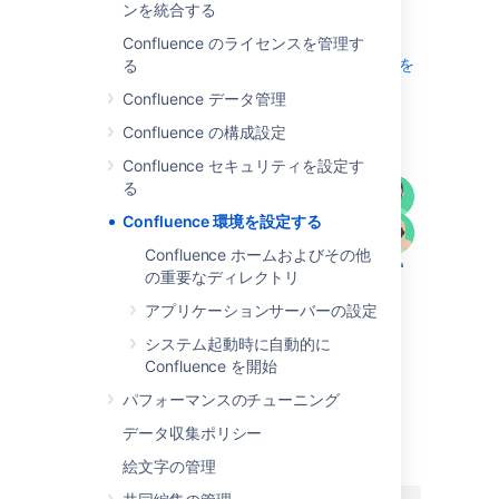
ンを統合する
ディレクトリ
アプリケーションサーバーの設定
Confluence のライセンスを管理す
システム起動時に自動的に Confluence を
る
開始
Confluence データ管理
図：Confluence インストール
Confluence の構成設定
Confluence セキュリティを設定す
る
Confluence 環境を設定する
Confluence ホームおよびその他
の重要なディレクトリ
アプリケーションサーバーの設定
システム起動時に自動的に
Confluence を開始
パフォーマンスのチューニング
最終更新日: 2024 年 2 月 8 日
データ収集ポリシー
絵文字の管理
この内容はお役に立ちました