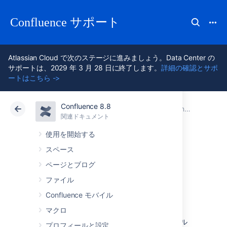
Confluence サポート
Atlassian Cloud で次のステージに進みましょう。Data Center の
サポートは、2029 年 3 月 28 日に終了します。
詳細の確認とサポ
ートはこちら ->
Confluence 8.8
アトラシアン サポート
Confluence 8.8
関連ドキュメント
Confluence 管理者ガイド
関連ドキュメント
クラウド
Data Center 8.8
使用を開始する
スペース
Confluence 環境を
ページとブログ
設定する
ファイル
Confluence モバイル
マクロ
このセクションでは、Confluence インストール
プロフィールと設定