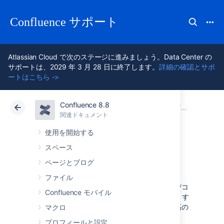
Confluence サポート
Atlassian Cloud で次のステージに進みましょう。Data Center の
サポートは、2029 年 3 月 28 日に終了します。
詳細の確認とサポ
ートはこちら ->
Confluence 8.8
アトラシアン サポート
Confluence 8.8
関連ドキュメント
関連ドキュメント
クラウド
Data Center 8.8
使用を開始する
スペース
権限と制限
ページとブログ
ファイル
アトラシアンでは、コミュニケーションおよびコ
Confluence モバイル
ラボレーション ツールである Confluence は、す
べてのユーザーが全面的に参加することで最高の
マクロ
メリットを実現すると考えています。
プロフィールと設定