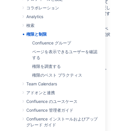
Confluence はページや他のコンテンツのすべて
の変更履歴を保存しているため、誰が何を変更し
コラボレーション
たかを確認することも、必要に応じて変更を戻す
Analytics
ことも簡単に行えます。
検索
なお、Confluence では、サイト、スペース、ペ
権限と制限
ージをオープンにするかクローズにするかを選択
することもできます。
Confluence グループ
ページを表示できるユーザーを確認
権限レベル
する
権限を調査する
Confluence には 3 つの権限レベルがあります。
権限のベスト プラクティス
グローバル権限
Team Calendars
スペース権限
ページ制限
アドオンと連携
Confluence のユースケース
Confluence 管理者ガイド
グローバル権限
Confluence インストールおよびアップ
グレード ガイド
グローバル権限
はサイトレベルの権限で、