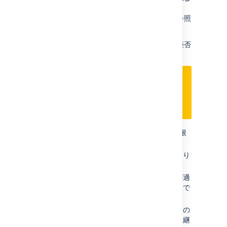
す。詳細については、「
ページを表示できるユーザーを確認する
」を参照
してください。
以下の図は、ユーザーによるページの閲覧が拒否
されるポイントを示します。
サイト
- Confluence にログインする権限
はありません。
スペース
- スペースを表示する権限はあり
ません。
親ページ
- 現在のページには表示制限が適
用されており、ユーザーはページを表示で
きません。
子ページ
- 現在のページは、ページ階層の
上位にある別のページからの閲覧制限を継