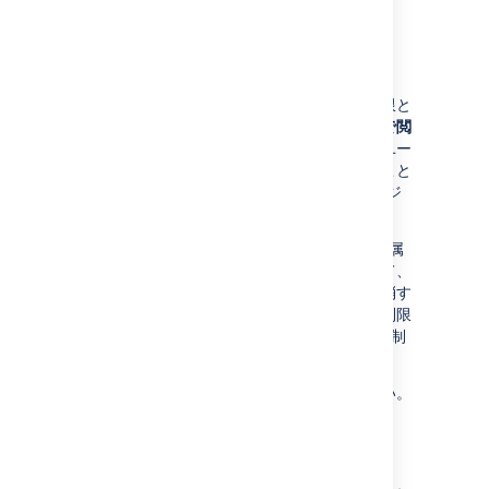
ページの制限
ページ制限は、グローバル権限やスペース権限と
はやや異なる動作を持ちます。
ページは既定で閲
覧や編集が可能
ですが、必要に応じ、特定のユー
ザーやグループに
閲覧または編集を制限
すること
ができます。ページ制限は公開/未公開のページ
やブログ投稿 (下書き) に適用できます。
Confluence のすべてのページはスペースに所属
し、
スペース管理者
はスペース権限を使用して、
スペース全体のコンテンツの表示権限を取り消す
ことができる点にご注意ください。ページに制限
を適用する権限は、スペース権限の "ページの制
限" で制御されます。
詳細は、「
ページの制限
」を参照してください。
権限と制限の相互の影響