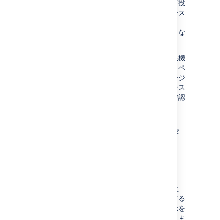
特定のユーザーやグループに、ページやブログ投
稿の表示を制限できます。これにより、スペース
の "表示" 権限を持っているユーザーであって
も、そのページやブログ投稿を見ることはできな
くなります。
スペース管理者以外のユーザーがページの制限機
能を使用してページの表示を制限した場合、スペ
ース管理者はそのページにアクセスしてもページ
を表示することはできません。ただし、スペース
管理者は、スペース内の制限ページの一覧を確認
して制限を取り消すことができます。
ページを表示できるユーザ
ーを確認する
ページを表示できるユーザーを確認するには、
その他のオプション
> [
表示できるユーザー
] に移動します。これに
より、管理者をはじめ、そのスペースを表示する
権限を持ち、ページ制限によってページの表示を
禁止されていないユーザーのリストが表示されま