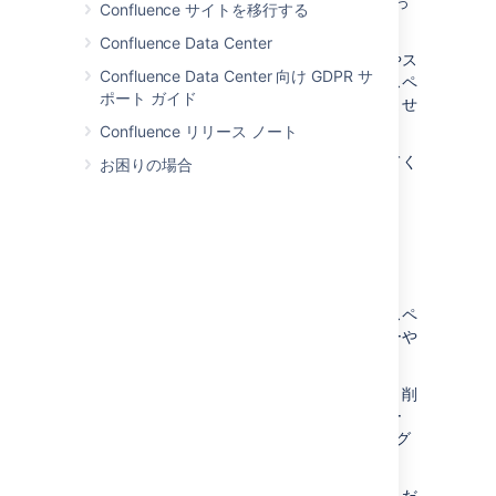
Confluence 管理者またはシステム管理者によっ
Confluence サイトを移行する
て付与されます。
Confluence Data Center
グローバル権限は、ユーザーのログイン可否やス
Confluence Data Center 向け GDPR サ
ペースの作成可否などの権限を網羅します。スペ
ポート ガイド
ース権限やページ制限との関係はあまりありませ
ん。
Confluence リリース ノート
詳細は、「
グローバル権限の概要
」を参照してく
お困りの場合
ださい。
スペース権限
各スペースには
独立した一連の権限
があり、スペ
ース管理者はこれを管理して、異なるユーザーや
グループへのアクセス設定を決定できます。
スペース内のコンテンツを閲覧、追加、編集、削
除する
権限の付与と取り消し
が可能で、グルー
プ、ユーザー、必要に応じて匿名ユーザー (ログ
インしていないユーザー) にも適用できます。
詳細は、「
スペース権限の概要
」を参照してくだ