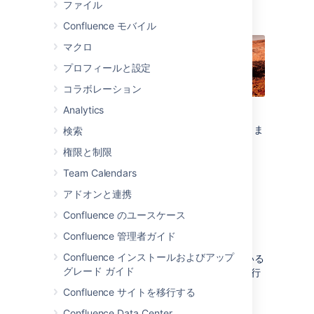
ファイル
Teams in Space
Confluence モバイル
マクロ
プロフィールと設定
コラボレーション
Analytics
このセクションの各チュートリアルでは、
「Team In Space」という架空の組織を使用しま
検索
す。 彼らのミッションは次のとおりです。
権限と制限
Team Calendars
フライトの調査とテクノロジーとの連
携により、先端の宇宙航空技術を変革
アドオンと連携
します。 また、2020 年までに人類が
Confluence のユースケース
火星に上陸します。"
Confluence 管理者ガイド
Confluence インストールおよびアップ
あなたは火星の今後の植民地化に取り組んでいる
グレード ガイド
"See Space EZ" チームに所属している宇宙飛行
士です。
Confluence サイトを移行する
先に進みましょう。チュートリアルで、
Confluence Data Center