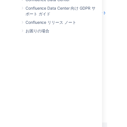
Confluence と その便利な機能を紹介します。
Confluence Data Center 向け GDPR サ
チュートリアル: Confluence をナビゲート
ポート ガイド
する
Confluence リリース ノート
ダッシュボード
お困りの場合
スペース ディレクトリ
スペース サイドバー
キーボード ショートカット
ミッション完了
チュートリアル: スペース操作に慣れる
プロジェクト スペースの作成
個人用スペースの作成
チームの PR スペースの作成
スペースの削除とアーカイブ
最終更新日: 2024 年 2 月 8 日
この内容はお役に立ちました
はい
いいえ