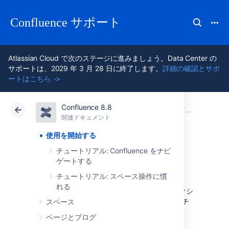
Confluence サポート
Atlassian Cloud で次のステージに進みましょう。Data Center の
サポートは、2029 年 3 月 28 日に終了します。
詳細の確認とサポ
ートはこちら ->
Confluence 8.8
アトラシアン サポート
Confluence 8.8
関連ドキュメント
関連ドキュメント
クラウド
Data Center 8.8
使用を開始する
チュートリアル: Confluence をナビ
使用を開始する
ゲートする
チュートリアル: スペース操作に慣
れる
Confluence 入門ガイド にようこそ。 このセクシ
ョンでは、Confluence を評価するのに有用なチ
スペース
ュートリアルや他の情報を紹介します。
ページとブログ