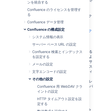
ンを統合する
い。
Confluence のライセンスを管理す
を
<installation-directory>
る
Confluence インストール ディレク
トリに置き換える必要があります
Confluence データ管理
(詳細は、「
Confluence の構成設定
Confluence インストール ディレク
トリ
システム情報の表示
」をお読みください)。
サーバー ベース URL の設定
は関連する
<subdirectories>
Jira 課題で指定した値に置き換える
Confluence 検索とインデックス
必要があります。この値は課題によ
を設定する
って異なります。場合によってはサ
メールの設定
ブディレクトリが存在せず、クラス
ファイルをコピーする前にサブディ
文字エンコードの設定
レクトリを作成する必要がありま
その他の設定
す。一部の課題には、必要なディレ
クトリ構造を含む ZIP ファイルのパ
Confluence 用 WebDAV クラ
ッチが含まれます。
イントの設定
Confluence インスタンスを再起動して、
HTTP タイムアウト設定を設
変更を有効にします。
定する
Web アプリの
ディレク
/WEB-INF/classes