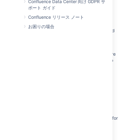
Confluence Data Center 向け GDPR サ
Prompt text entered in <PERSON_3>
ポート ガイド
characters for JSM Virtual Service Agent
Confluence リリース ノート
automatically gets sent (Google Chrome)
お困りの場合
<PERSON_66> characters don't get rendered
when conversion sandbox enabled
Getting "The JIRA server was contacted but
has returned an error response. We are unsure
of the result of this operation." when trying to
drop down label field
Pages taking a long time to load due to full
CodeCache
Comment with emoji fails to save with
DataAccessException error in Jira server
"The JIRA server was contacted but has
returned an error response" when searching for
issues and using any high-byte character in
any text field