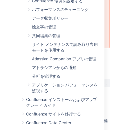
Confluence 環境を設定する
パッチを復帰してください。パッチ
パフォーマンスのチューニング
はネイティブでテストされていない
ことが多く、最も効率的な方法で問
データ収集ポリシー
題が解決されていない場合もありま
絵文字の管理
す。このため、すべてのケースにお
いて正式な修正を優先してくださ
共同編集の管理
い。
サイト メンテナンスで読み取り専用
モードを使用する
Atlassian Companion アプリの管理
最終更新日: 2024 年 2 月 8 日
アトラシアンからの通知
分析を管理する
この内容はお役に立ちました
はい
いいえ
アプリケーション パフォーマンスを
か?
監視する
Confluence インストールおよびアップ
グレード ガイド
関連コンテンツ
Confluence サイトを移行する
GoogleおよびMicrosoft広告向けパートナー商標
Confluence Data Center
に関するポリシー