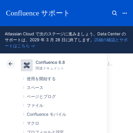
Confluence サポート
Atlassian Cloud で次のステージに進みましょう。Data Center の
サポートは、2029 年 3 月 28 日に終了します。
詳細の確認とサポ
ートはこちら ->
Confluence 8.8
アトラシアン サポート
Confluence 8.8
関連ドキュメント
その他の
関連ドキュメント
クラウド
Data Center 8.8
使用を開始する
スペース
パッチ適用済みク
ページとブログ
ラスファイルのイ
ファイル
Confluence モバイル
ンストール
マクロ
プロフィールと設定