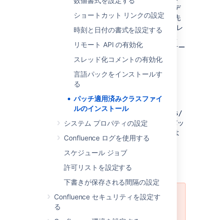
数値書式を設定する
トリ内のクラス ファイルは、
デ
/WEB-INF/lib
ショートカット リンクの設定
ィレクトリ内の JAR ファイルのクラスよりも先
に読み込まれます。これにより、1 つ目のディレ
時刻と日付の書式を設定する
クトリにあるクラスは、同名のクラスや、JAR
リモート API の有効化
ファイルから読み込まれる可能性のあるパッケー
ジを効率的に置き換えます。
スレッド化コメントの有効化
言語パックをインストールす
パッチの復帰
る
パッチ適用済みクラスファイ
パッチを戻すには、
<installation-
ルのインストール
directory>/confluence/WEB-INF/classes/
フォルダからクラス ファイルを削除し (戻すパッ
システム プロパティの設定
チに影響するクラス ファイルのみを削除するよ
Confluence ログを使用する
うに注意します)、インスタンスを再起動しま
す。
スケジュール ジョブ
許可リストを設定する
下書きが保存される間隔の設定
Confluence セキュリティを設定す
パッチが関係している問題が解決さ
る
れたら、修正を含む Confluence の
バージョンにアップグレードして、