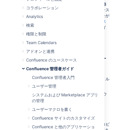
アトラシアン サポートやアトラシアンのバグ修
コラボレーション
正チームは、解決済みではあるものの、リリース
に未反映の重要な問題のパッチを提供する場合が
Analytics
あります。これらのパッチは
Jira バグ追跡シス
検索
テム
で関連する問題に添付されるクラス ファイ
ルになります。
権限と制限
Team Calendars
Confluence ディストリビュ
アドオンと連携
ーション向けのインストー
Confluence のユースケース
ルの説明
Confluence 管理者ガイド
Confluence 管理者入門
以下の手順に従ってパッチ済みのクラスファイル
をインストールします。
ユーザー管理
Confluence インスタンスをシャットダウ
システムおよび Marketplace アプリ
ンします。
の管理
提供されたクラス ファイルを
ユーザーマクロを書く
<installation-
Confluence サイトのカスタマイズ
directory>/confluence/WEB-
にコピ
INF/classes/<subdirectories>
Confluence と他のアプリケーショ
ーします。ここでは次の点にご注意くださ