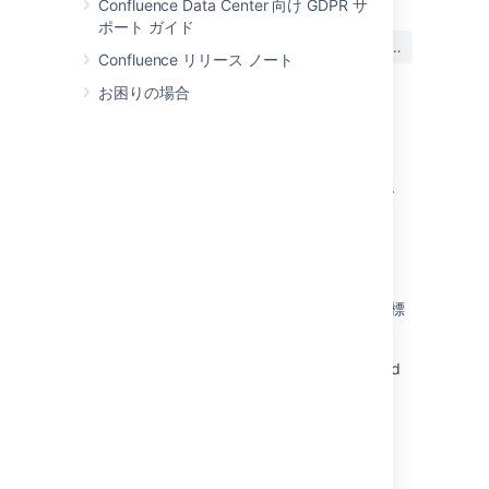
Confluence Data Center 向け GDPR サ
ポート ガイド
この内容はお役に立ちました
はい
いいえ
か?
Confluence リリース ノート
お困りの場合
関連コンテンツ
Japanese fonts display as square characters
with question marks on CentOS hosted
Confluence
Data Residency for Japan
GoogleおよびMicrosoft広告向けパートナー商標
に関するポリシー
<PERSON_66> characters don't get rendered
when conversion sandbox enabled
Prompt text entered in <PERSON_3>
characters for JSM Virtual Service Agent
automatically gets sent (Google Chrome)