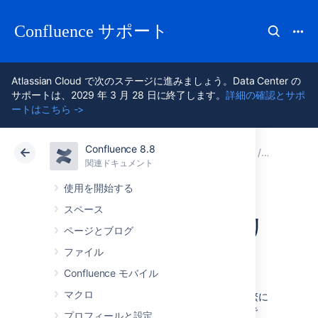
Confluence サポート
Atlassian Cloud で次のステージに進みましょう。Data Center の
サポートは、2029 年 3 月 28 日に終了します。
詳細の確認とサポ
ートはこちら ->
Confluence 8.8
アトラシアン サポート
Confluence 8.8
関連ドキュメント
その他の
関連ドキュメント
クラウド
Data Center 8.8
使用を開始する
スペース
ショートカット リ
ページとブログ
ンクの設定
ファイル
Confluence モバイル
マクロ
ショートカット リンクは Confluence から頻繁に
参照されるリソースに迅速にリンクする手段で
プロフィールと設定