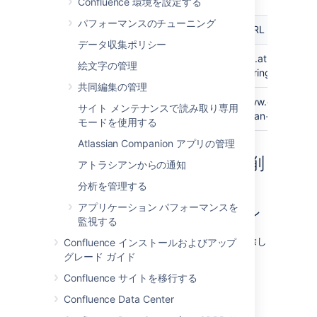
Confluence 環境を設定する
リンク
パフォーマンスのチューニング
入力内容
結果の URL
先
データ収集ポリシー
課題
CONF-1000@JIRA
http://jira.atlassian.
絵文字の管理
searchString=CONF-
共同編集の管理
Google
Atlassian
http://www.google.co
サイト メンテナンスで読み取り専用
検索
Confluence@Google
q=Atlassian+Confluen
モードを使用する
Atlassian Companion アプリの管理
ショートカット リンクの削
アトラシアンからの通知
除
分析を管理する
アプリケーション パフォーマンスを
ショートカット リンクは、管理コンソールの
シ
監視する
ョートカット リンク
タブにリストされていま
す。
削除
をクリックしてショートカットを削除し
Confluence インストールおよびアップ
ます。
グレード ガイド
Confluence サイトを移行する
最終更新日: 2024 年 2 月 8 日
Confluence Data Center