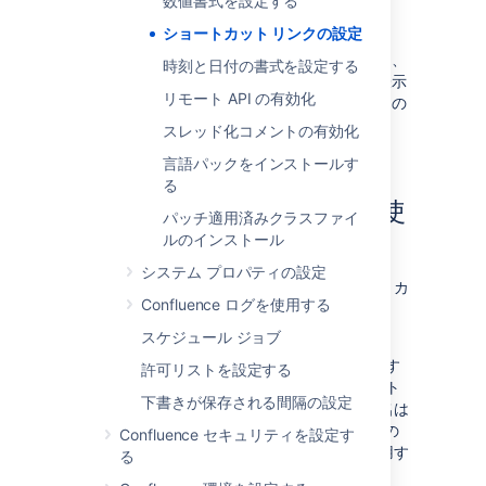
数値書式を設定する
合、ユーザーの入力は末尾に挿入されま
す。
ショートカット リンクの設定
既定のエイリアス
を入力します。これは、
時刻と日付の書式を設定する
ショートカットが使用されるページに表示
リモート API の有効化
されるリンクのテキストです。ユーザーの
テキストは '%s' に置換されています。
スレッド化コメントの有効化
送信
を選択します。
言語パックをインストールす
る
ショートカット リンクの使
パッチ適用済みクラスファイ
ルのインストール
用
システム プロパティの設定
リンクの挿入ダイアログの
詳細
タブでショートカ
Confluence ログを使用する
ット リンクを入力します。詳細は、「
リンク
」
を参照してください。
スケジュール ジョブ
リンクに、ショートカット URL の末尾に追加す
許可リストを設定する
るものを指定し、その直後に @ 記号とショート
下書きが保存される間隔の設定
カットのキーを入力します。ショートカット名は
大文字/小文字を区別します。たとえば、上記の
Confluence セキュリティを設定す
スクリーンショットに示されているキーを使用す
る
ると次のようになります。