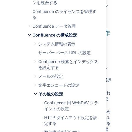
ンを統合する
ショートカット リンクは、
管理コンソール
から
Confluence 管理者により追加され維持されま
Confluence のライセンスを管理す
す。
る
Confluence データ管理
ショートカット リンクの作
Confluence の構成設定
成
システム情報の表示
サーバー ベース URL の設定
ショートカット リンクの作成手順
Confluence 検索とインデックス
[
管理
]
を選択し、[
一般設定
] を選択し
を設定する
ます。
メールの設定
左側のパネルで
ショートカット リンク
選択
文字エンコードの設定
します。
ショートカットの
キー
を入力します。これ
その他の設定
は、ユーザーが URL を参照するために使
Confluence 用 WebDAV クラ
用するショートカット名です。
イントの設定
拡張値
を入力します。これがリンクのため
の URL です。URL 内に '%s' を使用してユ
HTTP タイムアウト設定を設
ーザーの入力が挿入される場所を指定する
定する
ことができます。URL 内に '%s' がない場