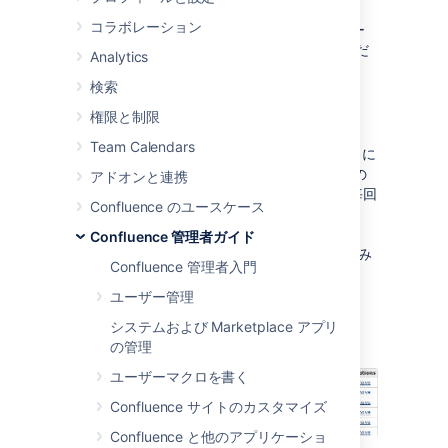
す。ショートカット リンクを作成する場合、
コラボレーション
URL にキーを割り当てておくと、編集時にユー
ザーが完全な URL の代わりにキーを入力するだ
Analytics
けですみます。
検索
例: Google へのショートカットの作成
権限と制限
ほとんどの Google 検索は、
Team Calendars
のように
http://www.google.com/search?q=
なります。"google" キーを使用してこの検索の
アドオンと連携
ショートカットを作成する場合、ユーザーは毎回
Confluence のユースケース
http://www.google.com/search?
を使用する代わりに、
q=
searchterms
Confluence 管理者ガイド
と入力するだけですみ
[
searchterms
@google]
Confluence 管理者入門
ます。
ユーザー管理
Here is a screenshot showing the shortcuts
currently defined
システムおよび Marketplace アプリ
on
http://confluence.atlassian.com
:
の管理
ユーザーマクロを書く
Confluence サイトのカスタマイズ
Confluence と他のアプリケーショ