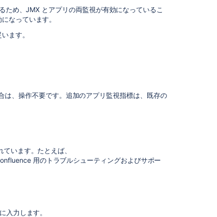
す
) が使用されるため、JMX とアプリの両監視が有効になっているこ
る
効になっています。
ア
従います。
プ
リ
名
を
識
別
ている場合は、操作不要です。追加のアプリ監視指標は、既存の
す
る
オ
プ
シ
れています。たとえば、
ョ
onfluence 用のトラブルシューティングおよびサポー
ン
の
タ
グ
。
を
ドに入力します。
有