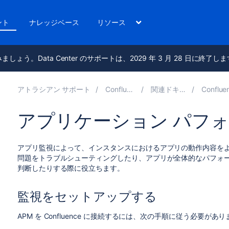
ント
ナレッジベース
リソース
進みましょう。Data Center のサポートは、2029 年 3 月 28 日に終了し
アトラシアン サポート
Confluence 8.7
関連ドキュメント
Confluence
アプリケーション パフ
アプリ監視によって、インスタンスにおけるアプリの動作内容を
問題をトラブルシューティングしたり、アプリが全体的なパフォ
判断したりする際に役立ちます。
監視をセットアップする
APM を Confluence に接続するには、次の手順に従う必要があ