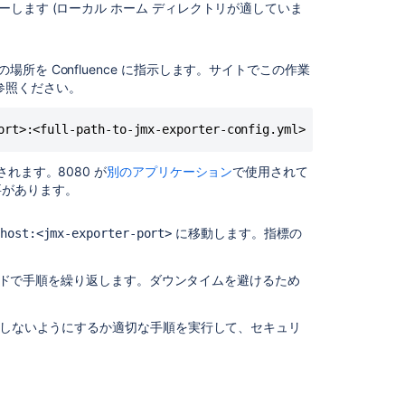
定
ーします (ローカル ホーム ディレクトリが適していま
す
る
所を Confluence に指示します。サイトでこの作業
ア
参照ください。
プ
リ
監
ort>:<full-path-to-jmx-exporter-config.yml>
視
が
されます。8080 が
別のアプリケーション
で使用されて
有
要があります。
効
に
に移動します。指標の
host:<jmx-exporter-port>
な
っ
て
のノードで手順を繰り返します。ダウンタイムを避けるため
い
る
開しないようにするか適切な手順を実行して、セキュリ
こ
と
を
確
認