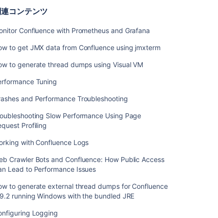
Grafana
関連コンテンツ
で
Confluence
onitor Confluence with Prometheus and Grafana
を
監
ow to get JMX data from Confluence using jmxterm
視
す
ow to generate thread dumps using Visual VM
る
erformance Tuning
ア
rashes and Performance Troubleshooting
プ
リ
roubleshooting Slow Performance Using Page
指
quest Profiling
標
の
orking with Confluence Logs
参
照
eb Crawler Bots and Confluence: How Public Access
an Lead to Performance Issues
JMX
イ
ow to generate external thread dumps for Confluence
ン
.9.2 running Windows with the bundled JRE
タ
onfiguring Logging
ー