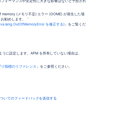
パフォーマンスや安定性に大きな影響はないと予想され
ー
次
mory (メモリ不足) エラー (OOME) が発生した場
の
とをお勧めします。「
ス
で java.lang.OutOfMemoryError を修正する)
」をご覧くだ
テ
ッ
プ
こ
すように設定します。APM を所有していない場合は、
の
セ
ク
プリ指標のリファレンス
」をご参照ください。
シ
ョ
ン
の
項
目
についてのフィードバックを送信する
Prometheus
と