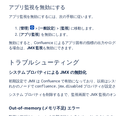
たとえば、完全な指標名が
で
sampleApp.asset.loadtime
アプリ監視を無効にする
する追加情報を出力するタグを含めたとします。
アプリ監視を無効にするには、次の手順に従います。
atlassian.metrics.optional.tags.sampleApp.asset
[
管理
]
> [
一般設定
] > [
監視
] に移動します。
これによって、アプリ ベンダーは正確な指標とタグ名を伝え
[
アプリ監視
] を無効にします
。
無効にすると、Confluence によるアプリ固有の指標の出力や
る場合は、
JMX 監視
も無効にできます。
トラブルシューティング
システム プロパティによる JMX の無効化
初期設定で JMX は Confluence で有効になっており、以
れかのノードで
プロパティが設定さ
confluence.jmx.disabled
システム プロパティを削除するまで、監視画面で JMX 監視のオ
Out-of-memory (メモリ不足) エラー