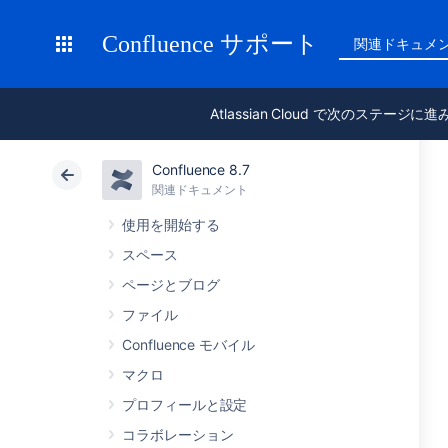
Confluence サポート
関連ドキュメ
Atlassian Cloud で次のステージに
Confluence 8.7
関連ドキュメント
使用を開始する
スペース
ページとブログ
ファイル
Confluence モバイル
マクロ
プロフィールと設定
コラボレーション