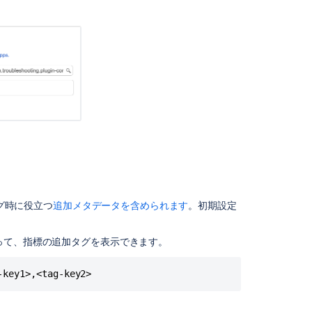
効
に
す
る
ト
ラ
ブ
ル
シ
ュ
ー
テ
ィ
ン
グ時に役立つ
追加メタデータを含められます
。初期設定
グ
シ
って、指標の追加タグを表示できます。
ス
テ
-key1>,<tag-key2>
ム
プ
ロ