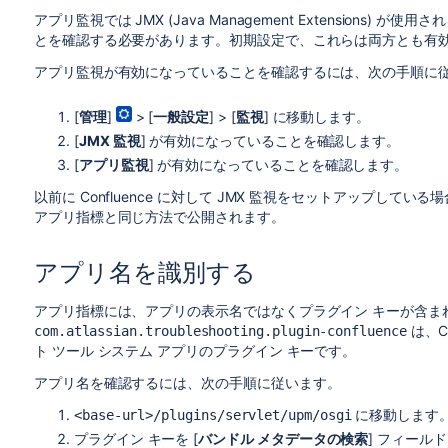
アプリ監視では JMX (Java Management Extensions
とを確認する必要があります。初期設定で、これらは両方とも有
アプリ監視が有効になっていることを確認するには、次の手順に
[
管理
]
> [
一般設定
] > [
監視
] に移動します。
[
JMX 監視
] が有効になっていることを確認します。
[
アプリ監視
] が有効になっていることを確認します。
以前に Confluence に対して JMX 監視をセットアップし
アプリ指標と同じ方法で公開されます。
アプリ名を識別する
アプリ指標には、アプリの表示名ではなくプラグイン キーが含ま
は、C
com.atlassian.troubleshooting.plugin-confluence
ト ツール システム アプリのプラグイン キーです。
アプリ名を確認するには、次の手順に従います。
に移動します
<base-url>
/plugins/servlet/upm/osgi
プラグイン キーを [
バンドル メタデータの検索
] フィール