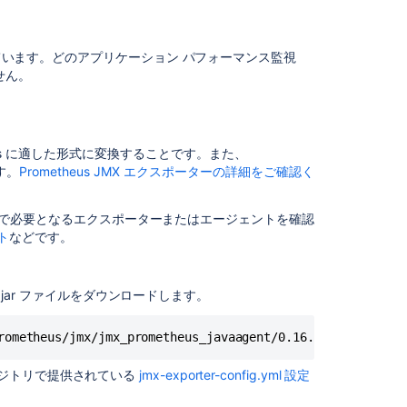
監
視
を
います。どのアプリケーション パフォーマンス監視
セ
せん。
ッ
ト
ア
ッ
heus に適した形式に変換することです。また、
プ
す。
Prometheus JMX エクスポーターの詳細をご確認く
す
る
ーションで必要となるエクスポーターまたはエージェントを確認
JMX
ント
などです。
エ
ク
ス
ター jar ファイルをダウンロードします。
ポ
ー
rometheus/jmx/jmx_prometheus_javaagent/0.16.1/jmx_promet
タ
ー
ポジトリで提供されている
jmx-exporter-config.yml 設定
を
設