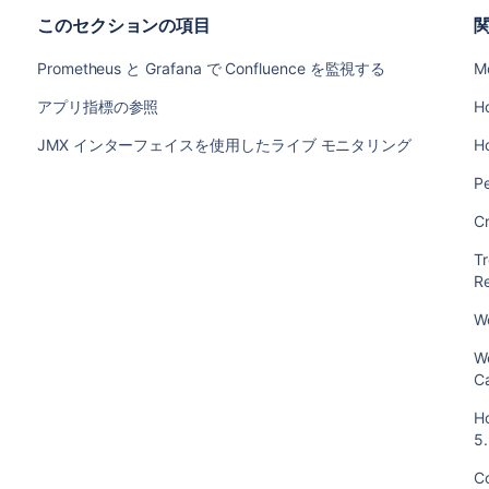
このセクションの項目
Prometheus と Grafana で Confluence を監視する
M
アプリ指標の参照
H
JMX インターフェイスを使用したライブ モニタリング
H
P
C
T
Re
W
W
C
H
5
C