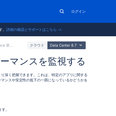
ログイン
ます。
詳細の確認とサポートはこちら ->
 管理者ガイド
クラウド
Data Center 8.7
ォーマンスを監視する
こ
より深く把握できます。これは、特定のアプリに関する
の
ーマンスや安定性の低下の一因になっているかどうかを
ペ
ー
ジ
の
内
ります。
容