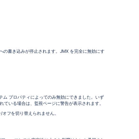
ある場合に、アプリ ベンダーがコンテンツ タイプに関
パ
テ
ィ
に
.loadtime=sampleApp-type
よ
る
られます。
JMX
の
ログへの書き込みが停止されます。JMX を完全に無効にす
無
効
化
Out-
of-
memory
前はシステム プロパティによってのみ無効にできました。いず
(メ
れている場合は、監視ページに警告が表示されます。
モ
リ
ン/オフを切り替えられません。
不
足)
エ
ラ