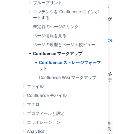
ブループリント
Confluence サイトに
Confluence ソース
コンテンツを Confluence にインポ
エディタ
プラグインがインストールされ
ートする
ていて、ソースエディタを使用する権限が
ある場合
未定義のページのリンク
ページの保存形式を編集したい場合、
ページ情報を見る
Confluence システム管理者が
Confluence
ページの履歴とページ比較ビュー
ソースエディタ
プラグインをインストー
ルする必要があります。
Confluence マークアップ
用語の明確化:
Confluence ストレージフォーマ
その他のオプション
ット
> [
ソースの表示
] を選択した場合、表示さ
Confluence Wiki マークアップ
れるのはページの保存形式ではなく、エデ
ィター パネルで使用されている形式で
ファイル
す。
Confluence モバイル
マクロ
見出し
プロフィールと設定
コラボレーション
表
形式の
示
Analytics
Confluence 4.0 以降