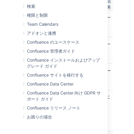
タイプ
結
検索
果
権限と制限
Heading
1
Team Calendars
<h1>Heading 1</h1> 
アドオンと連携
Confluence のユースケース
Heading
2
Confluence 管理者ガイド
<h2>Heading 2</h2> 
Confluence インストールおよびアップ
グレード ガイド
Heading
Confluence サイトを移行する
3
<h3>Heading 3</h3> 
Confluence Data Center
Confluence Data Center 向け GDPR サ
見出し 4 から 6 まで利用でき、同じパターンに
ポート ガイド
従います
Confluence リリース ノート
お困りの場合
テキスト効果