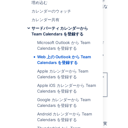
これらは Outlook.com (2018 年 3 月時点) の手
埋め込む
順です。お使いのバージョンによっては少し異な
カレンダーのウォッチ
る場合があります。
カレンダー共有
1. Team Calendars の URL を入手する
サードパーティ カレンダーから
Confluence の場合
Team Calendars を登録する
カレンダーの上部にある [
登録
] ボタンを
Microsoft Outlook から Team
選択します。
Calendars を登録する
[
カレンダー アプリ
] ドロップダウンから
Web 上の Outlook から Team
[
Outlook (ブラウザ)
] を選択します。
Calendars を登録する
Apple カレンダーから Team
Calendars を登録する
Apple iOS カレンダーから Team
Calendars を登録する
Google カレンダーから Team
カレンダー URL
をコピーします。
Calendars を登録する
Android カレンダーから Team
2. Web 上の Outlook でカレンダーを登録する
Calendars を登録する
Outlook カレンダーで、ブラウザで次の手順を実