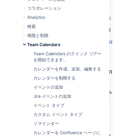
る
コラボレーション
Analytics
これらの手順は Office 365、Outlook.com、お
よび Web 上の Outlook に適用されます。
検索
Outlook デスクトップ アプリを使用している場
権限と制限
合は、[
Microsoft Outlook から Team Calendars を登録
Team Calendars
する
Team Calendars のクイック ツアー
] に移動して、登録方法をご確認ください。
を開始できます。
カレンダーを作成、追加、編集する
Web 上の Outlook から Team
カレンダーを制限する
Calendars を登録する
イベントの追加
Web 上の Outlook では、一方向同期 (iCal) のみ
Jira イベントの追加
が利用できます。つまり、Outlook で Team
Calendars イベントをブラウザで表示できます
イベント タイプ
が、更新することはできません。
カスタム イベント タイプ
リマインダー
一方向同期 (iCal) で登録する
カレンダーを Confluence ページに