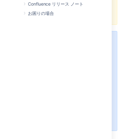
ンダー アドレスが正しくフォーマ
Confluence リリース ノート
ットされていません」というエラー
お困りの場合
が返されます。
Team Calendars for Confluence
が Confluence Data Center
の一部
になりました。
このページで説明する機能にアクセ
スするには、Confluence Data
Center 7.11 以降にアップグレード
してください。アップグレードがま
だできない場合、現在の Data
Center のバージョンに応じて、最
新バージョンのアプリをインストー
ルすることで (
無償で
) これらの機
能にアクセスできます。
すべての詳
細については、FAQ をご覧くださ
い。