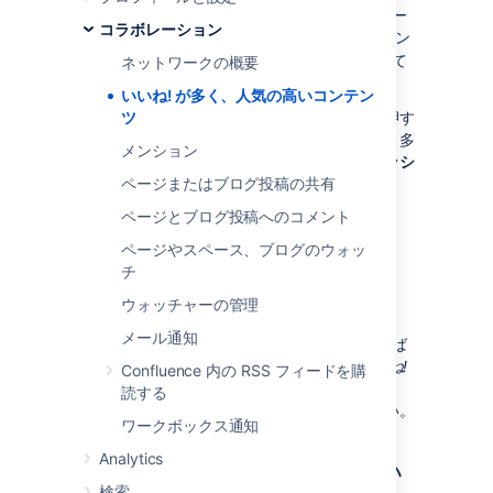
Confluence についての優れたブログ投稿やペー
コラボレーション
ジがありましたか? それとも、共感できるコメン
トを見つけましたか?
いいね!
ボタンを押して
ネットワークの概要
相手に伝えましょう。
いいね! が多く、人気の高いコンテン
ページ、ブログ投稿、コメントにいいね！を押す
ツ
と、コンテンツ作成者に通知が送信されます。多
メンション
くの人がコンテンツにいいね！を押すと、
ダッシ
ュボード
ページまたはブログ投稿の共有
の
人気
タブに表示されるようになりま
す。
ページとブログ投稿へのコメント
ページやスペース、ブログのウォッ
「いいね！」機能を無効に
チ
する
ウォッチャーの管理
メール通知
いいね!
機能は "Confluence Like Plugin" と呼ば
れるシステム アプリが提供しています。
いいね!
Confluence 内の RSS フィードを購
機能をサイトから削除するには、「
読する
アプリの無効化と有効化
」を参照してください。
ワークボックス通知
Analytics
自分のコンテンツに「いい
検索