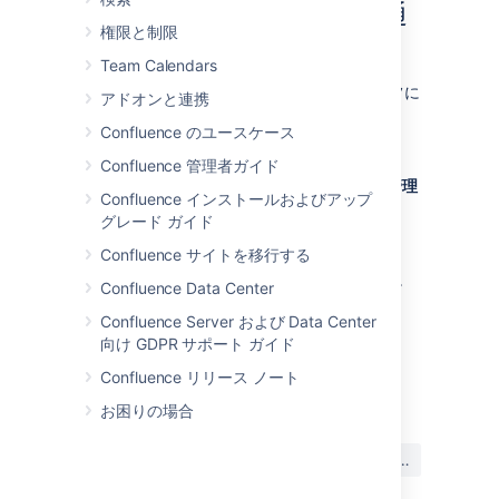
ね！」が押されたときの通
権限と制限
知を無効にする
Team Calendars
「誰かがいいね！といっています」通知をオフに
アドオンと連携
するには二つの方法があります・
Confluence のユースケース
次のいずれかを行います。
Confluence 管理者ガイド
いいね！のメール通知を開き、
通知の管理
Confluence インストールおよびアップ
をクリックします。
グレード ガイド
<your confluence
Confluence サイトを移行する
URL>/plugins/likes/view-
に移動します。
notifications.action
Confluence Data Center
Confluence Server および Data Center
向け GDPR サポート ガイド
Confluence リリース ノート
最終更新日 2023 年 8 月 22 日
お困りの場合
この内容はお役に立ちました
はい
いいえ
か?