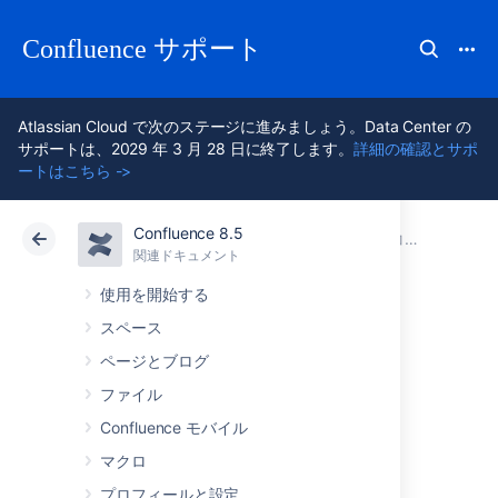
Confluence サポート
Atlassian Cloud で次のステージに進みましょう。Data Center の
サポートは、2029 年 3 月 28 日に終了します。
詳細の確認とサポ
ートはこちら ->
Confluence 8.5
アトラシアン サポート
Confluence 8.5
関連ドキュメント
コラボレーション
関連ドキュメント
クラウド
Data Center 8.5
使用を開始する
スペース
いいね! が多く、
ページとブログ
人気の高いコンテ
ファイル
Confluence モバイル
ンツ
マクロ
プロフィールと設定