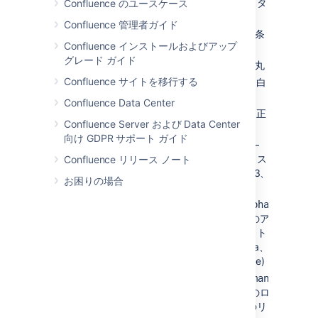
箇条書きスタ
Confluence のユースケース
イル
Confluence 管理者ガイド
— 箇条
none
Confluence インストールおよびアップ
書きなし
グレード ガイド
— 黒丸
disc
Confluence サイトを移行する
— 白
circle
丸
Confluence Data Center
— 正
square
Confluence Server および Data Center
方形
向け GDPR サポート ガイド
—
decimal
番号付きリス
Confluence リリース ノート
ト (1、2、3、
お困りの場合
4、5)
lower-alpha
— 小文字のア
ルファベット
のリスト (a、
b、c、d、e)
lower-roman
— 小文字のロ
ーマ数字のリ