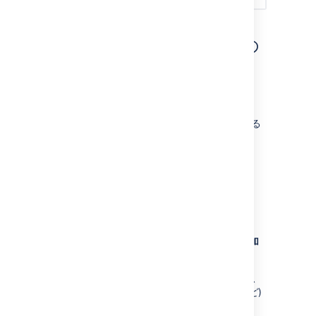
このマクロを追加するその
他の方法
手入力でこのマクロを追加する
「
{
」と入力してからマクロ名の入力を開始する
と、マクロの一覧が表示されます。
Wiki マークアップを使用してこのマクロを追加
する
これは、エディタ外部 (スペースのサイドバー、
ヘッダー、フッターのカスタム コンテンツなど)
でマクロを追加する場合に便利です。