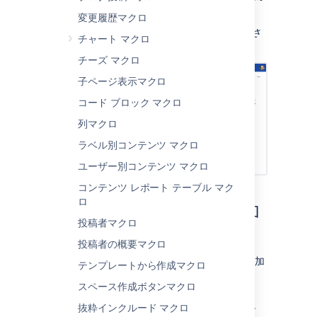
あります。
変更履歴マクロ
スクリーンショット:
出力タイプ "flat" で設定さ
チャート マクロ
れた目次の領域マクロ。
チーズ マクロ
子ページ表示マクロ
コー​ド ブロック マクロ
列マクロ
ラベル別コンテンツ マクロ
ユーザー別コンテンツ マクロ
コンテンツ レポート テーブル マク
ロ
このマクロをページに追加
投稿者マクロ
する
投稿者の概要マクロ
コンテンツ ゾーン ページ マクロをページに追加
テンプレートから作成マクロ
するには：
スペース作成ボタンマクロ
エディタのツールバーで、[
挿入
]
>
抜粋インクルード マクロ