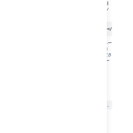
に基づいた HTML アンカーを挿入した場合、目
次ゾーン マクロはこれらの見出しをコンテンツ
リストに組み込みます。
<h2><a name="pagename-headingname"></a>Headin
アンカー名の構文は、ハイフンで区切られたペー
ジ名と見出し名です。すべてのスペースを削除
し、すべてのテキストを小文字に変換してくださ
い。すべての句読点を、対応する URL エンコー
ドに変換してください。
最終更新日 2023 年 7 月 6 日
この内容はお役に立ちました
はい
いいえ
か?
関連コンテンツ