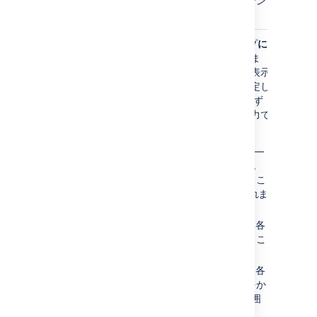
10px でインデン
トされます。
区切り記号
brackets
flat
出力タイプ
に
)
のみ
適用されま
(separator
す。リンクの表示
スタイルを指定し
ます。 次のいず
れかの値を入力で
きます。
—
brackets
各アイテム
は、角かっこ
[ ] で囲まれま
す。
— 各
braces
項目をかっこ
{ } で囲む。
— 各
parens
アイテムをか
っこ ( ) で囲
む。