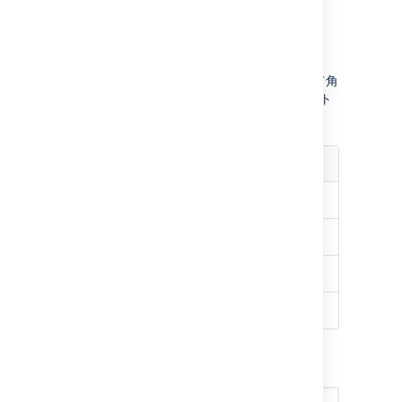
フラット リスト
この例では、すべての見出しをフィルターして角
括弧で囲まれた "Unknowns" のフラット リスト
をレンダリングします。
パラメーター
値
出力タイプ
フラット
Separator
brackets
Max Heading Level
2
見出しを含める
Unknown*
スクリーンショット: フィルターされた TOC
'zone' 見出し (フラット リストとして表示)