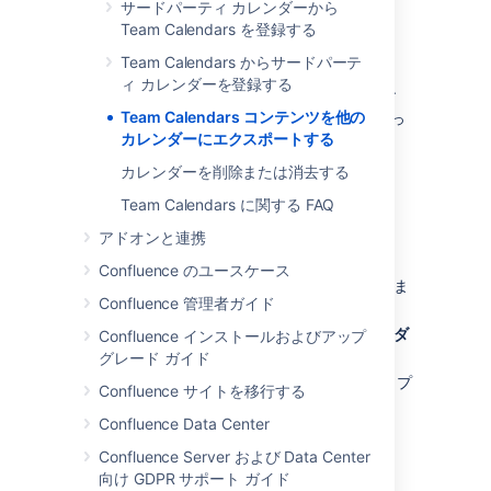
サードパーティ カレンダーから
Team Calendars を登録する
Google カレンダー
Team Calendars からサードパーテ
ィ カレンダーを登録する
これらは Google G Suite Calendar の手順です
Team Calendars コンテンツを他の
(2018 年 3 月時点)。お使いのバージョンによっ
カレンダーにエクスポートする
ては少し異なる場合があります。
カレンダーを削除または消去する
その他のオプション
Team Calendars に関する FAQ
(カレンダーの右側) を選択し、
[
iCalendar にエクスポート
] を選択しま
アドオンと連携
す。
Confluence のユースケース
.ics ファイルをコンピューターに保存しま
Confluence 管理者ガイド
す。
Google カレンダーを開き、[
他のカレンダ
Confluence インストールおよびアップ
ーの追加
] > [
インポート
] を選択します。
グレード ガイド
保存した .ics ファイルを探して選択し、プ
Confluence サイトを移行する
ロンプトに従ってインポートします。
Confluence Data Center
Confluence Server および Data Center
Outlook
向け GDPR サポート ガイド