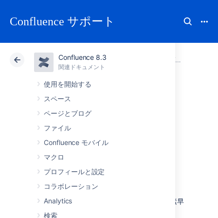
Confluence サポート
Confluence 8.3
アトラシアン サポート
Confluence 8.3
関連ドキュメント
Team Calendars
関連ドキュメント
クラウド
Data Center 8.3
使用を開始する
スペース
Team Calendars コ
ページとブログ
ンテンツを他のカ
ファイル
Confluence モバイル
レンダーにエクス
マクロ
ポートする
プロフィールと設定
コラボレーション
Analytics
Team Calendars では、カレンダー データを素早
くエクスポートして、Google カレンダー、
検索