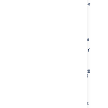
これらは Apple カレンダー 10 の手順です。お使
いのバージョンでは異なる場合があります。
その他のオプション
(カレンダーの右側) を選択し、
[
iCalendar にエクスポート
] を選択しま
す。
.ics ファイルをコンピューターに保存しま
す。
Mac でカレンダー アプリを開き、[
ファイ
ル
] > [
インポート
] を選択します
保存した .ics ファイルを探して選択し、
[
インポート
] を選択します。
イベントをインポートするカレンダーを選
択するか、[
新規カレンダー
] > [
OK
] を選
択します。
別のチーム カレンダー
チーム カレンダーの予定は別のチーム カレンダ