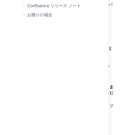
これらは Outlook 2016 の手順です。お使いのバ
Confluence リリース ノート
ージョンでは異なる場合があります。
お困りの場合
その他のオプション
(カレンダーの右側) を選択し、
[
iCalendar にエクスポート
] を選択しま
す。
.ics ファイルをコンピューターに保存しま
す。
Outlook を開き、[
ファイル
] > [
Open &
Export (オープン & エクスポート)
] > [
イ
ンポート/エクスポート
] を選択します
[
Import an iCalendar (.ics) or
vCalendar file (.vcs) (iCalendar (.ics) ま
たは vCalendar file (.vcs) をインポート)
]
を選択します
保存した .ics ファイルを探して選択し、プ
ロンプトに従ってインポートします。
Apple カレンダー