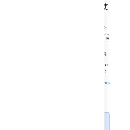
別のカレンダー アプリを使
っていますか?
多くのカレンダー アプリは iCal ファイルのイン
ポートをサポートしています。インポート方法に
ついては、ご使用のアプリのドキュメントを参照
してください。
選択したカレンダー アプリにインポートする情
報は、Team Calendars に接続されなくなり、
Team Calendars を更新しても更新されなくなり
ます。カレンダー アプリを Team Calendars と
同期する場合は、
「
サードパーティ カレンダーから Team Calendars
に登録する
」
を参照してください。
Team Calendars for Confluence
が Confluence Data Center
の一部