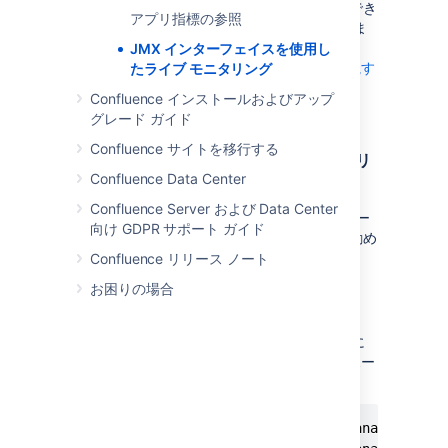
を作成しました。このガイドには、出発点にでき
アプリ指標の参照
るテンプレート ダッシュボードも含まれていま
す。「
JMX インターフェイスを使用し
Prometheus と Grafana で Confluence を監視す
たライブ モニタリング
る
Confluence インストールおよびアップ
」をご参照ください。
グレード ガイド
Confluence サイトを移行する
JConsole を使用してた Confluence のリ
Confluence Data Center
モート監視
Confluence Server および Data Center
リモート監視は、Confluence サーバーのリソー
向け GDPR サポート ガイド
スを消費しないため、本番環境システムにお勧め
です。
Confluence リリース ノート
お困りの場合
リモートで監視するには:
以下のプロパティ
を
/
ファイルに
setenv.sh
setenv.bat
追加します。ポートは未使用の任意のポー
トに設定できます。
set CATALINA_OPTS=-Dcom.sun.management.jm