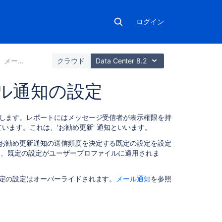
ログイン
メールの設定
クラウド
Data Center 8.2
ル通知の設定
こ
に送信します。レポートにはメッセージ受信者が表示権限を持
の
ます。これは、'お勧め更新' 通知といいます。
ペ
お勧め更新通知の送信頻度を決定する既定の設定を設定
ー
すると、既定の設定がユーザープロファイルに適用されま
ジ
の
内
、既定の設定はオーバーライドされます。
メール通知
を参照
容
既
定