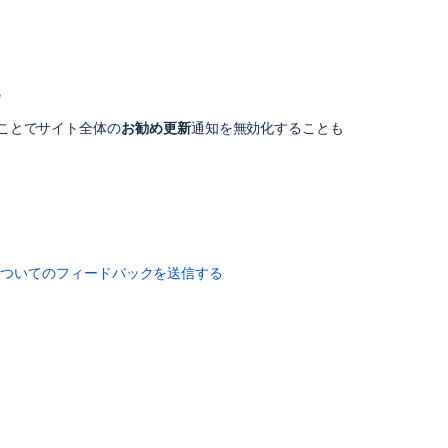
お
勧
め
更
化
新
通
効化することでサイト全体の
お勧め更新
通知を無効化することも
知
の
無
効
化
関
についてのフィードバックを送信する
連
コ
ン
テ
ン
ツ
Email