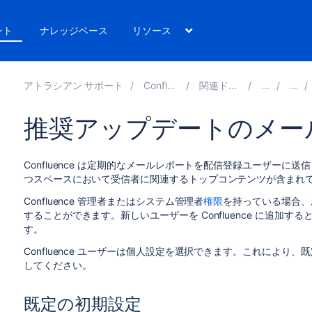
ント
ナレッジベース
リソース
アトラシアン サポート
Confluence 8.2
関連ドキュメント
推奨アップデートのメー
Confluence は定期的なメールレポートを配信登録ユーザー
つスペースにおいて受信者に関連するトップコンテンツが含まれてい
Confluence 管理者またはシステム管理者
権限
を持っている場合、
することができます。新しいユーザーを Confluence に追加
す。
Confluence ユーザーは個人設定を選択できます。これにより
してください。
既定の初期設定