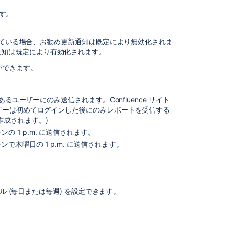
の
です。
初
期
設
になっている場合、お勧め更新通知は既定により無効化されま
定
通知は既定により有効化されます。
お
ができます。
勧
め
更
あるユーザーにのみ送信されます。Confluence サイト
新
ーザーは初めてログインした後にのみレポートを受信する
通
作成されます。)
知
 1 p.m. に送信されます。
の
設
木曜日の 1 p.m. に送信されます。
定
サ
イ
ト
ル (毎日または毎週) を設定できます。
全
体
の