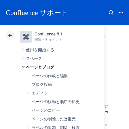
Confluence サポート
Confluence 8.1
アトラシアン サポート
Confluence 8.1
関連ドキュメント
ページとブロ
関連ドキュメント
クラウド
Data Center 8.1
使用を開始する
スペース
ページ レイアウ
ページとブログ
ト、列、セクショ
ページの作成と編集
ブログ投稿
ン
エディタ
ページの移動と順序の変更
ページのレイアウトは、そのページの読まれ方に
ページのコピー
大きな影響を与える可能性があります。レイアウ
トをうまく使用すれば、テキストや画像、マク
ページの削除または復元
ロ、チャートなどを配置して、最高の視覚的イン
ラベルの追加、削除、検索