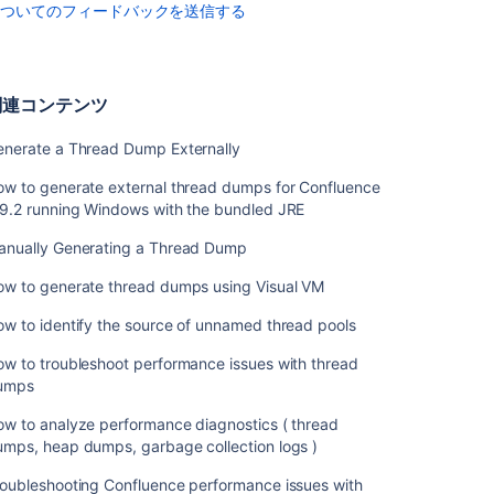
についてのフィードバックを送信する
生
成
こ
関連コンテンツ
の
セ
enerate a Thread Dump Externally
ク
ow to generate external thread dumps for Confluence
シ
.9.2 running Windows with the bundled JRE
ョ
ン
anually Generating a Thread Dump
の
項
ow to generate thread dumps using Visual VM
目
w to identify the source of unnamed thread pools
ス
w to troubleshoot performance issues with thread
レ
umps
ッ
ド
ow to analyze performance diagnostics ( thread
ダ
umps, heap dumps, garbage collection logs )
ン
プ
roubleshooting Confluence performance issues with