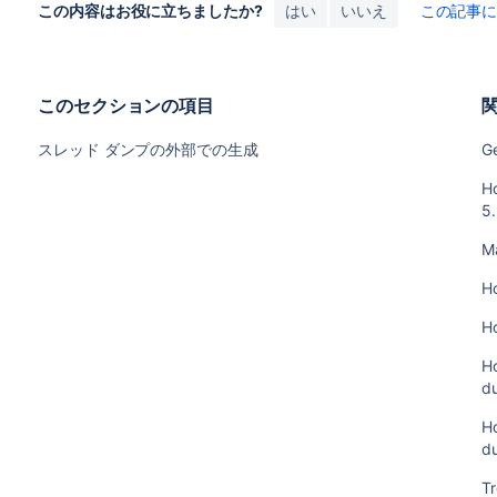
この内容はお役に立ちましたか?
はい
いいえ
この記事
このセクションの項目
スレッド ダンプの外部での生成
G
H
5
M
H
Ho
Ho
d
H
d
T