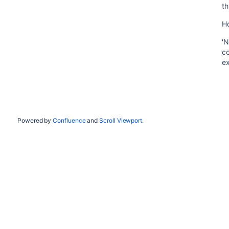
t
H
'N
c
e
Powered by
Confluence
and
Scroll Viewport
.