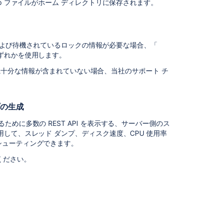
p ファイルがホーム ディレクトリに保存されます。
ダ
ン
プ
の
生
保持および待機されているロックの情報が必要な場合、「
成
ずれかを使用します。
Performance
診断に十分な情報が含まれていない場合、当社のサポート チ
Data
Collector
を
ンプの生成
使
用
めに多数の REST API を表示する、サーバー側のス
し
して、スレッド ダンプ、ディスク速度、CPU 使用率
た
シューティングできます。
ス
ください。
レ
ッ
ド
ダ
ン
プ
の