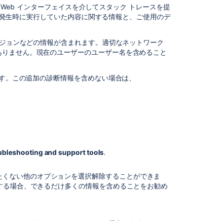
と Web インターフェイスを介してスタック トレースを提
Confluence
エラー発生時に実行していた内容に関する情報と、ご使用のデ
内
部
で
ージョンなどの情報が含まれます。適切なネットワーク
の
ありません。現在のユーザーのユーザー名を含めること
ス
レ
ます。この追加の診断情報を含めない場合は、
ッ
ド
ダ
ン
プ
の
生
成
ubleshooting and support tools
.
外
部
たくない他のオプションを選択解除することができま
ス
提供する場合、できるだけ多くの情報を含めることをお勧め
レ
ッ
ド