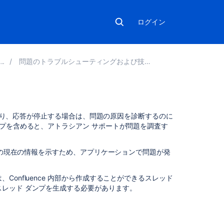
ログイン
問題のトラブルシューティングおよび技術サポートの依頼
こ
をしたり、応答が停止する場合は、問題の原因を診断するのに
の
ンプを含めると、アトラシアン サポートが問題を調査す
ペ
ー
ッドの現在の情報を示すため、アプリケーションで問題が発
ジ
の
内
onfluence 内部から作成することができるスレッド
容
スレッド ダンプを生成する必要があります。
Security
considerations