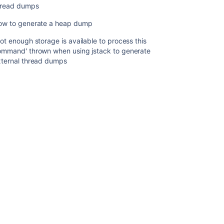
の
hread dumps
外
部
ow to generate a heap dump
で
ot enough storage is available to process this
の
ommand' thrown when using jstack to generate
生
xternal thread dumps
成
関
連
コ
ン
テ
ン
ツ
Generate
a
Thread
Dump
Externally