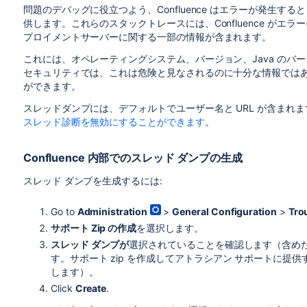
問題のデバッグに役立つよう、Confluence はエラーが発生する
供します。これらのスタックトレースには、Confluence が
プロイメントサーバーに関する一部の情報が含まれます。
これには、オペレーティングシステム、バージョン、Java のバ
セキュリティでは、これは危険と見なされるのに十分な情報では
ができます。
スレッドダンプには、デフォルトでユーザー名と URL が含まれ
スレッド診断を無効にすることができます
。
Confluence 内部でのスレッド ダンプの生成
スレッド ダンプを生成するには:
Go to
Administration
>
General Configuration
>
Tro
サポート Zip の
作成
を選択します。
スレッド ダンプが
選択されていることを確認します（含め
す。サポート zip を作成してアトラシアン サポートに
します）。
Click
Create
.