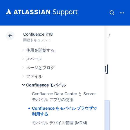
Confluence 7.18
アトラシアン サポート
関連ドキュメント
Confluenc
Conflu
関連ドキュメント
使用を開始する
Confluence をモバ
スペース
イル ブラウザで利
ページとブログ
ファイル
用する
Confluence モバイル
Confluence Data Center と Server
モバイル アプリの使用
Confluence をモバイル ブラウザで
このページでは、ご使用のデバイス
利用する
のブラウザからアクセスする
Confluence モバイル Web
につい
モバイル デバイス管理 (MDM)
て説明します。