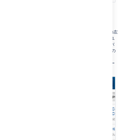
コンテンツと人の検索
メニュー アイコン
をタップし、ページの左
側でメニュー パネルを開きます。テキストやユ
ーザー名を [
検索
] ボックスに入力します。モバ
イル インターフェイスでは、ページ タイトルの
みを参照するクイック検索を使用できます。
高度な検索
を使用するには、デスクトップ モー
ドに切り替えます。