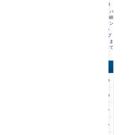
したり、返信したりできます。メニュー アイコ
ン
をタップし、ページの左側でメニュー パ
ネルを開きます。[
お知らせ
] を選択します。詳細
を参照するには通知をタップします。インライン
アクションをで、返信やウォッチ、またはいい
ね! の追加などを行えます。[
オープン
] をタップ
し、ページやブログ記事を新しいページで開きま
す。詳細は、「
ワークボックス通知
」を参照して
ください。