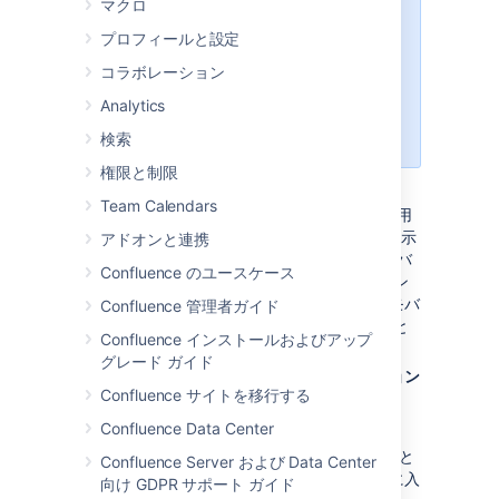
マクロ
さらにリッチなエクスペリエンスに
プロフィールと設定
興味がある場合は、iOS および
Android 向け
コラボレーション
Confluence Data Center と Server
Analytics
モバイル アプリ
をお試しください。
検索
権限と制限
モバイル デバイスのブラウザを使用して
Team Calendars
Confluence にアクセスすると、モバイル表示用
に最適化されたバージョンの Confluence が表示
アドオンと連携
されます。Confluence によって、ご使用のデバ
Confluence のユースケース
イスに応じてモバイルまたはデスクトップ イン
ターフェイスが選択されますが、ユーザーはモバ
Confluence 管理者ガイド
イル上でデスクトップ サイトに切り替えること
Confluence インストールおよびアップ
もできます。これを実行するには、メニュー
グレード ガイド
を選択してから、[
デスクトップ バージョン
Confluence サイトを移行する
に切り替え
] を選択します。
Confluence Data Center
モバイルデバイス上で、ページ上部にある、
Confluenceモバイルに切り替え
を選択すること
Confluence Server および Data Center
で、デスクトップビューからモバイルビューに入
向け GDPR サポート ガイド