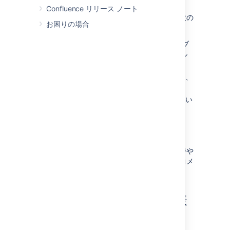
れ替えることができます。
Confluence リリース ノート
サポートされているモバイルデバイスでは、次の
お困りの場合
ことができます。
Confluence ダッシュボード、ページ、ブ
ログ投稿、およびユーザー プロファイル
の表示。
ページやブログ投稿で、コメントの追加、
および返信。
ページ、ブログ投稿、またはコメントにい
いね！をマーク。
ページまたはブログ投稿をウォッチ。
メール通知やタスクの確認。
モバイルインターフェースを使用して、ページや
ブログ記事を追加また、編集したり、既存のコメ
ントを編集することはできません。
ダッシュボード – 最初に表
示されるもの