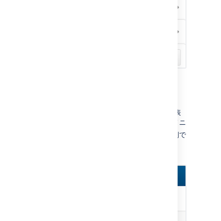
タスクの表示
携帯電話や他のモバイル デバイスでタスクを表
示したり、管理したりすることも可能です。メニ
ュー アイコン
をタップし、ページの左側で
メニュー パネルを開きます。[
タスク
] を選択
し、詳細を表示するタスクをタップします。