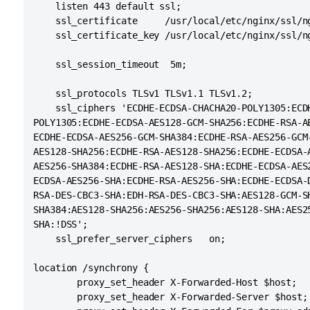
    listen 443 default ssl;

   maxThreads="48" minSpareThreads="10"

    ssl_certificate     /usr/local/etc/nginx/ssl/ng
   enableLookups="false" acceptCount="10" debug
    ssl_certificate_key /usr/local/etc/nginx/ssl/ng
   protocol="org.apache.coyote.http11.Http11NioP
   scheme="https" secure="true" proxyName="<sub
    ssl_session_timeout  5m;

    ssl_protocols TLSv1 TLSv1.1 TLSv1.2;

    ssl_ciphers 'ECDHE-ECDSA-CHACHA20-POLY1305:ECDH
POLY1305:ECDHE-ECDSA-AES128-GCM-SHA256:ECDHE-RSA-AE
ECDHE-ECDSA-AES256-GCM-SHA384:ECDHE-RSA-AES256-GCM-
AES128-SHA256:ECDHE-RSA-AES128-SHA256:ECDHE-ECDSA-A
AES256-SHA384:ECDHE-RSA-AES128-SHA:ECDHE-ECDSA-AES2
ECDSA-AES256-SHA:ECDHE-RSA-AES256-SHA:ECDHE-ECDSA-D
RSA-DES-CBC3-SHA:EDH-RSA-DES-CBC3-SHA:AES128-GCM-SH
SHA384:AES128-SHA256:AES256-SHA256:AES128-SHA:AES25
SHA:!DSS';

    ssl_prefer_server_ciphers   on;

location /synchrony {

        proxy_set_header X-Forwarded-Host $host;

        proxy_set_header X-Forwarded-Server $host;
