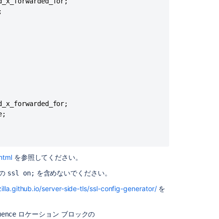
_x_forwarded_for;

Warnings


Unable
to
access
WebDAV
when
Confluence
is
Behind
Apache
_x_forwarded_for;

or
;

Nginx
Proxy
Confluence
Basic
html
を参照してください。
Nginx
例の
を含めないでください。
ssl on;
Configurations
for
illa.github.io/server-side-tls/ssl-config-generator/
を
Proxy,
Load
ロケーション ブロックの
uence
balancing