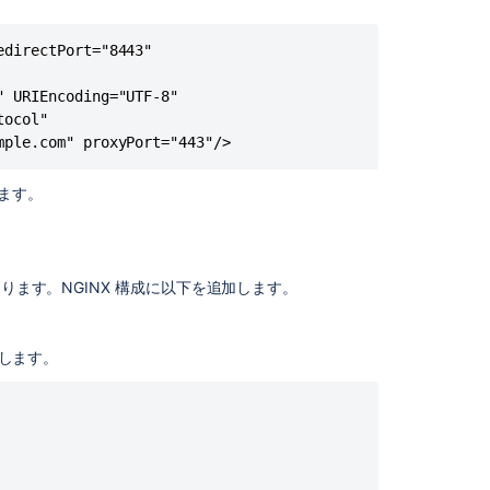
プ
ントを外すと次のようになります。見出しは引き続きコメ
========

4:
nproxied HTTP access to Confluence.

directPort="8443"

Confluence
========

と
 URIEncoding="UTF-8"

NGINX
========

ocol"

を
" redirectPort="8443"

nproxied HTTP access to Confluence.

mple.com" proxyPort="443"/>
再
========

起
="0" URIEncoding="UTF-8"

します。
動
Protocol"/>

す
" redirectPort="8443"

る
="0" URIEncoding="UTF-8"

あります。NGINX 構成に以下を追加します。
Protocol"/>

関
連
コ
続します。
ン
テ
========

ン
 over HTTPS

ツ
========

Running
" redirectPort="8443"
