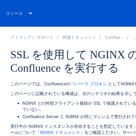
リソース
アトラシアン サポート
関連ドキュメント
Confluence 7.18
SSL を使用して NGIN
Confluence を実行する
このページでは、Confluenceの
リバース プロキシ
としてNGNI
このページに記載されている構成は、次のシナリオの結果を示し
NGINX との外部クライアント接続が SSL で保護されている。NG
ていない。
Confluence Server と NGINX が同じマシン上で実行され
実行中の NGINIX インスタンスが存在することを想定しています
ールについて「
NGINX ドキュメント
」をご確認ください。サーバー