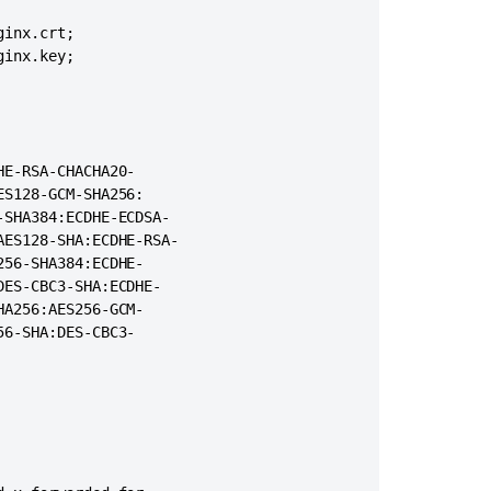
Confluence
Over
inx.crt;

="0" URIEncoding="UTF-8"

SSL
inx.key;

rotocol"

or
domain>.<domain>.com" proxyPort="443"/>
HTTPS
Collaborative
Editing
E-RSA-CHACHA20-

error
S128-GCM-SHA256:

in
SHA384:ECDHE-ECDSA-

Confluence
ES128-SHA:ECDHE-RSA-

Data
56-SHA384:ECDHE-

Center
ES-CBC3-SHA:ECDHE-

due
A256:AES256-GCM-

to
6-SHA:DES-CBC3-

blocked
mixed
content
Confluence
Shows
Insecure
Content