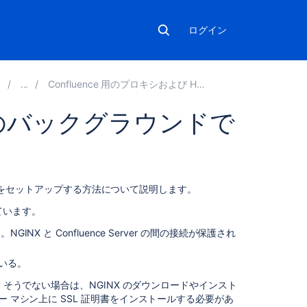
ログイン
Confluence 用のプロキシおよび HTTPS のセットアップ
X のバックグラウンドで
こ
Xをセットアップする方法について説明します。
の
ています。
ペ
ー
INX と Confluence Server の間の接続が保護され
ジ
の
ている。
内
容
。そうでない場合は、NGINX のダウンロードやインスト
 マシン上に SSL 証明書をインストールする必要があ