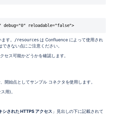
コ
ネ
ク
タ
" debug="0" reloadable="false">
を
設
います。
は Confluence によって使用され
/resources
定
とはできない点にご注意ください。
す
る
クセス可能かどうかを確認します。
ス
テ
ッ
、開始点としてサンプル コネクタを使用します。
プ
3:
セス用)。
NGINX
の
構
は、アプリケーションがファイルの必要部分のみを読
プロキシされた HTTPS アクセス
」見出しの下に記載されて
成
のようになります。
ス
テ
と
を削除します。
-->
ッ