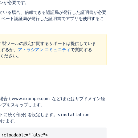
ージョンが必要です。
ス
テ
とを計画している場合、信頼できる認証局が発行した証明書が必要
ッ
イベート認証局が発行した証明書でアプリを使用するこ
プ
1:
コ
ン
ティ製ツールの設定に関するサポートは提供していま
テ
照するか、
アトラシアン コミュニティ
で質問する
キ
ください。
ス
ト
パ
ス
の
設
定
 ( www.example.com など)またはサブドメイン経
のステップをスキップします。
ス
テ
とポートに続く部分) を設定します。
<installation-
ッ
見つけます。
プ
2:
 reloadable="false">
Tomcat