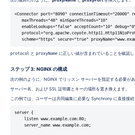
<!--

既定コネクタをコメントアウトし、HTTPS コネクタのコメ
================================================
ントアウトされます。
DEFAULT - Direct connector with no proxy, for u
<Connector port="8090" connectionTimeout="20000" re
================================================
   maxThreads="48" minSpareThreads="10"

-->

<!--

   enableLookups="false" acceptCount="10" debug="0"
<!--

================================================
   protocol="org.apache.coyote.http11.Http11NioProt
<Connector port="8090" connectionTimeout="20000
DEFAULT - Direct connector with no proxy, for u
   scheme="https" secure="true" proxyName="www.exa
   maxThreads="48" minSpareThreads="10"

================================================
   enableLookups="false" acceptCount="10" debug
-->

と
に正しい値が含まれていることを確認
protocol
proxyName
   protocol="org.apache.coyote.http11.Http11Nio
<!--

-->
<Connector port="8090" connectionTimeout="20000
ステップ 3: NGINX の構成
   maxThreads="48" minSpareThreads="10"

   enableLookups="false" acceptCount="10" debug
次の例のように、NGINX でリッスン サーバーを指定する必要が
   protocol="org.apache.coyote.http11.Http11Nio
サーバー名、および SSL 証明書とキーの場所を置き換えます。
-->

...

この例では、ユーザーは共同編集に必要な Synchrony に直接接
<!--

================================================
server {

HTTPS - Proxying Confluence via Apache or Nginx
    listen www.example.com:80;

================================================
    server_name www.example.com;

-->

<Connector port="8090" connectionTimeout="20000