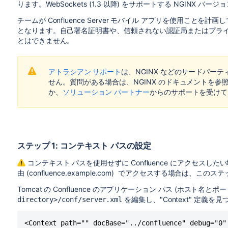
ります。WebSockets (1.3 以降) をサポートする NGINX バ
チームが Confluence Server モバイル アプリを使用こ
となります。自己署名証明書や、信頼されない認証局またはプラ
とはできません。
アトラシアン サポート
は、NGINX などのサードパー
せん。質問がある場合は、NGINX のドキュメントを参
か、
ソリューション パートナー
からのサポートを受けて
ステップ 1: コンテキスト パスの設定
コンテキスト パスを使用せずに Confluence にアクセスしたい場合
由 (confluence.example.com) でアクセスする場合は、こ
Tomcat の Confluence のアプリケーション パス (ホスト名
を編集し、"Context" 定義を
directory>/conf/server.xml
<Context path="" docBase="../confluence" debug="0"