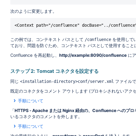
次のように変更します。
<Context path="/confluence" docBase="../confluence
この例では、コンテキスト パスとして
を使用して
/confluence
ており、問題を防ぐため、コンテキスト パスとして使用するこ
Confluence を再起動し、
http://example:8090/confluence
にア
ステップ 2: Tomcat コネクタを設定する
同じ
ファイルで
<installation-directory>conf/server.xml
既定のコネクタをコメント アウトします (プロキシされないアク
手順について
XML では、コメントは
と
で囲まれます。コメント
<!--
-->
「
HTTPS - Apache または Nginx 経由の、Confluence への
み込むようにするために使用します。
いるコネクタのコメントを外します。
と
を
デフォルト
コネクタの前後に追加します。次
<!--
-->
手順について
セクションのコメントを解除するには、コネクタを囲む
<!--
次の最終行のように、
proxyName
と
proxyPort
を挿入します。