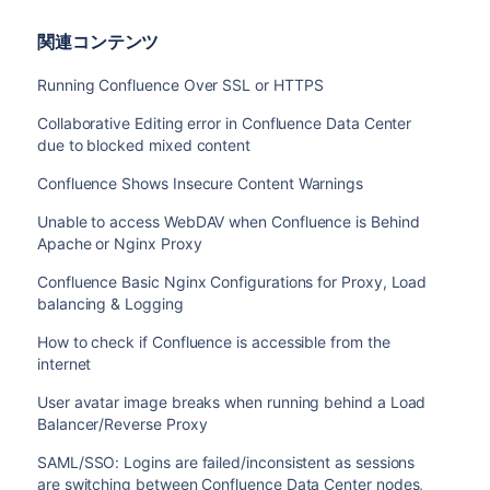
ECDHE-ECDSA-AES256-GCM-SHA384:ECDHE-RSA-AES256-
AES128-SHA256:ECDHE-RSA-AES128-SHA256:ECDHE-ECD
関連コンテンツ
AES256-SHA384:ECDHE-RSA-AES128-SHA:ECDHE-ECDSA-
ECDSA-AES256-SHA:ECDHE-RSA-AES256-SHA:ECDHE-ECD
Running Confluence Over SSL or HTTPS
RSA-DES-CBC3-SHA:EDH-RSA-DES-CBC3-SHA:AES128-GC
SHA384:AES128-SHA256:AES256-SHA256:AES128-SHA:A
Collaborative Editing error in Confluence Data Center
SHA:!DSS';

due to blocked mixed content
    ssl_prefer_server_ciphers   on;

Confluence Shows Insecure Content Warnings
    location / {

Unable to access WebDAV when Confluence is Behind
        client_max_body_size 100m;

Apache or Nginx Proxy
        proxy_set_header X-Forwarded-Host $host;
Confluence Basic Nginx Configurations for Proxy, Load
        proxy_set_header X-Forwarded-Server $hos
balancing & Logging
        proxy_set_header X-Forwarded-For $proxy
        proxy_pass http://localhost:8090;

How to check if Confluence is accessible from the
    }

internet
    location /synchrony {

        proxy_set_header X-Forwarded-Host $host;
User avatar image breaks when running behind a Load
        proxy_set_header X-Forwarded-Server $hos
Balancer/Reverse Proxy
        proxy_set_header X-Forwarded-For $proxy
SAML/SSO: Logins are failed/inconsistent as sessions
        proxy_pass http://localhost:8091/synchro
are switching between Confluence Data Center nodes,
        proxy_http_version 1.1;
