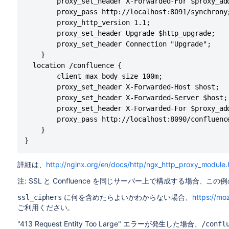
        proxy_set_header X-Forwarded-For $proxy_add
        proxy_pass http://localhost:8091/synchrony;
        proxy_http_version 1.1;

        proxy_set_header Upgrade $http_upgrade;

        proxy_set_header Connection "Upgrade";

    }

  location /confluence {

        client_max_body_size 100m;

        proxy_set_header X-Forwarded-Host $host;

        proxy_set_header X-Forwarded-Server $host;

        proxy_set_header X-Forwarded-For $proxy_add
        proxy_pass http://localhost:8090/confluence
    }

}
詳細は、
http://nginx.org/en/docs/http/ngx_http_proxy_module.
注: SSL と Confluence を同じサーバー上で構成する場合、この
に何を含めたらよいかわからない場合、
https://moz
ssl_ciphers
ご利用ください。
"413
Request Entity Too Large
" エラーが発生した場合、
/confl