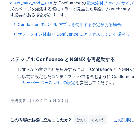
client_max_body_size
が Confluence の
最大添付ファイル サイズ
ズのページを編集する際にエラーが発生した場合
、
ロ
/synchrony
す必要がある場合があります。
Confluence モバイル アプリを使用する予定がある場合...
ユーザーに対してサイトでの Confluence モバイル ア
サブドメイン経由で Confluence にアクセスしている場合...
ている場合は、上記の例のように、nginx 設定に次の行を
サブドメイン経由で Confluence にアクセスしている場合、c
location /server-info.action { 

server {

     proxy_pass   http://localhost:8090/conflue
ステップ 4: Confluence と NGINX を再起動する
    listen confluence.example.com:80;

}
    server_name confluence.example.com;

すべての変更内容を反映するには、 Confluence と NGI
以前に設定したコンテキスト パスを含むように Confluence 
    listen 443 default ssl;

サーバー ベース URL の設定
を参照してください。
    ssl_certificate     /usr/local/etc/nginx/ss
    ssl_certificate_key /usr/local/etc/nginx/ss
最終更新日 2022 年 5 月 30 日
    ssl_session_timeout  5m;

     ssl_protocols TLSv1 TLSv1.1 TLSv1.2;

この内容はお役に立ちましたか?
はい
いいえ
この記事
    ssl_ciphers 'ECDHE-ECDSA-CHACHA20-POLY1305:
POLY1305:ECDHE-ECDSA-AES128-GCM-SHA256:ECDHE-RS