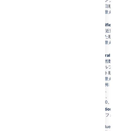
ンテンツの
作成日順で
並べ替えま
す。
modified
— 最近変更
された順に
並べ替えま
す。
natural
—
「自然数」
のアルファ
ベット順に
並べ替えま
す。例:
title1、
title2、
title10。
position
— デフォル
トの
Confluence