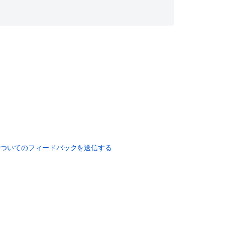
Create
Spaces
"Spaces
list"
macro
does
not
指定可能な値
list
spaces
ピクセルで指定。Confluence は、アイコン幅を指
having
縮します。
the
new
はマクロ ブラウザからは使用できません。
space
types
についてのフィードバックを送信する
"collaboration"
さをピクセルで指定。Confluence は、アイコンの
"knowledge
ル数に伸縮します。
base"
はマクロ ブラウザからは使用できません。
Creating
a
space
does