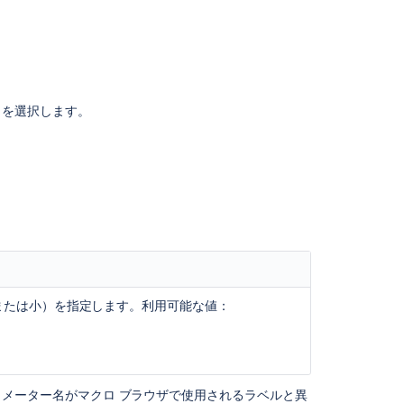
変
更
す
。
る
こ
] を選択します。
の
マ
ク
ロ
を
。
追
。
加
す
る
そ
の
または小）を指定します。利用可能な値：
他
の
方
法
れるパラメーター名がマクロ ブラウザで使用されるラベルと異