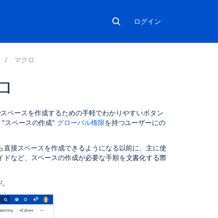
ログイン
8
マクロ
ロ
こ
e でスペースを作成するための手軽でわかりやすいボタン
の
"スペースの作成"
グローバル権限
を持つユーザーにの
ペ
ー
ンから直接スペースを作成できるようになる以前に、主に使
ジ
イドなど、スペースの作成が必要な手順を文書化する際
の
内
容
ジ。
こ
の