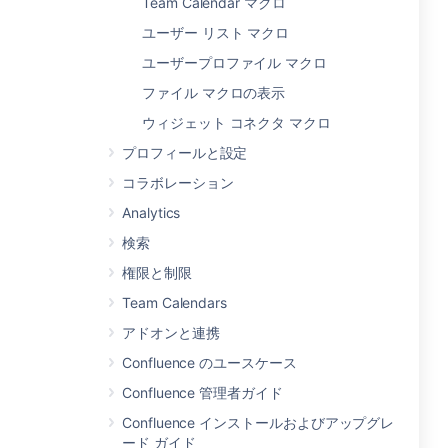
Team Calendar マクロ
ユーザー リスト マクロ
ユーザープロファイル マクロ
ファイル マクロの表示
ウィジェット コネクタ マクロ
プロフィールと設定
コラボレーション
Analytics
検索
権限と制限
Team Calendars
アドオンと連携
Confluence のユースケース
Confluence 管理者ガイド
Confluence インストールおよびアップグレ
ード ガイド