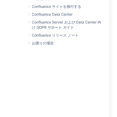
Confluence サイトを移行する
Confluence Data Center
Confluence Server および Data Center 向
け GDPR サポート ガイド
Confluence リリース ノート
お困りの場合