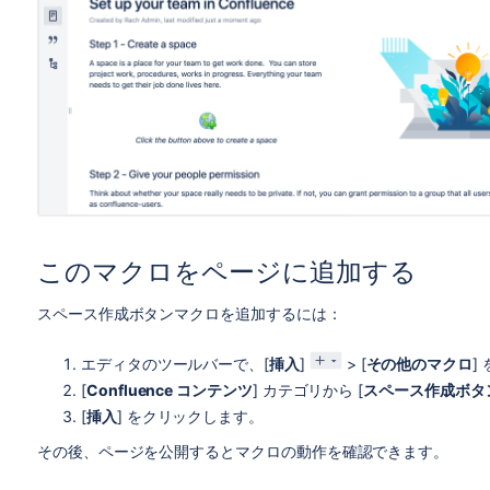
このマクロをページに追加する
スペース作成ボタンマクロを追加するには：
エディタのツールバーで、[
挿入
]
> [
その他のマクロ
]
[
Confluence コンテンツ
] カテゴリから [
スペース作成ボタ
[
挿入
] をクリックします。
その後、ページを公開するとマクロの動作を確認できます。