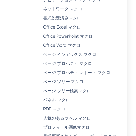
ネットワーク マクロ
書式設定済みマクロ
Office Excel マクロ
Office PowerPoint マクロ
Office Word マクロ
ページ インデックス マクロ
ページ プロパティ マクロ
ページ プロパティ レポート マクロ
ページ ツリー マクロ
ページ ツリー検索マクロ
パネル マクロ
PDF マクロ
人気のあるラベル マクロ
プロフィール画像マクロ