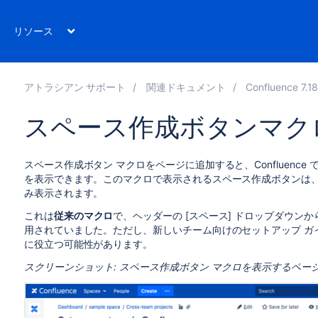
リソース
アトラシアン サポート
関連ドキュメント
Confluence 7.1
スペース作成ボタンマク
スペース作成ボタン マクロをページに追加すると、Confluenc
を表示できます。このマクロで表示されるスペース作成ボタンは、
み表示されます。
これは
従来のマクロ
で、ヘッダーの [スペース] ドロップダウ
用されていました。ただし、新しいチーム向けのセットアップ ガ
に役立つ可能性があります。
スクリーンショット: スペース作成ボタン マクロを表示するペー