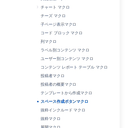
チャート マクロ
チーズ マクロ
子ページ表示マクロ
コー​ド ブロック マクロ
列マクロ
ラベル別コンテンツ マクロ
ユーザー別コンテンツ マクロ
コンテンツ レポート テーブル マクロ
投稿者マクロ
投稿者の概要マクロ
テンプレートから作成マクロ
スペース作成ボタンマクロ
抜粋インクルード マクロ
抜粋マクロ
展開マクロ