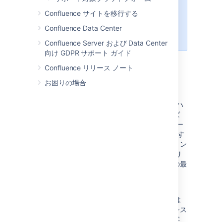
サイトの規模の判別に役立てていた
Confluence サイトを移行する
だけるように、
ロード プロファイル
も作成しまし
Confluence Data Center
た。
Confluence Server および Data Center
向け GDPR サポート ガイド
Confluence リリース ノート
お困りの場合
ハードウェアの最小要件
Confluence を単独で実行する際に必要となるハ
ードウェア最小要件を以下の通りです。例えば
Confluence のアロケーションに必要な最小ヒー
プサイズは 1 GB で、Synchrony 用に 1 GB です
（共同編集に必要）。この他に、オペレーティン
グ システムやサーバー上で実行する他のアプリ
ケーションがあればそれらを稼動させるための最
低限のハードウェアも追加する必要が ありま
す。
小規模インスタンスでは、サーバーの負荷は
主にピークのビジター数で決まるため、最小シス
テム要件を判断するのは困難です。以下の数字