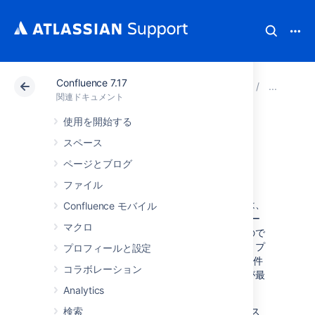
Confluence 7.17
アトラシアン サポート
関連ドキュメント
Confluenc
シ
関連ドキュメント
使用を開始する
サーバーのハード
スペース
ウェア要件ガイド
ページとブログ
ファイル
サーバー管理者向けに提供されるこのガイドは、
Confluence モバイル
Confluence 無料トライアル期間を活用してサー
マクロ
バーのハードウェア要件を見積もるためのもので
す。サーバーに対する負荷は予測困難であり、プ
プロフィールと設定
ロダクション時の Confluence ハードウェア要件
コラボレーション
を評価するためには実際にテストを行うことが最
良の方法です。
Analytics
ピークビジター数は、Confluence へのアクセス
検索