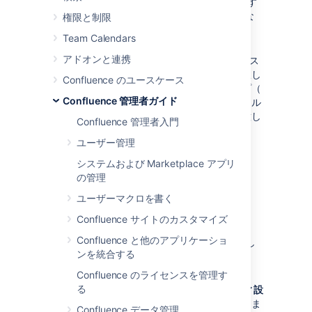
マスク
： メール アドレスは公開されます
が、スパム ボットが取得しづらいような
権限と制限
方法でマスクされます。
Team Calendars
サイト管理者にのみ表示
：
アドオンと連携
Confluence 管理者
のみがメール アドレス
を参照できます。このオプションを選択し
Confluence のユースケース
た場合、「ユーザー検索」ポップアップ（
Confluence 管理者ガイド
ページ制限
を設定する場合など）でメール
アドレスが利用できなくなることに注意し
Confluence 管理者入門
てください。
ユーザー管理
システムおよび Marketplace アプリ
の管理
ユーザーマクロを書く
ユーザーのメールの表示方法を設定する方法：
Confluence サイトのカスタマイズ
Confluence と他のアプリケーショ
[
管理
]
を選択し、[
一般設定
] を選択し
ンを統合する
ます。
「
セキュリティ設定
」を選択します 。
Confluence のライセンスを管理す
る
「
編集
」を選択します。「
セキュリティ設
定
」画面のフィールドが編集可能になりま
Confluence データ管理