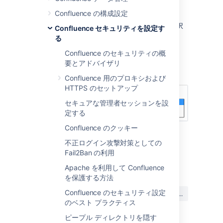
す。
Confluence の構成設定
「
ユーザー メール アドレスの表示方法
」
ドロップダウンからオプションを1つ選択
Confluence セキュリティを設定す
します：「
公開
」、「
マスク
」、または
る
「
サイト管理者にのみ表示
」。
Confluence のセキュリティの概
'
保存
' を選択します。
要とアドバイザリ
スクリーンショット： メールの表示方法
Confluence 用のプロキシおよび
HTTPS のセットアップ
セキュアな管理者セッションを設
定する
Confluence のクッキー
不正ログイン攻撃対策としての
Fail2Ban の利用
最終更新日: 2022 年 1 月 31 日
Apache を利用して Confluence
を保護する方法
この内容はお役に立ちました
Confluence のセキュリティ設定
はい
いいえ
か?
のベスト プラクティス
ピープル ディレクトリを隠す