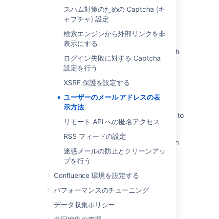
スパム対策のための Captcha (キ
関連コンテンツ
ャプチャ) 設定
検索エンジンから外部リンクを非
User Email Visibility
表示にする
Emails are shown in people directory although
ログイン失敗に対する Captcha
turned off in security configration.
設定を行う
Resolve Missing Email Addresses in People
XSRF 保護を設定する
Section - Jira Cloud
ユーザーのメール アドレスの表
Setting Account visibility to "Public" or
示方法
"Collaborators" does not allow email address to
リモート API への匿名アクセス
show in API or UI
RSS フィードの設定
User email is displayed in Assignee dropdown
迷惑メールの防止とクリーンアッ
even though User Email visibility is set to
プを行う
Hidden
Confluence 環境を設定する
Profile visibility
パフォーマンスのチューニング
Profile visibility
データ収集ポリシー
Profile visibility