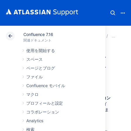
Confluence 7.16
アトラシアン サポート
関連ドキュメント
Confluenc
Co
関連ドキュメント
使用を開始する
ユーザーのメール
スペース
アドレスの表示方
ページとブログ
ファイル
法
Confluence モバイル
マクロ
Confluence では、Confluence 管理者が
管理コン
プロフィールと設定
ソール
から設定できるメール アドレスのプライ
バシーに関する3つのオプションを提供していま
コラボレーション
す。
Analytics
公開
： メール アドレスは公開されます。
検索