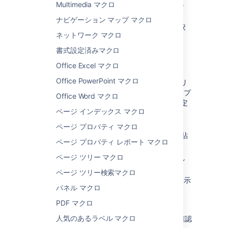
Multimedia マクロ
エディタのツールバーで、[
挿入
]
>
[
その他のマクロ
] を選択します。
ナビゲーション マップ マクロ
[
開発
] カテゴリから [
Jira グラフ
] を選択
ネットワーク マクロ
します。
作成するレポートのタイプを選択します
書式設定済みマクロ
(円グラフ、作成済み vs 解決済み)
Office Excel マクロ
ご使用の
Jira サーバー
を選択します。
Office PowerPoint マクロ
複数の JIRA サーバーが Confluence にリ
ンクされている場合、ドロップダウンにプ
Office Word マクロ
ライマリ アプリケーション リンクが既定
ページ インデックス マクロ
として表示されます。
課題の検索 - クエリを JQL に入力する
ページ プロパティ マクロ
か、JIRA URL を検索フィールドに直接貼
ページ プロパティ レポート マクロ
り付けることができます。
ページ ツリー マクロ
[
プレビュー
] を選択してグラフを生成し
ます。
ページ ツリー検索マクロ
表示オプション
を選択して、グラフの表示
パネル マクロ
方法をさらに制御します。
[
挿入
] をクリックします。
PDF マクロ
人気のあるラベル マクロ
その後、ページを公開するとマクロの動作を確認