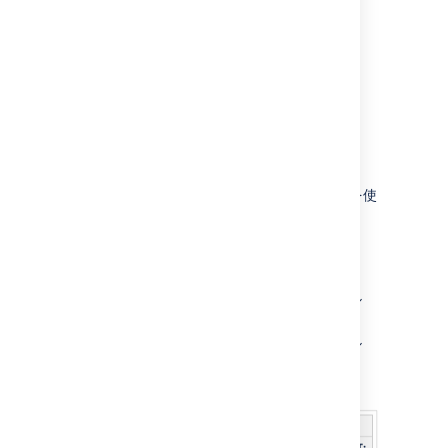
るよう X 軸または Y 軸を設定できます。
ステータス
Priority
担当者
修正バージョン
コンポーネント
課題タイプ。
たとえば、課題をステータス別にしたグラフを使
用することができます (上記のように)。
グラフの軸を設定するには、「
表示オプショ
ン
:」を選択します。
X 軸
- X 軸 (列) に表示する課題フィール
ド。
Y 軸
- Y 軸 (行) に表示する課題フィール
ド。
表示行数
- グラフに表示する最大数。