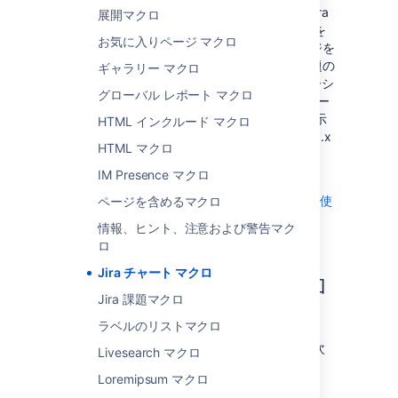
このマクロを使用するには、Confluence と Jira
展開マクロ
アプリケーションが
アプリケーション リンク
を
お気に入りページ マクロ
介して接続されている必要があります。ページを
表示しているユーザーは、公開されている課題の
ギャラリー マクロ
グラフを見ることができます。Jira アプリケーシ
グローバル レポート マクロ
ョンに表示制限が設定されている場合 (ユーザー
に課題の表示権限が必要な場合)、グラフを表示
HTML インクルード マクロ
する前に認証が必要です。このマクロは Jira 5.x
HTML マクロ
以降と互換性があります。
IM Presence マクロ
詳細については、「
Jira アプリケーションと Confluence を一緒に使
ページを含めるマクロ
用する
情報、ヒント、注意および警告マク
」を参照してください。
ロ
Jira チャート マクロ
このマクロをページに追加
Jira 課題マクロ
する
ラベルのリストマクロ
Jira グラフ マクロをページに追加するには、次
Livesearch マクロ
の手順を実行します。
Loremipsum マクロ