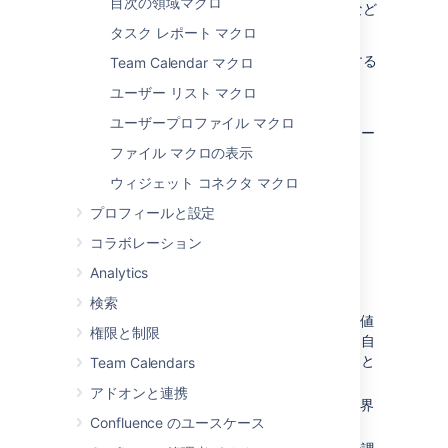
目次の領域マクロ
円グラフは課題ステータス、優先度、担当者など
のレポートに使用できます。
タスク レポート マクロ
ページ上でのグラフの表示方法をさらに制御する
Team Calendar マクロ
ことも可能です。
表示オプション
を選択しま
ユーザー リスト マクロ
す。
ユーザープロファイル マクロ
グラフの種類
- 円グラフを分割するフィー
ルドを選択します。例:
ファイル マクロの表示
ステータス
ウィジェット コネクタ マクロ
修正バージョン
プロフィールと設定
担当者名
コラボレーション
Priority
コンポーネント
Analytics
課題タイプ
検索
幅
- チャート領域の全幅を定義します。値
権限と制限
をピクセル、パーセントで入力するか、自
動で適合させるには空白のままにすること
Team Calendars
ができます。
アドオンと連携
境界線の表示
- チャート領域の周囲に境界
Confluence のユースケース
線を追加します。