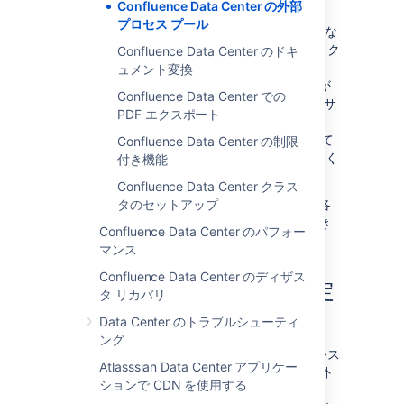
Confluence Data Center の外部
プロセス プール
Confluence に、外部プロセス プール用に十分な
メモリがあることを確認する必要があります。ク
Confluence Data Center のドキ
ラスタ化された Data Center インストールで
ュメント変換
は、これを各クラスタ ノードで実行する必要が
Confluence Data Center での
あります。プールには既定で 2 つのプロセス (サ
PDF エクスポート
ンドボックス) が含まれます。そのため、
Confluence で既に要求されている容量に加えて
Confluence Data Center の制限
2 GB (サンドボックスあたり 1 GB) を空けておく
付き機能
ことをおすすめします。
Confluence Data Center クラス
外部プロセス プールの数を増やした場合は、各
タのセットアップ
ノードに、外部プロセス プール用に十分な空き
Confluence Data Center のパフォー
メモリがあることを確認してください。
マンス
Confluence Data Center のディザス
外部プロセス プールを設定
タ リカバリ
する
Data Center のトラブルシューティ
ング
ほとんどの場合は既定値が適していますが、シス
Atlasssian Data Center アプリケー
テム管理者は
システム プロパティ
を使用して外
ションで CDN を使用する
部プロセス プールを設定できます。たとえば、