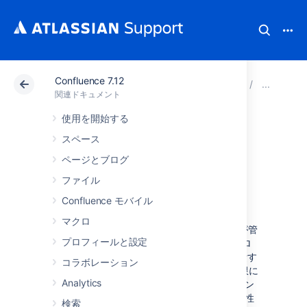
Confluence 7.12
アトラシアン サポート
関連ドキュメント
Confluenc
Co
関連ドキュメント
使用を開始する
Confluence Data
スペース
Center の外部プロ
ページとブログ
ファイル
セス プール
Confluence モバイル
マクロ
Confluence Data Center では、Confluence が管
プロフィールと設定
理する独立したプロセス プールである外部プロ
セス プールで、メモリや CPU を特に多く消費す
コラボレーション
るアクションを処理することで、影響を最小限に
Analytics
抑えることができます。これらのプロセス (サン
ドボックス) はクラッシュまたは終了する可能性
検索