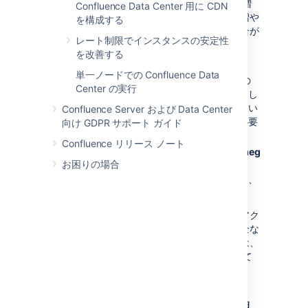
プールのサイズ (利用可能なプロセスの数) を増
Confluence Data Center 用に CDN
やしたり、プロセスが終了するまでの時間を増や
を構成する
したりすることができます。変更が必要な場合が
レート制限でインスタンスの安定性
ある主なプロパティは次のとおりです。
を改善する
conversion.sandbox.pool.size
単一ノードでの Confluence Data
プール内のプロセス (サンドボックス) の
Center の実行
数を増やすには、このプロパティを使用し
ます。追加するそれぞれのプロセスについ
Confluence Server および Data Center
て、各ノードで追加メモリを許可する必要
向け GDPR サポート ガイド
があります。
Confluence リリース ノート
conversion.sandbox.memory.limit.megabytes
お困りの場合
プール内の各プロセス (サンドボックス)
が消費できるメモリの量を制限するには、
このプロパティを使用します。
これらのプロパティの完全な説明と、特定のアク
ションに対するサンドボックスの微調整や完全な
無効化に使用できる追加プロパティについては、
「
認証済みのシステム プロパティ
」を参照して
ください。