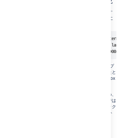
失敗したアクションの監視
外部プロセス (サンドボックス) の処理が終了す
ると、対象のノードの
アプリケーション ログ
に
以下が記述されます。
2018-04-09 17:35:35 WARN [sandbox-terminator] 
[impl.util.sandbox.DefaultSandbox] lambda$star
has taken 33384ms exceeds limit 30000ms termi
この後、任意のユーザーが次に外部 プロセス プ
ールを使用するアクションを実行しようとしたと
きに、
Attempting to restart the sandbox
というメッセージが表示されます。
失敗したアクションの再試行は行われないため、
プロセスは終了後に直ちに再起動されるわけでは
ないことにご注意ください。新しいサンドボック
ス プロセスを開始するために、次のリクエスト
が待機されます。
最終更新日 2021 年 4 月 13 日