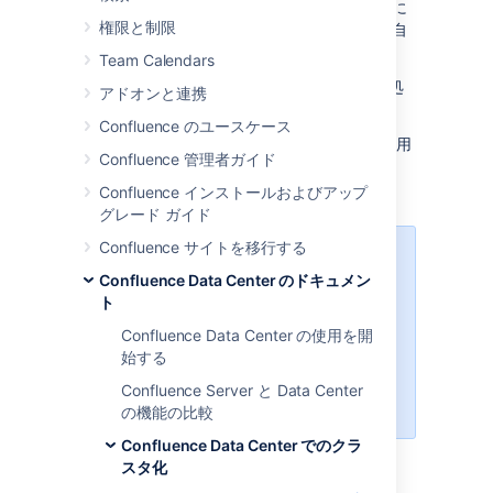
がありますが、Confluence アプリケーションに
権限と制限
影響を与えることなく、Confluence によって自
動的に再起動されます。
Team Calendars
外部プロセス プールは現在次のアクションを処
アドオンと連携
理します。
Confluence のユースケース
ドキュメント変換
(ファイル プレビュー用
Confluence 管理者ガイド
のサムネイルの生成)
Confluence インストールおよびアップ
スペースの PDF エクスポート
グレード ガイド
Confluence サイトを移行する
外部プロセス プールは
Confluence Data Center のドキュメン
Confluence Data Center
でのみ利
ト
用できます
。
Confluence Data Center の使用を開
Confluence Server ではこれらの処
始する
理は Confluence によって行われる
ため、このページの情報は適用され
Confluence Server と Data Center
ません。
の機能の比較
Confluence Data Center でのクラ
スタ化
メモリ要件