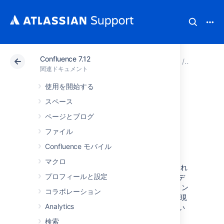
Confluence 7.12
アトラシアン サポート
関連ドキュメント
Confluenc
関連ドキュメント
使用を開始する
Confluence Data
スペース
Center のドキュメ
ページとブログ
ファイル
ント
Confluence モバイル
マクロ
Data Center は、エンタープライズ用に構築され
プロフィールと設定
た、Confluence の自己管理バージョンです。デ
プロイの柔軟性と管理機能を提供し、ミッション
コラボレーション
クリティカルな Confluence サイトの管理を実現
Analytics
します。
Confluence Data Center
の詳細につい
てはウェブサイトをご確認ください。
検索