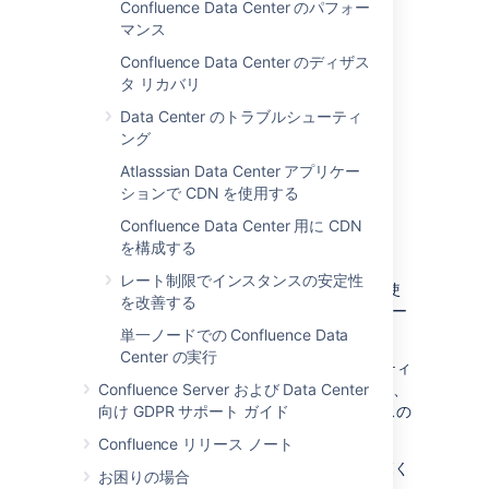
Confluence Data Center のパフォー
Data Center の機能
の詳細をご覧ください。
マンス
Confluence Data Center のディザス
タ リカバリ
Data Center のトラブルシューティ
ング
Atlasssian Data Center アプリケー
ションで CDN を使用する
Confluence Data Center 用に CDN
を構成する
クラスタ化
レート制限でインスタンスの安定性
クラスタで複数のアプリケーション ノードを使
を改善する
用して Confluence Data Center を実行し、ロー
ド バランサでトラフィックを転送します。
単一ノードでの Confluence Data
Center の実行
クラスタ化は、大規模またはミッションクリティ
カルな Confluence サイト用に設計されており、
Confluence Server および Data Center
高可用性の実現や、拡張に伴うパフォーマンスの
向け GDPR サポート ガイド
確保を支援します。
Confluence リリース ノート
「
Data Center でのクラスタ化
」の詳細をご覧く
お困りの場合