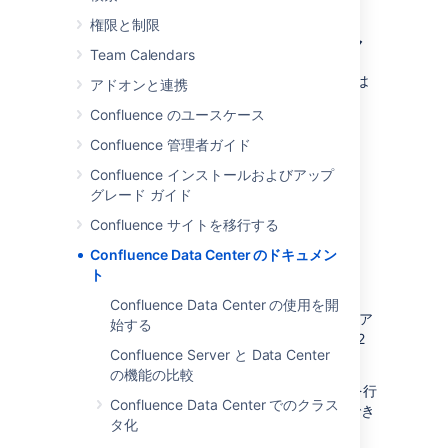
権限と制限
Data Center アーキテクチャ
Team Calendars
Confluence Data Center をデプロイする方法は
アドオンと連携
2 つあります。
Confluence のユースケース
Confluence 管理者ガイド
Confluence インストールおよびアップ
グレード ガイド
Confluence サイトを移行する
Confluence Data Center のドキュメン
ト
非クラスタ (単一ノード)
Confluence Data Center の使用を開
単一のサーバー上で Confluence Data Center ア
始する
プリケーションを実行します。(Confluence 7.2
Confluence Server と Data Center
以降で利用可能)。
の機能の比較
これにより、インフラストラクチャへの追加を行
Confluence Data Center でのクラス
うことなく、Data Center の限定機能を活用でき
タ化
るようになります。