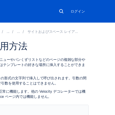
ログイン
サイトおよびスペース レイアウトのカスタマイズ
使用方法
関
ニューやパンくずリストなどのページの複雑な部分や
連
ロはテンプレートの好きな場所に挿入することができま
コ
ン
rgument3") の形式の文字列で挿入して呼び出されます。引数の間
テ
で引数を使用することはできません。
ン
ツ
に機能します。他の Velocity デコレーターでは機
nce ページ内では機能しません。
Using
Standard
Page