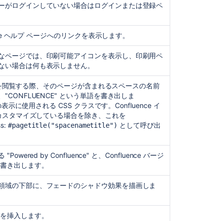
-
ーがログインしていない場合はログインまたは登録ペ
In
one
Page
nce ヘルプ ページへのリンクを表示します。
Using
なページでは、印刷可能アイコンを表示し、印刷用ペ
Standard
ない場合は何も表示しません。
Page
Decorators
ページを閲覧する際、そのページが含まれるスペースの名前
Create
CONFLUENCE" という単語を書き出しま
a
表示に使用される CSS クラスです。Confluence イ
search
をカスタマイズしている場合を除き、これを
decorator
ss:
として呼び出
#pagetitle("spacenametitle")
Bring
back
ered by Confluence" と、Confluence バージ
the
を書き出します。
original
panel
領域の下部に、フェードのシャドウ効果を描画しま
macro
feature
クを挿入します。
Writing