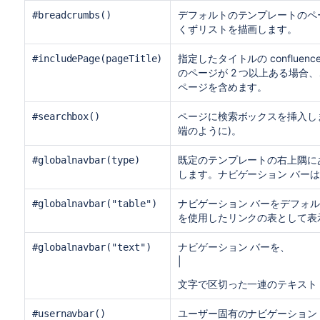
デフォルトのテンプレートのペ
#breadcrumbs()
くずリストを描画します。
指定したタイトルの conflu
#includePage(pageTitle)
のページが 2 つ以上ある場
ページを含めます。
ページに検索ボックスを挿入しま
#searchbox()
端のように)。
既定のテンプレートの右上隅に
#globalnavbar(type)
します。ナビゲーション バーは
ナビゲーション バーをデフォル
#globalnavbar("table")
を使用したリンクの表として表
ナビゲーション バーを、
#globalnavbar("text")
|
文字で区切った一連のテキスト
ユーザー固有のナビゲーション
#usernavbar()