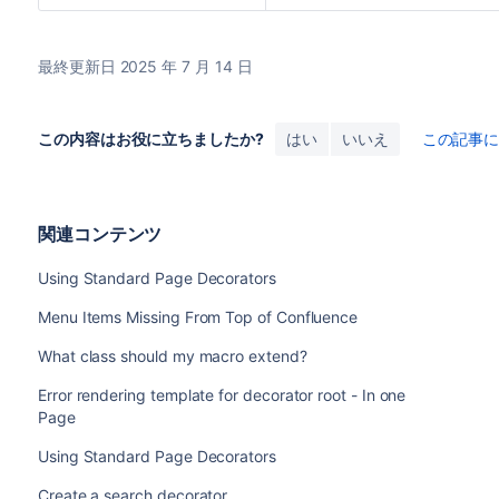
最終更新日 2025 年 7 月 14 日
この内容はお役に立ちましたか?
はい
いいえ
この記事
関連コンテンツ
Using Standard Page Decorators
Menu Items Missing From Top of Confluence
What class should my macro extend?
Error rendering template for decorator root - In one
Page
Using Standard Page Decorators
Create a search decorator