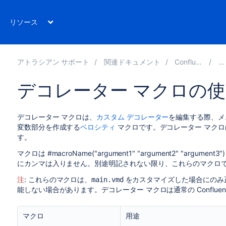
リソース
アトラシアン サポート
関連ドキュメント
Confluence 7.11
デコレーター マクロの
デコレーター マクロは、
カスタム デコレーター
を編集する際、メ
変数部分を作成する
ベロシティ
マクロです。デコレーター マク
す。
マクロは #macroName("argument1" "argument2" "a
にカンマは入りません。別途明記されない限り、これらのマクロ
注
: これらのマクロは、
をカスタマイズした場合にのみ正常
main.vmd
能しない場合があります。デコレーター マクロは通常の Conflue
マクロ
用途