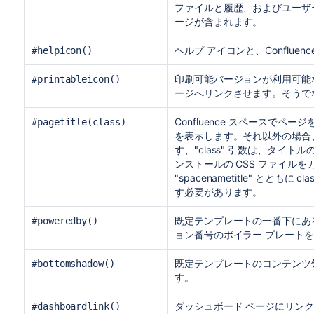
ファイルと履歴、およびユーザ
ージが含まれます。
ヘルプ アイコンと、Conflue
#helpicon()
印刷可能バージョンが利用可能
#printableicon()
ージへリンクさせます。そうで
Confluence スペースで
#pagetitle(class)
を表示します。それ以外の場合、"
す、"class" 引数は、タイトルの
ンストールの CSS ファイル
"spacenametitle" とともに cla
す必要があります。
既定テンプレートの一番下にある "Pow
#poweredby()
ョン番号のボイラー プレート
既定テンプレートのコンテンツ
#bottomshadow()
す。
ダッシュボード ページにリン
#dashboardlink()