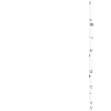
適切な場所に (コピーして貼り付けること
で) カスタマイズを再適用します。
[
保存
] ボタンをクリックします。
カスタマイズを再適用する必要のある各レ
イアウトに対し、ステップ 4 からこの手順
を繰り返します。
スペース固有のレイアウトのカスタマイズを行っ
た場合。
スペースに移動して、サイドバーの下部か
ら、
スペース ツール
>
ルックアンドフィ
ール
を選択します。
レイアウト
を選択します。デコレーターは
サイト
、
コンテンツ
および
エクスポート
レイアウトにグループ化されます。
すべてのカスタマイズが利用可能になって
いることを確認します (できればコピーし
て貼り付けることができる形式で)。
カスタマイズを再適用する必要のあるレイ
アウトの隣にある、
既定のリセット
をクリ