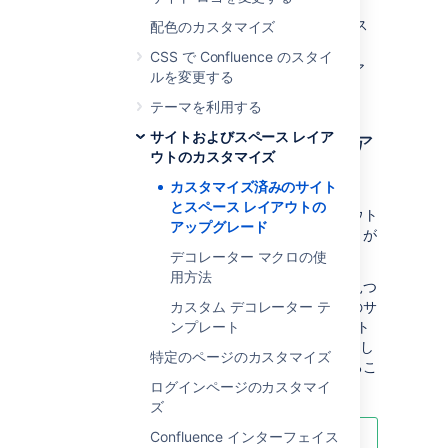
Confluence の現在のバージョンからカス
配色のカスタマイズ
タム レイアウトを取得します。
CSS で Confluence のスタイ
カスタマイズを新しいデフォルト レイア
ルを変更する
ウトに再適用します。
テーマを利用する
サイトおよびスペース レイア
ステップ 1.カスタム レイア
ウトのカスタマイズ
ウトを取得する
カスタマイズ済みのサイト
とスペース レイアウトの
各 Confluence サイトまたはスペース レイアウト
アップグレード
に適用した各カスタマイズの記録を付けることが
理想的です。
デコレーター マクロの使
用方法
そうでない場合、次の方法でカスタマイズを見つ
けることができます。この方法では、すべてのサ
カスタム デコレーター テ
イト レベルおよびスペース レベルのレイアウト
ンプレート
を Confluence サイトから単一出力として抽出し
特定のページのカスタマイズ
ます。この出力から、カスタマイズを特定するこ
とができます。
ログインページのカスタマイ
ズ
Confluence インターフェイス
この方法は、次のような場合に便利