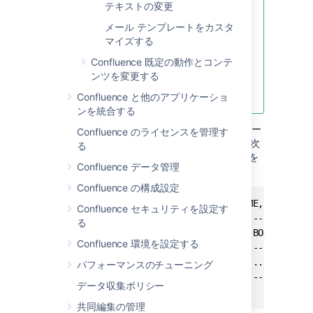
テキストの変更
です。
メール テンプレートをカスタ
スペース レイアウトをカスタマ
マイズする
イズした多くのスペースがあ
Confluence 既定の動作とコンテ
る。
ンツを変更する
サイトまたはスペース レイアウ
トの個別記録がない。
Confluence と他のアプリケーショ
ンを統合する
カスタム レイアウトは、Confluence データベー
Confluence のライセンスを管理す
ス内の
テーブルに保存されます。次
DECORATOR
る
のような SQL を使用してレイアウトのソースを
Confluence データ管理
(選択) できます。
SELECT
Confluence の構成設定
mysql> select SPACEKEY,DECORATORNAME,BODY from
Confluence セキュリティを設定す
+----------+---------------------+------+

る
| SPACEKEY | DECORATORNAME       | BODY |

Confluence 環境を設定する
+----------+---------------------+------+

| NULL     | decorators/main.vmd | ...  |

パフォーマンスのチューニング
+----------+---------------------+------+

データ収集ポリシー
共同編集の管理