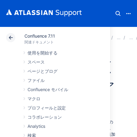
Confluence 7.11
アトラシアン サポート
関連ドキュメント
Confluenc
関連ドキュメント
使用を開始する
カスタマイズ済み
スペース
のサイトとスペー
ページとブログ
ファイル
ス レイアウトのア
Confluence モバイル
ップグレード
マクロ
プロフィールと設定
コラボレーション
Confluence の進化に伴い、それぞれのページの
Analytics
レンダリングを促す、既定のサイトとスペース
レイアウトも進化しています。新しい機能が追加
検索