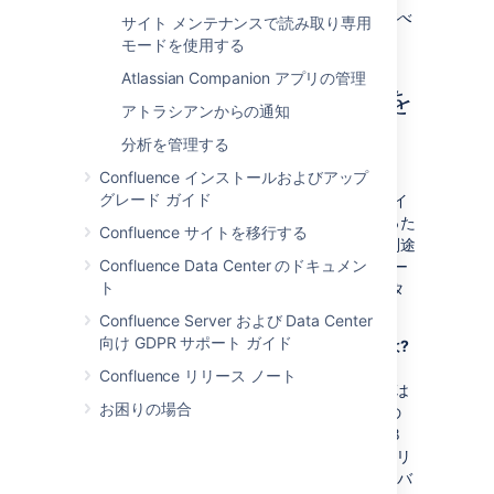
この例は、
MySQL
でテストされましたが、すべ
サイト メンテナンスで読み取り専用
ての SQL データベースに適用可能です。
モードを使用する
Atlassian Companion アプリの管理
ステップ 2. カスタマイズを
アトラシアンからの通知
再適用する
分析を管理する
Confluence インストールおよびアップ
Confluence を別のメジャー リリースの
グレード ガイド
Confluence にアップグレードする際には、サイ
ト全体またはスペース固有のレイアウトへ行った
Confluence サイトを移行する
カスタマイズを再適用する必要があります。別途
Confluence Data Center のドキュメン
明記されていない限り、Confluence のマイナー
ト
リリース アップグレードを実施した後、カスタ
マイズを再適用する必要があります。
Confluence Server および Data Center
向け GDPR サポート ガイド
「メジャー」および「マイナー」リリースとは?
メジャー リリースは、アップグレード後に
Confluence リリース ノート
Confluence のバージョン番号の 1 桁目、または
お困りの場合
小数点第 1 桁目の後 1 番目の桁数が異なるもの
です (例: Confluence 3.0 から 3.1、または 2.8
から 3.0 へのアップグレードなど)。マイナー リ
リースは、アップグレード後に Confluence のバ