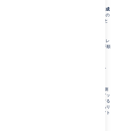
ックします。
同じレイアウトの隣にある
カスタムの作成
をクリックし、新しい既定レイアウト内の
適切な場所に (コピーして貼り付けること
で) カスタマイズを再適用します。
[
保存
] ボタンをクリックします。
カスタマイズを再適用する必要のある各レ
イアウトに対し、ステップ 5 からこの手順
を繰り返します。
ステップ 3.変更を慎重にテ
ストする
変更は、Confluence の今後のバーションで予測
できない相互作用を与える場合があります。アッ
プグレードする場合、稼働中のサイトに展開する
前に、常にカスタム変更をテストする必要があり
ます。これらの変更のテストとデプロイは、アト
ラシアン サポートの範囲外です。