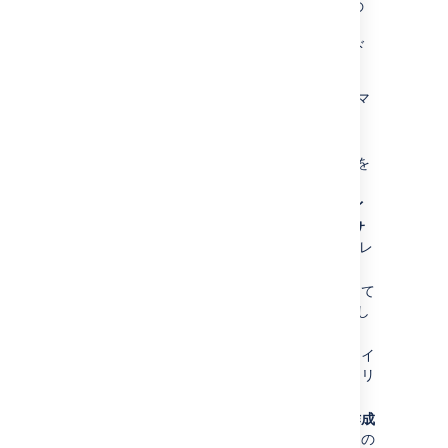
ージョン番号の 1 桁目、および小数点第 1 位の
後の 1 番目の数字が同じとなるものです (例:
Confluence 3.0 から 3.0.1 へのアップグレード
など)。
Confluence サイト全体でレイアウトのカスタマ
イズを行った場合。
設定アイコン
を選択し、[
一般設定
] を
選択します。
左側のナビゲーション パネルにある
レイ
アウト
を選択します。デコレーターは
サ
イト
、
コンテンツ
および
エクスポート
レ
イアウトにグループ化されます。
すべてのカスタマイズが利用可能になって
いることを確認します (できればコピーし
て貼り付けることができる形式で)。
カスタマイズを再適用する必要のあるレイ
アウトの隣にある、
既定のリセット
をクリ
ックします。
同じレイアウトの隣にある
カスタムの作成
をクリックし、新しい既定レイアウト内の