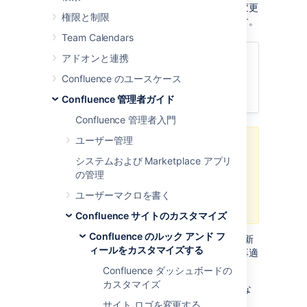
され、現在の機能が変更されると、これらの変更
権限と制限
に対応するよう既定レイアウトも変更されます。
Team Calendars
アドオンと連携
関連ページ
Confluence のユースケース
サイトおよびスペース レイアウトの
カスタマイズ
Confluence 管理者ガイド
Confluence 管理者入門
ユーザー管理
以前の Confluence バージョンの既
システムおよび Marketplace アプリ
定に基づいた
カスタム レイアウト
の管理
を使用している場合は、
機能性が破
損したり
、
優れた新しい機能が失わ
ユーザーマクロを書く
れる
リスクがあります。
Confluence サイトのカスタマイズ
Confluence のルック アンド フ
Confluence の新しいリリースではそれぞれ、新
ィールをカスタマイズする
しい既定テンプレートに対して行った変更を再適
用してください。
Confluence ダッシュボードの
カスタマイズ
カスタム レイアウトを最適用するために必要な
ものは、次のとおりです。
サイト ロゴを変更する