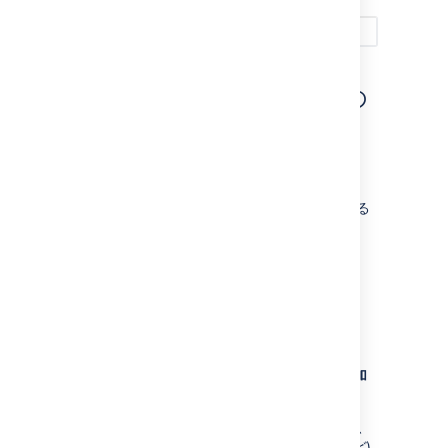
このマクロを追加するその
他の方法
手入力でこのマクロを追加する
「
{
」と入力してからマクロ名の入力を開始する
と、マクロの一覧が表示されます。
Wiki マークアップを使用してこのマクロを追加
する
これは、エディタ外部 (スペースのサイドバー、
ヘッダー、フッターのカスタム コンテンツなど)