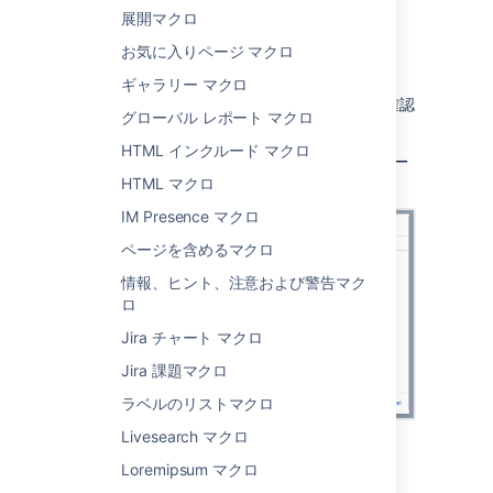
ら [
目次
] を選択します。
展開マクロ
任意のパラメーターを入力します。
お気に入りページ マクロ
[
挿入
] をクリックします。
ギャラリー マクロ
その後、ページを公開するとマクロの動作を確認
グローバル レポート マクロ
できます。
HTML インクルード マクロ
スクリーンショット: 目次マクロのパラメーター
の入力。
HTML マクロ
IM Presence マクロ
ページを含めるマクロ
情報、ヒント、注意および警告マク
ロ
Jira チャート マクロ
Jira 課題マクロ
ラベルのリストマクロ
Livesearch マクロ
Loremipsum マクロ
マクロ パラメーターを変更する