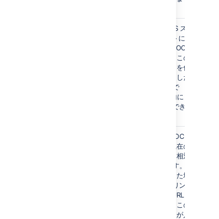
す。
CSS クラス名
お使いの CSS ス
)
タイル シートに
(class
カスタムの TOC
がある場合、この
パラメーターを使
用して、指定した
"class" 属性で
タグ内に
<div>
TOC を出力でき
ます。
絶対 URL
既定では、TOC
のリンクは現在の
(absoluteUrl
)
ページを示す相対
的な URL です。
これを選択した場
合、TOC のリン
クは完全な URL
になります。この
設定は、目次が入