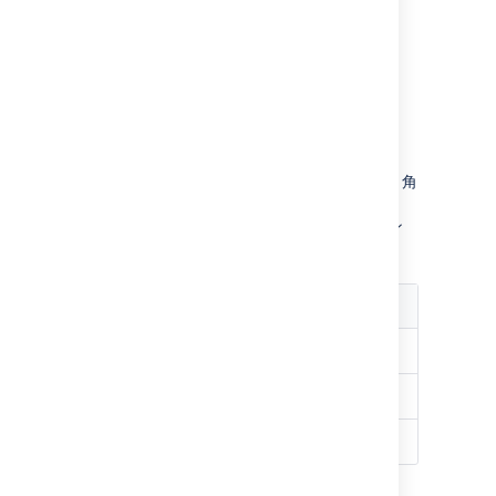
コンテンツの結果の表は次のようになります。
フラット リスト
この例では、すべての見出しをフィルターし、角
括弧 (既定のリスト スタイル) で囲まれた
「Unknowns」のフラット リストをレンダリン
グします。
パラメーター
値
出力タイプ
フラット
最大見出しレベル
2
見出しを含める
Unknown*
コンテンツの結果の表は次のようになります。