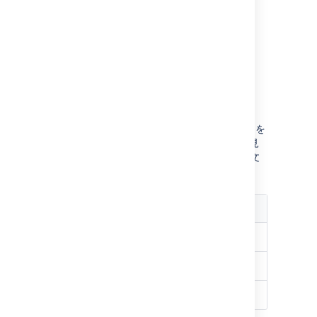
フィルターされた目次
この例では。"Favorite" を含むすべての見出しを
フィルターし、"Things" という単語で終わる見
出しを除外しています。リスト スタイルは大文
字ローマ数字です。
パラメーター
値
リスト スタイル
upper-roman
見出しを含める
Favourite*
見出しを除外する
.*Things