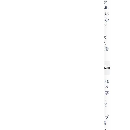
ため、
HTML
と
HTML インクルード
マク
ロを使用して Confluence ページで HTML
見出しマークアップをレンダリングしてい
る場合、目次マクロではそれらの見出しか
らコンテンツ リストを作成することはで
きません。
ただし、ページの各 HTML 見出しに、次
の構文に基づいた HTML アンカーを挿入
した場合、目次マクロはこれらの見出しを
コンテンツ リストに組み込みます。
<h2><a name="pagename-headingname"></a>H
アンカー名の構文は、ハイフンで区切られ
たページ名と見出し名です。すべてのスペ
ースを削除し、すべてのテキストを小文字
に変換してください。すべての句読点を、
対応する URL エンコードに変換してくだ
さい。
目次マクロの見出しをクリックし、次にブ
ラウザの [戻る] ボタンをクリックした場
合、目次 (または前のページ) に戻らない