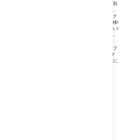
ったページを別ノ
ページに含め、リ
ンクをクリックし
たユーザーの移動
先を制御したい場
合に便利です。
Confluence の保存形式または wiki マークアップ
で使用されるパラメーター名がマクロ ブラウザ
で使用されるラベルと異なる場合、以下の一覧に
括弧付きで表示されます (
)。
example
例
以下の例は、この目次に基づいています。