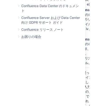
b、c、d、e)
Confluence Data Center のドキュメン
lower-roman
ト
— 小文字のロ
Confluence Server および Data Center
ーマ数字のリ
向け GDPR サポート ガイド
スト スタイル
(i、ii、iii、iv、
Confluence リリース ノート
v、vi)
お困りの場合
upper-roman
— 大文字のロ
ーマ数字 (I、
II、III、IV、
V、VI) のリス
ト スタイル。
見出しのイン
CSS の数に従っ
デント
て、
リスト
のイン
)
デントを作成しま
(indent
す。
と入力
10px
すると、一連の見
出しが 10 px で
インデントされま
す。たとえば、レ