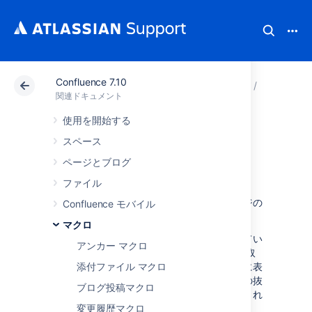
Confluence 7.10
アトラシアン サポート
関連ドキュメント
Confluenc
マクロ
関連ドキュメント
使用を開始する
抜粋インクルード
スペース
マクロ
ページとブログ
ファイル
抜粋を含めるマクロを追加すると、別のページの
Confluence モバイル
抜粋マクロ
のコンテンツを表示できます。
マクロ
これは、重要な情報を一元化する場合に適してい
アンカー マクロ
ます。たとえば、各プロジェクト ページから取
得した連絡先の詳細情報や日付を要約ページに表
添付ファイル マクロ
示できます。抜粋の情報が更新されると、その抜
ブログ投稿マクロ
粋が使用されている他のすべての場所に反映され
ます。
変更履歴マクロ