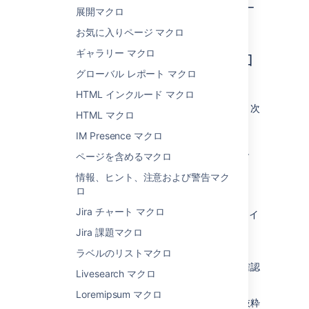
コンテンツは、"reusable note" と呼ばれるペー
展開マクロ
ジの抜粋マクロから取り込まれます。
お気に入りページ マクロ
ギャラリー マクロ
このマクロをページに追加
グローバル レポート マクロ
する
HTML インクルード マクロ
抜粋を含めるマクロをページに追加するには、次
HTML マクロ
の手順を実行します。
IM Presence マクロ
エディタのツールバーで、[
挿入
]
>
ページを含めるマクロ
[
その他のマクロ
] を選択します。
情報、ヒント、注意および警告マク
[
Confluence コンテンツ
] カテゴリか
ロ
ら [
抜粋を含める
] を選択します。
Jira チャート マクロ
使用したい抜粋マクロを含むページのタイ
トルを入力します。
Jira 課題マクロ
[
挿入
] をクリックします。
ラベルのリストマクロ
その後、ページを公開するとマクロの動作を確認
Livesearch マクロ
できます。
Loremipsum マクロ
ページに複数の抜粋マクロが含まれる場合、抜粋