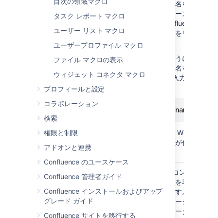
目次の領域マクロ
ダイアログにページ名を入
力すると、他のスペースの
タスク レポート マクロ
ページも含め、Confluence
ユーザー リスト マクロ
がマッチするページをリス
ト表示します。
ユーザープロファイル マクロ
あるいは、以下のようにス
ファイル マクロの表示
ペースキーとページ名をコ
ウィジェット コネクタ マクロ
ロン (:) でつなげて入力す
ることも可能です。
プロフィールと設定
コラボレーション
SPACEKEY:Page name
検索
このパラメーターは Wiki
権限と制限
マークアップで名前が付け
アドオンと連携
られていません。
Confluence のユースケース
周囲のパネ
false
Confluence で抜粋コンテ
Confluence 管理者ガイド
ルを削除
ンツの周囲にパネルを表示
Confluence インストールおよびアップ
)
するか否か決定します。パ
(nopanel
グレード ガイド
ネルは抜粋を含むページタ
イトルとパネルのボーダー
Confluence サイトを移行する