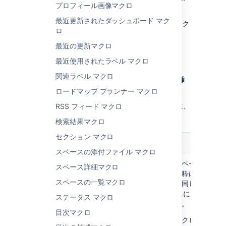
プロフィール画像マクロ
を実行します。
最近更新されたダッシュボード マク
エディタでマクロのプレースホルダーをク
ロ
リックし、[
編集
] を選択します。
最近の更新マクロ
最近使用されたラベル マクロ
関連ラベル マクロ
必要に応じてパラメーターを更新し、[
挿
入
] を選択します。
ロードマップ プランナー マクロ
このマクロで使用できるパラメーターの一覧は、
RSS フィード マクロ
次のとおりです。
検索結果マクロ
セクション マクロ
パラメータ
既定
説明
ー
スペースの添付ファイル マクロ
抜粋を含む
なし
表示する抜粋を含むページ
スペース詳細マクロ
ページ
名を入力します。抜粋は、
スペースの一覧マクロ
同じスペースまたは同じ
(default-
)
Wiki の別のスペースにある
parameter
ステータス マクロ
ページから行います。
目次マクロ
抜粋インクルードマクロ