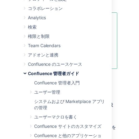
説明します。
コラボレーション
Analytics
OutOfMemory エラーに対処する具
検索
体的な手順については、「
Fix java.lang.OutOfMemoryError in
権限と制限
Confluence (Confluence で
Team Calendars
java.lang.OutOfMemoryError を修
正する)
アドオンと連携
」を参照してください。
Confluence のユースケース
Confluence 管理者ガイド
Confluence 管理者入門
Linux
ユーザー管理
システムおよび Marketplace アプリ
Linux インストールでシステム プロパティを設
の管理
定する方法
ユーザーマクロを書く
<installation-
Confluence サイトのカスタマイズ
ファイルを
directory>/bin/setenv.sh
編集します。
Confluence と他のアプリケーショ