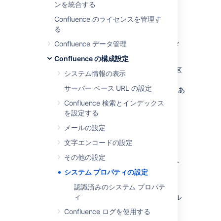
CATALINA_OPTS=
セクションを探しま
ンを統合する
す。
Confluence のライセンスを管理す
(Confluence 5.5 以前の場合は
る
JAVA_OPTS= )
Confluence データ管理
認識済みのシステム プロパティ
のパラメ
ーター一覧を参照してください。
Confluence の構成設定
引用内部では、各パラメーターをスペース区
システム情報の表示
切りのリスト形式で追加します。
サーバー ベース URL の設定
${CATALINA_OPTS}" の文字列が所定の位置にあ
ることを確認します。
Confluence 検索とインデックス
を設定する
Windows (.batファイルから
メールの設定
起動)
文字エンコードの設定
その他の設定
.bat ファイルから起動する Windows インスト
ールでシステム プロパティを設定する方法
システム プロパティの設定
認識済みのシステム プロパテ
<installation-
ィ
ファイル
directory>/bin/setenv.bat
を編集します。
Confluence ログを使用する
set