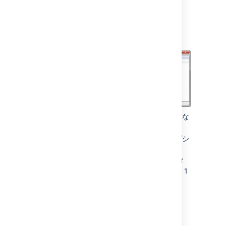
SOFTWARE >> Apache Software
Foundation >> Procrun 2.0 >>
Confluence service name
既存のプロパティを変更するには、適切な
値をダブルクリックします。
追加のプロパティを変更するには、オプシ
ョンをダブルクリックします。
認識済みのシステム プロパティ
のパラメ
ーター一覧を参照してください。各行に 1
つずつ入力します。
AWS にデプロイされた
Confluence Data Center