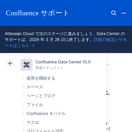
Confluence サポート
Atlassian Cloud で次のステージに進みましょう。Data Center の
サポートは、2029 年 3 月 28 日に終了します。
詳細の確認とサポ
ートはこちら ->
Confluence Data Center 10.0
アトラシアン サポート
Confluence 10.0
関連ドキュメント
Confluenc
関連ドキュメント
クラウド
Data Center 10.0
使用を開始する
スペース
システム プロパテ
ページとブログ
ィの設定
ファイル
Confluence モバイル
マクロ
このページでは、Confluence の起動時に Java
プロパティとオプションを設定する方法について
プロフィールと設定