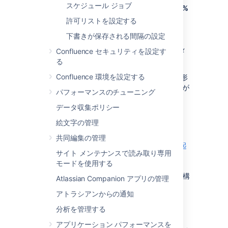
スケジュール ジョブ
CATALINA_OPTS=%CATALINA_OPTS%
というセクションを見つけます。
許可リストを設定する
(これは Confluene 5.5 以前では、
下書きが保存される間隔の設定
JAVA_OPTS=%JAVA_OPTS% です。)
認識済みのシステム プロパティ
のパラメ
Confluence セキュリティを設定す
ーター一覧を参照してください。
る
Confluence 環境を設定する
すべてのパラメーターはスペース区切りの形
で追加します。%CATALINA_OPTS% の文字列が
パフォーマンスのチューニング
所定の位置にあることを確認します。
データ収集ポリシー
絵文字の管理
Windows サービス
共同編集の管理
Confluence を Windows サービスとして自動起
サイト メンテナンスで読み取り専用
動する
モードを使用する
場合、
コマンド ライン
または
Windows レジストリ
でシステム プロパティを構
Atlassian Companion アプリの管理
成できます。
アトラシアンからの通知
分析を管理する
アプリケーション パフォーマンスを