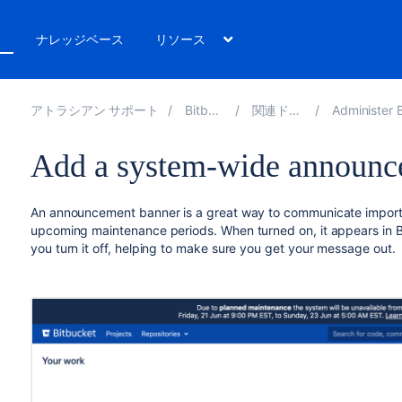
ト
ナレッジベース
リソース
アトラシアン サポート
Bitbucket 9.0
関連ドキュメント
Administer Bitbucket 
Add a system-wide announc
An announcement banner is a great way to communicate importa
upcoming maintenance periods. When turned on, it appears in
B
you turn it off, helping to make sure you get your message out.