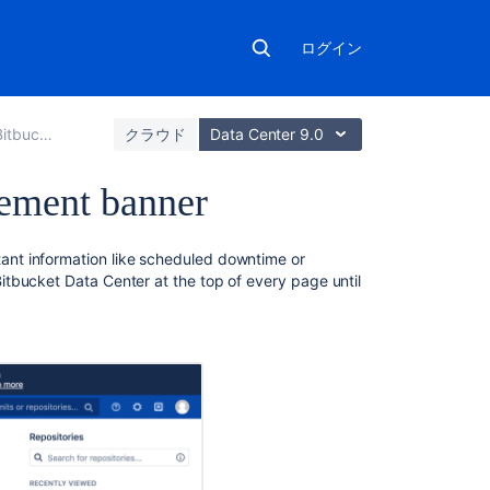
ログイン
Data Center
クラウド
Data Center 9.0
ement banner
こ
nt information like scheduled downtime or
の
itbucket Data Center
at the top of every page until
ペ
ー
ジ
の
内
容
Turning
on