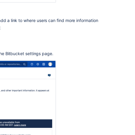
the
announcement
banner
add a link to where users can find more information
Turning
t
off
the
announcement
banner
the
Bitbucket
settings page.
関
連
コ
ン
テ
ン
ツ
Notifications
Configure
secure