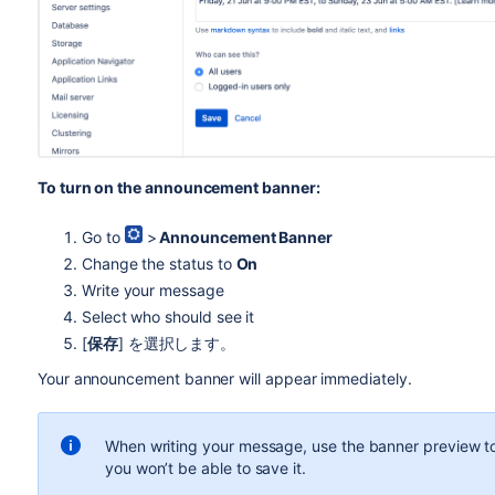
To turn on the announcement banner:
Go to
>
Announcement Banner
Change the status to
On
Write your message
Select who should see it
[
保存
] を選択します。
Your announcement banner will appear immediately.
When writing your message, use the banner preview to ma
you won’t be able to save it.