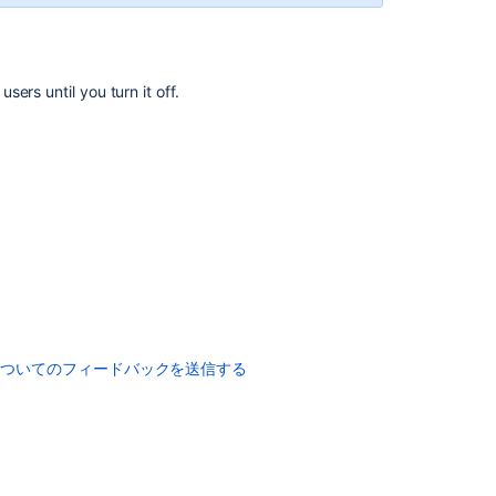
Diagnostics
for
third-
party
ers until you turn it off.
apps
View
deployment
information
in
Bitbucket
Bitbucket
Data
Center
and
Server
についてのフィードバックを送信する
Knowledge
Base
'How
Do
I...'