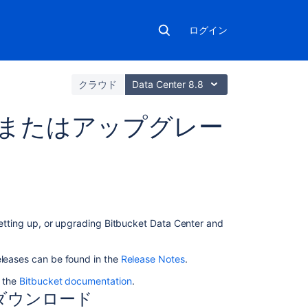
ログイン
クラウド
Data Center 8.8
トールまたはアップグレー
こ
の
セ
 setting up, or upgrading Bitbucket Data Center and
ク
シ
eleases can be found in the
Release Notes
.
ョ
ン
o the
Bitbucket documentation
.
の
ダウンロード
項