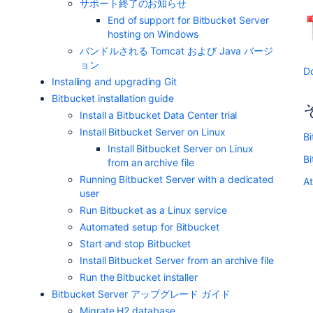
サポート終了のお知らせ
End of support for Bitbucket Server
hosting on Windows
バンドルされる Tomcat および Java バージ
ョン
D
Installing and upgrading Git
Bitbucket installation guide
Install a Bitbucket Data Center trial
Install Bitbucket Server on Linux
Bi
Install Bitbucket Server on Linux
B
from an archive file
Running Bitbucket Server with a dedicated
At
user
Run Bitbucket as a Linux service
Automated setup for Bitbucket
Start and stop Bitbucket
Install Bitbucket Server from an archive file
Run the Bitbucket installer
Bitbucket Server アップグレード ガイド
Migrate H2 database