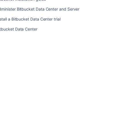
with
minister Bitbucket Data Center and Server
Bitbucket
Data
stall a Bitbucket Data Center trial
Center
and
itbucket Data Center
Server
'How
Do
I...'
and
'How
to...'
Guide
to
Bitbucket
Server
Bitbucket
Data
Center
and