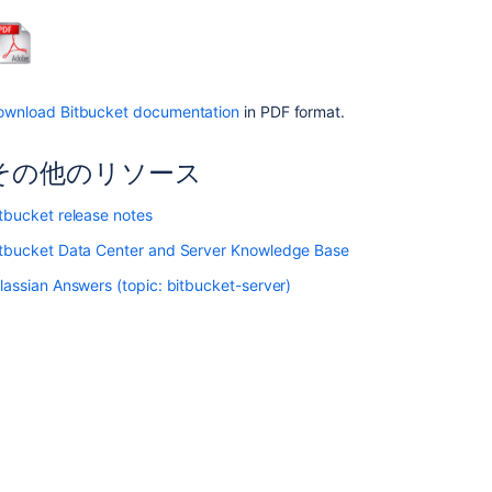
目
サ
ポ
ー
ownload Bitbucket documentation
in PDF format.
ト
対
象
その他のリソース
プ
ラ
tbucket release notes
ッ
itbucket Data Center and Server Knowledge Base
ト
フ
lassian Answers (topic: bitbucket-server)
ォ
ー
ム
Installing
and
upgrading
Git
Bitbucket