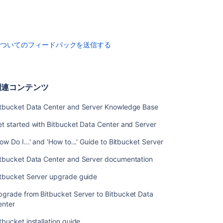
Bitbucket
without
downtime
についてのフィードバックを送信する
関
連
コ
ン
関連コンテンツ
テ
ン
itbucket Data Center and Server Knowledge Base
ツ
t started with Bitbucket Data Center and Server
Bitbucket
ow Do I...' and 'How to...' Guide to Bitbucket Server
Data
Center
itbucket Data Center and Server documentation
and
Server
itbucket Server upgrade guide
Knowledge
pgrade from Bitbucket Server to Bitbucket Data
Base
enter
Get
tbucket installation guide
started