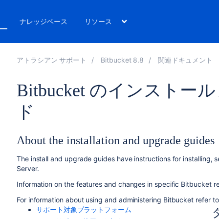
ト
ナレッジベース
リソース
アトラシアン サポート
Bitbucket 8.8
関連ドキュメント
Bitbucket のインス
ド
About the installation and upgrade guides
The install and upgrade guides have instructions for installing,
Server.
Information on the features and changes in specific Bitbucket r
For information about using and administering Bitbucket refer t
サポート対象プラットフォーム