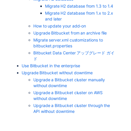
Migrate H2 database from 1.3 to 1.4
Migrate H2 database from 1.x to 2.x
and later
How to update your add-on
Upgrade Bitbucket from an archive file
Migrate server.xml customizations to
bitbucket.properties
Bitbucket Data Center アップグレード ガイ
ド
Use Bitbucket in the enterprise
Upgrade Bitbucket without downtime
Upgrade a Bitbucket cluster manually
without downtime
Upgrade a Bitbucket cluster on AWS
without downtime
Upgrade a Bitbucket cluster through the
API without downtime