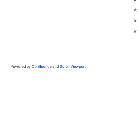
Ad
In
B
Powered by
Confluence
and
Scroll Viewport
.