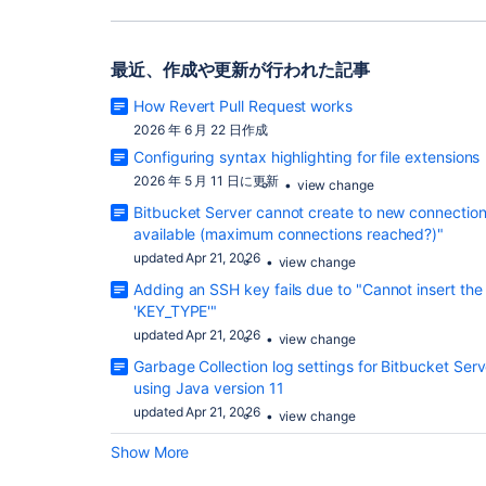
最近、作成や
更新が行われた
記事
How Revert Pull Request works
2026 年 6 月 22 日作成
Configuring syntax highlighting for file extensions
2026 年 5 月 11 日に更新
view change
Bitbucket Server cannot create to new connection
available (maximum connections reached?)"
updated Apr 21, 2026
view change
Adding an SSH key fails due to "Cannot insert th
'KEY_TYPE'"
updated Apr 21, 2026
view change
Garbage Collection log settings for Bitbucket Se
using Java version 11
updated Apr 21, 2026
view change
Show More