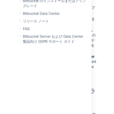
Bitbucket のインストールまたはアップ
create the Project Link:
グレード
リンク先のプロジェクトを含むアプ
リケーションを選択します。
Bitbucket Data Center
以下のオプションから１つ選択しま
リリース ノート
す:
FAQ
[
Bitbucket Server を
許可し
ない
] -
公開プロジェクトへの
Bitbucket Server および Data Center
リンクのみを作成する必要が
製品向け GDPR サポート ガイド
ある
場合、このオプションを
クリックします。
Authorize Bitbucket Server
- Click this option if you want
to allow
Bitbucket
to create
links to all projects on this
application.
プロジェクト リンクをプラ
イマリ リンクにする
Making a project link the primary link gives it
priority over other links. If you’ve set up Project