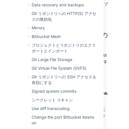
開発情報の詳細ダイアログでコミットとブ
Data recovery and backups
ランチが優先的に表示される。
Git リポジトリへの HTTP(S) アクセ
スの無効化
Mirrors
アプリケーション リンクの
Bitbucket Mesh
作成
プロジェクトとリポジトリのエクス
ポートとインポート
You won’t be able to create a Project Link until
Git Large File Storage
you link
Bitbucket
to another application using
Application Links.
Git Virtual File System (GVFS)
Git リポジトリへの SSH アクセスを
Go to
>
Application links
.
有効にする
Enter the URL of the application you
Signed system commits
want to link to and then click
Create link
.
シークレット スキャン
リンクの構成を完了します。
Use diff transcoding
アプリケーション リンクの作成と使用の詳細に
ついては、「
アトラシアン アプリケーションを
Change the port Bitbucket listens
リンクして連携させる
」をご確認ください。
on