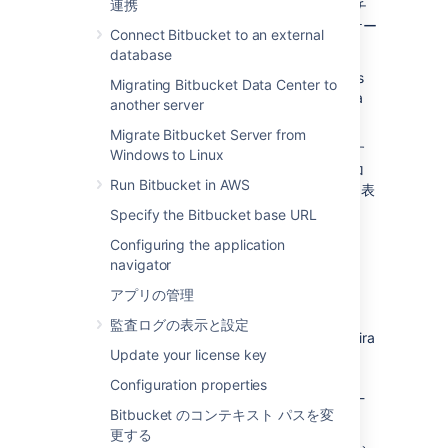
連携
クト リンクを使用して、
プロジェクトまたはチ
ームに関連する情報を含む、それらの
アプリケー
Connect Bitbucket to an external
ション
の領域を接続できます。
database
Below are some selection priority advantages
Migrating Bitbucket Data Center to
you’ll get from Project Links that connect Jira
another server
and
Bitbucket Data Center
:
Migrate Bitbucket Server from
Jira からフィーチャー ブランチを作成す
Windows to Linux
るときに、リンクされた
1 つの
Jira プロ
Run Bitbucket in AWS
ジェクトのリポジトリが一覧で優先して表
示される。
Specify the Bitbucket base URL
When
you create a Jira issue from a
Configuring the application
comment in
Bitbucket
, the linked Jira
navigator
project is pre-selected
from the list of
projects.
アプリの管理
When you check the details of a Jira
監査ログの表示と設定
issue in
Bitbucket
, issues from linked Jira
Update your license key
projects are shown higher in the issue
view dialog. This is helpful when there
Configuration properties
are multiple issues
with the same issue-
Bitbucket のコンテキスト パスを変
key from different Jira instances.
更する
Jira で開発情報の詳細を確認したときに、