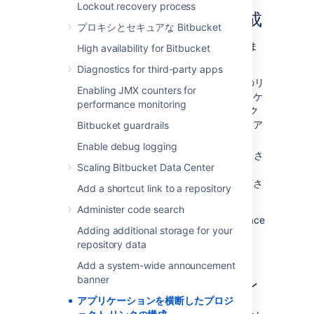
Lockout recovery process
プロジェクト リンクの作成
プロキシとセキュアな Bitbucket
プロジェクト リンクには 2 つのタイプがありま
High availability for Bitbucket
す。
Diagnostics for third-party apps
2 方向のプロジェクト リンクは双方向のリ
Enabling JMX counters for
ンクであり、リンクされた両方のアプリケ
performance monitoring
ーション リンクからプロジェクト リンク
を
作成または削除
するための
許可された
ア
Bitbucket guardrails
クセスを提供します。
Enable debug logging
1 方向のプロジェクト リンクは、リンクさ
Scaling Bitbucket Data Center
れたアプリケーション間でプロジェクト
リンクを
作成または削除
するための
許可さ
Add a shortcut link to a repository
れた
アクセスを提供しません。
Administer code search
To link a
Bitbucket
project to a project or space
Adding additional storage for your
in another application when there are
repository data
Application Links
(requires
project admin permissions
):
Add a system-wide announcement
banner
[
プロジェクト設定
] > [
プロジェクト リン
ク
] に移動します。
アプリケーションを横断したプロジ