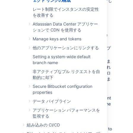
ェクト リンクの構成
[
プロジェクト リンクを作成
] をクリックし
ます。
レート制限でインスタンスの安定性
The instructions for creating a Project
を改善する
Link will vary depending on whether
Atlasssian Data Center アプリケー
Bitbucket
has authorization:
ションで CDN を使用する
If
Bitbucket
has authorization to create
Manage keys and tokens
the Project Link:
他のアプリケーションにリンクする
リンク先のプロジェクトを含むアプ
リケーションを選択します。
Setting a system-wide default
リンク先の
プロジェクトを選択
しま
branch name
す。一覧にプロジェクトが表示され
非アクティブなプル リクエストを自
ない場合、利用可能なすべてのプロ
動的に却下
ジェクトがすでにリンクされていま
す。
Secure Bitbucket configuration
Select the
Make this a 2-way
properties
Project Link
checkbox if you want
データ パイプライン
to create a reciprocal link from the
target application to
Bitbucket
.
アプリケーション パフォーマンスを
監視する
4. [
リンクを作成
] をクリックします。
組み込みの CI/CD
If
Bitbucket
doesn't have authorization to