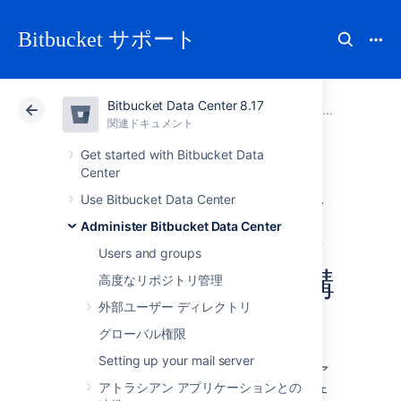
Bitbucket サポート
Bitbucket Data Center 8.17
アトラシアン サポート
Bitbucket 8.17
関連ドキュメント
Administer Bitbucket Data Center
関連ドキュメント
クラウド
Data Center 8.17
Get started with Bitbucket Data
Center
アプリケーション
Use Bitbucket Data Center
Administer Bitbucket Data Center
を横断したプロジ
Users and groups
ェクト リンクの構
高度なリポジトリ管理
外部ユーザー ディレクトリ
成
グローバル権限
Setting up your mail server
アプリケーション リンク
を使用してアトラシア
アトラシアン アプリケーションとの
ン アプリケーションをリンクしたら、プロジェ