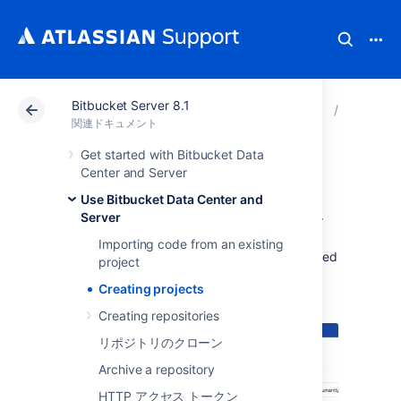
Bitbucket Server 8.1
アトラシアン サポート
関連ドキュメント
Bitbucket
Use Bitb
関連ドキュメント
Get started with Bitbucket Data
Creating projects
Center and Server
Use Bitbucket Data Center and
Server
Projects in
Bitbucket Data Center and Server
allow you to group repositories and to
Importing code from an existing
manage permissions
for them in an aggregated
project
way.
Creating projects
To create a project, click on
Create project
:
Creating repositories
リポジトリのクローン
Archive a repository
HTTP アクセス トークン