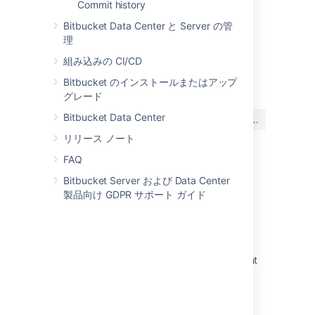
Commit history
You'll want to add repositories to the project.
Bitbucket Data Center と Server の管
See
Creating repositories
for details.
理
組み込みの CI/CD
最終更新日 2022 年 6 月 22 日
Bitbucket のインストールまたはアップ
グレード
この内容はお役に立ちました
Bitbucket Data Center
はい
いいえ
か?
リリース ノート
FAQ
Bitbucket Server および Data Center
関連コンテンツ
製品向け GDPR サポート ガイド
Create a project
Projects
Use business spaces for project management
Create custom project
Begin your project manager evolution