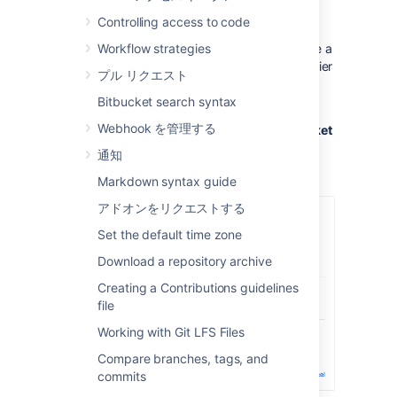
Controlling access to code
Fill out the form. We recommend that you use a
Workflow strategies
short project key. It will be used as an identifier
プル リクエスト
for your project and will appear in the URLs.
Bitbucket search syntax
Optionally, you can choose an avatar for the
Webhook を管理する
project. This is displayed throughout
Bitbucket
and helps to identify your project.
通知
Click
Create project
when you're done.
Markdown syntax guide
アドオンをリクエストする
Set the default time zone
Download a repository archive
Creating a Contributions guidelines
file
Working with Git LFS Files
Compare branches, tags, and
commits