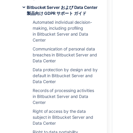
して、個人が自身の名前の変更を反映する
Bitbucket Server および Data Center
ために製品内での表示名の更新を要求する
製品向け GDPR サポート ガイド
場合があります。製品内に保存されている
Automated individual decision-
個人データの変更について、個人の要求に
making, including profiling
対応するために必要となる妥当な対応の範
in Bitbucket Server and Data
囲は場合によって異なるため、弁護士に相
Center
談することをおすすめします。個人データ
の訂正義務があると判断された場合は、特
Communication of personal data
定のアトラシアン製品でこれを実行するた
breaches in Bitbucket Server and
めの以降の手順をご確認ください。
Data Center
製品に保存される個人データは、1) アカウ
Data protection by design and by
ントレベルの個人データと 2) フリーフォー
default in Bitbucket Server and
ム テキスト形式の個人データに区別されま
Data Center
す。アカウントレベルの個人データとは、
Records of processing activities
製品内に存在し、製品で各ユーザーを区別
in Bitbucket Server and Data
するためにのみ使用されるデータ フィール
Center
ドです。アカウントレベルの個人データの
例には、ユーザーの表示名、プロファイル
Right of access by the data
画像またはアバター、メール アドレスが含
subject in Bitbucket Server and
まれます。これらのデータ要素は通常ユー
Data Center
ザーのプロファイル内で確認でき、スペー
Right to data portability