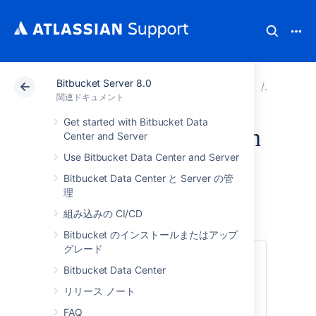
Bitbucket Server 8.0
アトラシアン サポート
関連ドキュメント
Bitbucket
Bitbuc
関連ドキュメント
Get started with Bitbucket Data
Right to rectification
Center and Server
Use Bitbucket Data Center and Server
in Bitbucket Server
Bitbucket Data Center と Server の管
and Data Center
理
組み込みの CI/CD
Bitbucket のインストールまたはアップ
グレード
GRPR 第 16 条
において、不正確な個人デー
Bitbucket Data Center
タの訂正権が保証されています。
GDPR で
は、ユーザーの依頼に応じて個人データを
リリース ノート
訂正するための妥当な手順を実行すること
FAQ
を要求しています。
このような要求の例と