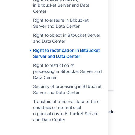
スやコンテンツ内でユーザーが @メンショ
in Bitbucket Server and Data
ンやタグ付けされた場合にプロフィールを
Center
参照できるようにするため、製品全体で使
用されます。アカウントレベルの個人デー
Right to erasure in Bitbucket
タの要素を変更すると、関連するアカウン
Server and Data Center
トレベルのデータ要素が表示される箇所が
Right to object in Bitbucket Server
製品全体にわたって自動的に変更されま
and Data Center
す。
Right to rectification in Bitbucket
フリーフォームのテキスト形式で個人デー
Server and Data Center
タを追加していた場合 (コンテンツのスペー
スへの入力やカスタム フィールドのラベル
Right to restriction of
名など)、製品のグローバル検索機能を使っ
processing in Bitbucket Server and
てこのような個人データを検出し、個別に
Data Center
削除する必要があります。
Security of processing in Bitbucket
Server and Data Center
説明
Transfers of personal data to third
countries or international
These workarounds will help users change their
organisations in Bitbucket Server
personal data in Bitbucket Server.
and Data Center
バージョンの互換性