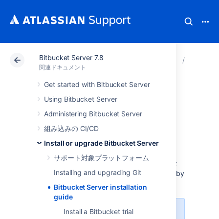
Bitbucket Server 7.8
アトラシアン サポート
関連ドキュメント
Bitbucket
Install 
関連ドキュメント
Get started with Bitbucket Server
Bitbucket Server
Using Bitbucket Server
installation guide
Administering Bitbucket Server
組み込みの CI/CD
始める前に
Install or upgrade Bitbucket Server
サポート対象プラットフォーム
Before installing Bitbucket Server, check that
Installing and upgrading Git
you meet the minimum system requirements by
reading the page
Supported platforms
.
Bitbucket Server installation
guide
Install a Bitbucket trial
As announced
, Bitbucket
7.21
is