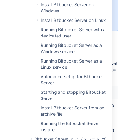
the last release that supports
Install Bitbucket Server on
Bitbucket hosting on Windows.
Windows
Learn more about how to migrate
Install Bitbucket Server on Linux
from Windows to Linux
Running Bitbucket Server with a
dedicated user
Running Bitbucket Server as a
Windows service
インストール方法の選択
Running Bitbucket Server as a
There are a number of ways to install Bitbucket
Linux service
Server. Choose the method that is best for your
environment.
Automated setup for Bitbucket
Server
インストール方
Starting and stopping Bitbucket
説明
法
Server
Install a
This is the fastest way to
Install Bitbucket Server from an
Bitbucket trial
get Bitbucket up and
archive file
running. If you're
Windows,
Running the Bitbucket Server
evaluating Bitbucket,
Linux or
installer
use this option. You don't
macOS
need an external
Bitbucket Server アップグレード ガ