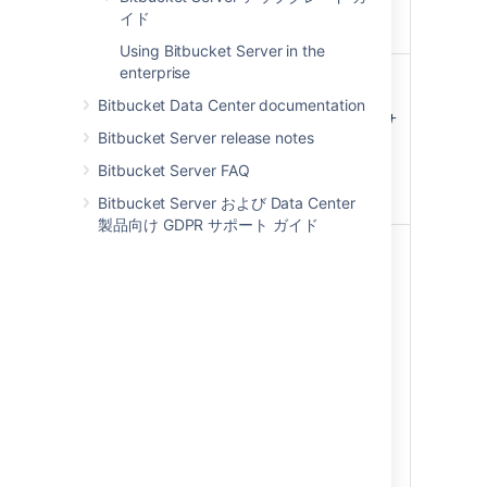
database to install a
イド
Bitbucket trial.
Using Bitbucket Server in the
enterprise
Install
このオプションはインス
Bitbucket
トーラを使用し、
Bitbucket Data Center documentation
Server using
Windows または Linux サ
Bitbucket Server release notes
an installer
ーバー上で本番サイトを
立ち上げて、運用する最
Bitbucket Server FAQ
Windows
も簡単な方法です。
Linux
Bitbucket Server および Data Center
製品向け GDPR サポート ガイド
Install
このオプションでは、手
Bitbucket
動でファイルをインスト
Server from a
ールし、いくつかのシス
zip or archive
テムプロパティを設定す
file
る必要があります。この
方法であれば、ユーザー
Windows
はインストール プロセス
Linux
を最大限にコントロール
できます。使用中の OS
向けのインストーラーが
ない場合、このオプショ
ンをご利用ください。