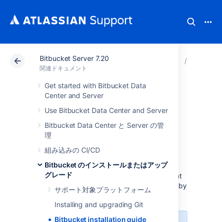
Bitbucket Server 7.20
アトラシアン サポート
関連ドキュメント
Bitbucket
Bitbu
関連ドキュメント
Get started with Bitbucket Data
Bitbucket
Center and Server
Use Bitbucket Data Center and Server
installation guide
Bitbucket Data Center と Server の管
理
始める前に
組み込みの CI/CD
Bitbucket のインストールまたはアップ
Before installing
グレード
Bitbucket Data Center and Server
, check that
you meet the minimum system requirements by
サポート対象プラットフォーム
reading the page
Supported platforms
.
Installing and upgrading Git
Bitbucket installation guide