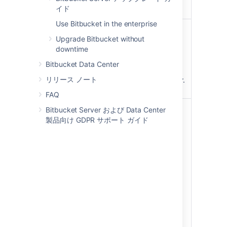
イド
Bitbucket
trial.
Use Bitbucket in the enterprise
Install
This option uses an
Upgrade Bitbucket without
Bitbucket
installer and is the most
downtime
Server using
straightforward way to
an installer
get your production site
Bitbucket Data Center
up and running on a
Windows
リリース ノート
Windows or Linux server.
Linux
FAQ
Install
このオプションでは、手
Bitbucket Server および Data Center
Bitbucket
動でファイルをインスト
製品向け GDPR サポート ガイド
Server from a
ールし、いくつかのシス
zip or archive
テムプロパティを設定す
file
る必要があります。この
方法であれば、ユーザー
Windows
はインストール プロセス
Linux
を最大限にコントロール
できます。使用中の OS
向けのインストーラーが
ない場合、このオプショ
ンをご利用ください。