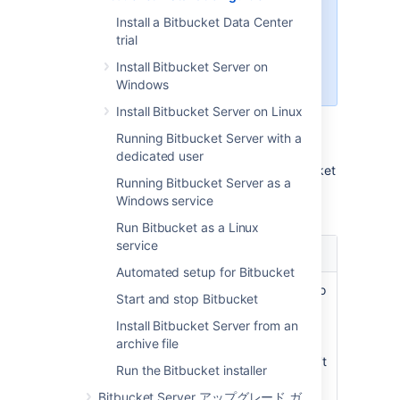
As announced
, Bitbucket
7.21
is
Install a Bitbucket Data Center
the last release that supports
trial
Bitbucket hosting on Windows.
Learn more about how to migrate
Install Bitbucket Server on
from Windows to Linux
Windows
Install Bitbucket Server on Linux
Running Bitbucket Server with a
インストール方法の選択
dedicated user
There are a number of ways to install
Bitbucket
Running Bitbucket Server as a
. Choose the method that is best for your
Windows service
environment.
Run Bitbucket as a Linux
インストール方
service
説明
法
Automated setup for Bitbucket
Install a
This is the fastest way to
Start and stop Bitbucket
Bitbucket
trial
get
Bitbucket
up and
Install Bitbucket Server from an
running. If you're
Windows,
archive file
evaluating
Bitbucket
,
Linux or
use this option. You don't
Run the Bitbucket installer
macOS
need an external
Bitbucket Server アップグレード ガ
database to install a