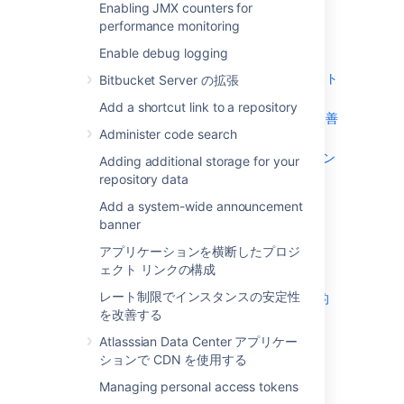
Enabling JMX counters for
repository data
performance monitoring
Add a system-wide announcement
Enable debug logging
banner
アプリケーションを横断したプロジェクト
Bitbucket Server の拡張
リンクの構成
Add a shortcut link to a repository
レート制限でインスタンスの安定性を改善
Administer code search
する
Atlasssian Data Center アプリケーション
Adding additional storage for your
で CDN を使用する
repository data
Managing personal access tokens
Add a system-wide announcement
Connecting to a 3rd party application
banner
using Application Links
アプリケーションを横断したプロジ
Setting a system-wide default branch
ェクト リンクの構成
name
レート制限でインスタンスの安定性
非アクティブなプル リクエストを自動的
を改善する
に却下
データベース パスワードの暗号化
Atlasssian Data Center アプリケー
ションで CDN を使用する
データ パイプライン
Managing personal access tokens