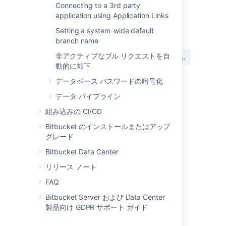
Connecting to a 3rd party
application using Application Links
最終更新日 2022 年 5 月 10 日
Setting a system-wide default
branch name
この内容はお役に立ちました
非アクティブなプル リクエストを自
はい
いいえ
か?
動的に却下
データベース パスワードの暗号化
データ パイプライン
このセクションの項目
組み込みの CI/CD
Users and groups
Bitbucket のインストールまたはアップ
グレード
高度なリポジトリ管理
Bitbucket Data Center
外部ユーザー ディレクトリ
リリース ノート
グローバル権限
FAQ
Setting up your mail server
Bitbucket Server および Data Center
製品向け GDPR サポート ガイド
アトラシアン アプリケーションとの連携