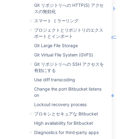
スマート ミラーリング
Git リポジトリへの HTTP(S) アクセ
プロジェクトとリポジトリのエクスポート
スの無効化
とインポート
スマート ミラーリング
Git Large File Storage
Git Virtual File System (GVFS)
プロジェクトとリポジトリのエクス
ポートとインポート
Git リポジトリへの SSH アクセスを有効に
する
Git Large File Storage
Use diff transcoding
Git Virtual File System (GVFS)
Change the port Bitbucket listens on
Git リポジトリへの SSH アクセスを
Lockout recovery process
有効にする
プロキシとセキュアな Bitbucket
Use diff transcoding
High availability for Bitbucket
Diagnostics for third-party apps
Change the port Bitbucket listens
on
Enabling JMX counters for performance
monitoring
Lockout recovery process
Enable debug logging
プロキシとセキュアな Bitbucket
Bitbucket Server の拡張
High availability for Bitbucket
Add a shortcut link to a repository
Administer code search
Diagnostics for third-party apps
Adding additional storage for your