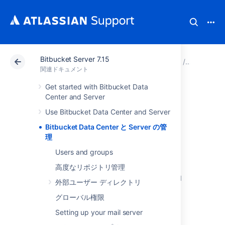
Bitbucket Server 7.15
アトラシアン サポート
関連ドキュメント
Bitbucket 
関連ドキュメント
Get started with Bitbucket Data
Bitbucket Data
Center and Server
Use Bitbucket Data Center and Server
Center と Server の
Bitbucket Data Center と Server の管
管理
理
Users and groups
高度なリポジトリ管理
This section includes guidance on
administration actions that can be performed
外部ユーザー ディレクトリ
for
Bitbucket
.
グローバル権限
Users and groups
Setting up your mail server
高度なリポジトリ管理