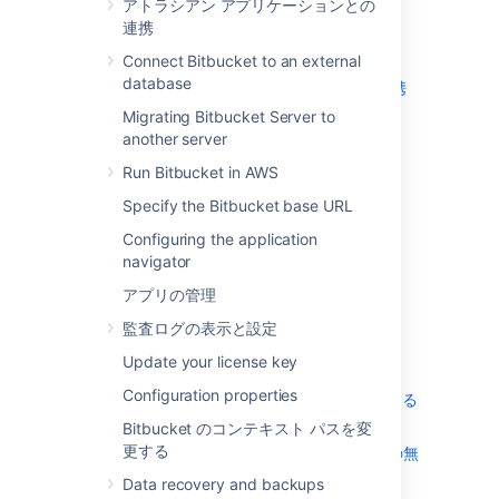
アトラシアン アプリケーションとの
外部ユーザー ディレクトリ
連携
グローバル権限
Connect Bitbucket to an external
Setting up your mail server
database
アトラシアン アプリケーションとの連携
Connect Bitbucket to an external
Migrating Bitbucket Server to
database
another server
Migrating Bitbucket Server to another
Run Bitbucket in AWS
server
Specify the Bitbucket base URL
Run Bitbucket in AWS
Configuring the application
Specify the Bitbucket base URL
navigator
Configuring the application navigator
アプリの管理
アプリの管理
監査ログの表示と設定
監査ログの表示と設定
Update your license key
Update your license key
Configuration properties
Configuration properties
Bitbucket のコンテキスト パスを変更する
Data recovery and backups
Bitbucket のコンテキスト パスを変
更する
Git リポジトリへの HTTP(S) アクセスの無
効化
Data recovery and backups