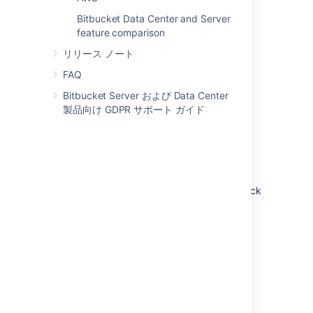
Bitbucket Data Center and Server
feature comparison
リリース ノート
FAQ
Bitbucket Server および Data Center
製品向け GDPR サポート ガイド
非クラスタ (単一ノード)
Run Bitbucket Data Center on a single node,
just like a Server installation. This option
doesn’t require any changes to your
infrastructure, but it does allow you to take
advantage of Data Center-only features. Quick
and easy.
Learn more