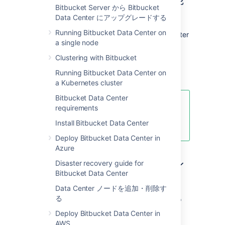
Bitbucket Server から Bitbucket
の比較
Data Center にアップグレードする
Running Bitbucket Data Center on
Want to see what's included with a Data Center
a single node
license? Head to the
Bitbucket Data Center and Server feature
Clustering with Bitbucket
comparison
Running Bitbucket Data Center on
.
a Kubernetes cluster
Bitbucket Data Center
You can
purchase a Data Center
requirements
license
or create an evaluation
Install Bitbucket Data Center
license at
my.atlassian.com
Deploy Bitbucket Data Center in
Azure
Data Center のデプロイメン
Disaster recovery guide for
Bitbucket Data Center
ト オプション
Data Center ノードを追加・削除す
る
You can deploy Bitbucket Data Center in two
ways:
Deploy Bitbucket Data Center in
AWS