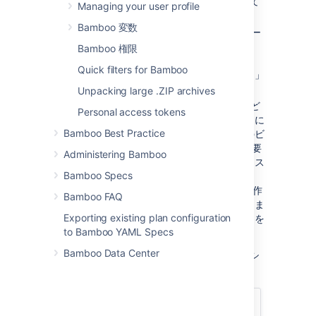
新しい JDK 機能を定義する
」を参照して
Managing your user profile
ください。
Bamboo 変数
バージョン管理機能
— Bamboo でのソー
ス コードのチェックアウトに使用する
Bamboo 権限
VCS クライアント アプリを指定します。
Quick filters for Bamboo
「
新しいバージョン管理機能を定義する
」
を参照してください。
Unpacking large .ZIP archives
カスタム機能
— 特定のエージェントがど
Personal access tokens
の
ジョブ
をビルドするかを制御するために
Bamboo Best Practice
使用します。たとえば、特定のジョブのビ
ルドを Windows 環境でのみ実行する必要
Administering Bamboo
がある場合、適切なエージェント用のカス
Bamboo Specs
タム機能
「
」を作
operating.system=WindowsXP
Bamboo FAQ
成し、このジョブの要件として指定できま
Exporting existing plan configuration
す。「
新しいカスタム機能を定義する
」を
to Bamboo YAML Specs
参照してください。
Bamboo Data Center
ジョブの要件を指定する前に、まず Bamboo シ
ステムでその機能を定義する必要があります。
関連ページ