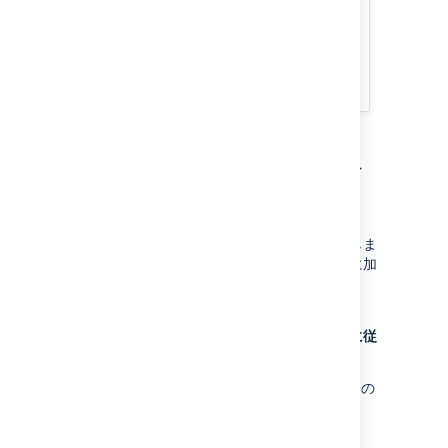
Configuring jobs
タスクの設定
機能のエージェントとジョブを確認
する
ジョブの追加要件を指定す
る
既定では、ジョブはそのタスクの要件を継承しま
す。ただし、ジョブには、そのタスクの要件に加
えて、追加要件を指定することもできます。
ジョブの追加要件を指定するには、次の手順に従
います。
「
ジョブの設定
」の説明に従って、目的の
ジョブの設定ページに移動します。
Select the
Requirements
tab (see