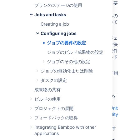
要件
は、
ジョブ
または
タスク
で指定されます。要
プランのステージの使用
件は、
エージェント
がジョブまたはタスクを
Jobs and tasks
ビルド
するうえで必要とする
機能
を指定するもの
です。ジョブは、そのタスクで指定されたすべて
Creating a job
の要件を継承します。
Configuring jobs
機能と要件の組み合わせによって、どのエージェ
ジョブの要件の設定
ントが特定の
ジョブ
のビルドを実行できるかが決
まります。各ジョブは、それぞれのジョブの要件
ジョブのビルド成果物の設定
に一致する機能を持つエージェントだけがビルド
ジョブのその他の設定
できます。
ジョブの無効化または削除
Bamboo には、ジョブやタスクの要件によって指
定できる 4 種類の機能があります。
タスクの設定
Executable capabilities
— Define
成果物の共有
external programs that can be called by
ビルドの使用
Bamboo, for
example
Ant
,
Maven
,
MSBuild
or
PHPUnit
.
プロジェクトの展開
See
Defining a new executable capability
フィードバックの取得
.
Integrating Bamboo with other
JDK 機能
— ジョブまたはタスクで使用す
applications
る JDK バージョンを定義します。「