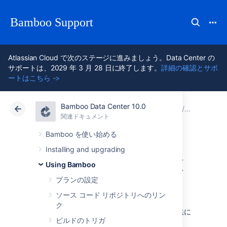
Bamboo Support
Atlassian Cloud で次のステージに進みましょう。Data Center の
サポートは、2029 年 3 月 28 日に終了します。
詳細の確認とサポ
ートはこちら ->
Bamboo Data Center 10.0
アトラシアン サポート
Bamboo 10.0
関連ドキュメント
Configurin
関連ドキュメント
Data Center 10.0
Bamboo を使い始める
Installing and upgrading
ジョブの要件の設
Using Bamboo
定
プランの設定
ソース コード リポジトリへのリン
ク
このページでは、ジョブの要件を設定する方法に
ビルドのトリガ
ついて説明します。