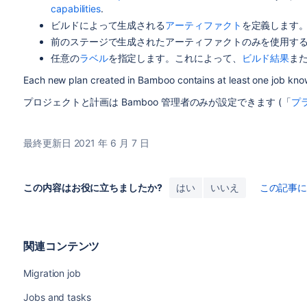
capabilities
.
ビルドによって生成される
アーティファクト
を定義します
前のステージで生成された
アーティファクト
のみを使用す
任意の
ラベル
を指定します。これによって、
ビルド結果
ま
Each new plan created in Bamboo contains at least one job know
プロジェクトと計画は Bamboo 管理者のみが設定できます (「
プ
最終更新日 2021 年 6 月 7 日
この内容はお役に立ちましたか?
はい
いいえ
この記事
関連コンテンツ
Migration job
Jobs and tasks