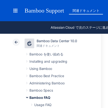
Bamboo Support
関連ドキュメント
Atlassian Cloud で次のステージに
Bamboo Data Center 10.0
関連ドキュメント
Bamboo を使い始める
Installing and upgrading
Using Bamboo
Bamboo Best Practice
Administering Bamboo
Bamboo Specs
Bamboo FAQ
Usage FAQ