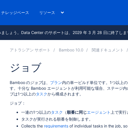
ナレッジベース
リソース
進みましょう。Data Center のサポートは、2029 年 3 月 28 日に終了し
アトラシアン サポート
Bamboo 10.0
関連ドキュメント
ジョブ
Bamboo の
ジョブ
は、
プラン
内の単一ビルド単位です。1つ以上の
す。十分な Bamboo エージェントが利用可能な場合、ステー
ブは1つ以上の
タスク
から構成されます。
ジョブ：
一連の1つ以上の
タスク
（
順番に
同じ
エージェント
上で実行
タスクが実行される順番を制御します。
Collects the
requirements
of individual tasks in the job, 