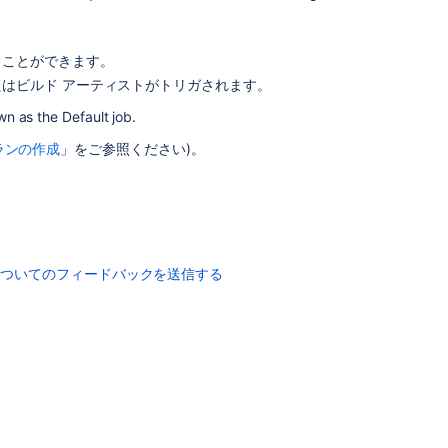
Migration
job
。
Jobs
ることができます。
and
たはビルド アーティストがトリガされます。
tasks
n as the Default job.
Jobs
ランの作成
」をご参照ください)。
and
tasks
Job
Redesign
your
についてのフィードバックを送信する
workweek
Configuring
jobs
Configuring
jobs
Become
an