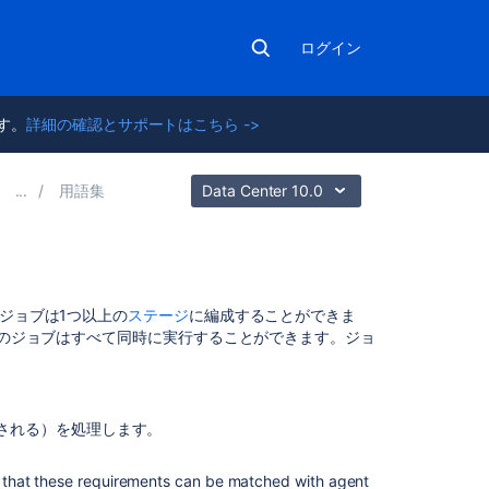
ログイン
ます。
詳細の確認とサポートはこちら ->
用語集
Data Center 10.0
関
ジョブは1つ以上の
ステージ
に編成することができま
連
ジ内のジョブはすべて同時に実行することができます。ジョ
コ
ン
テ
ン
される）を処理します。
ツ
so that these requirements can be matched with agent