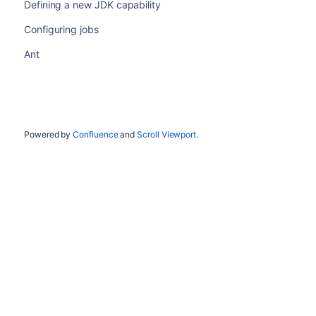
Defining a new JDK capability
Configuring jobs
Ant
Powered by
Confluence
and
Scroll Viewport
.