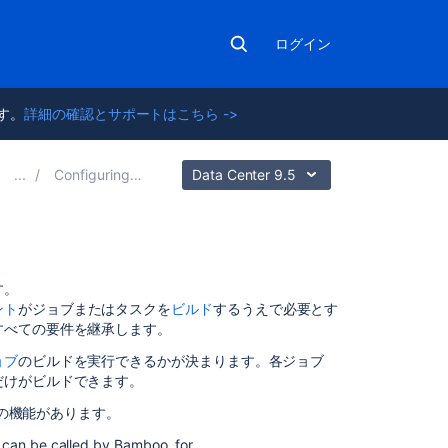
ログイン
ます。
詳細の確認とサポートはこちら ->
Configuring jobs
Data Center 9.5
こ
す。
の
ント
がジョブまたはタスクを
ビルド
するうえで必要とす
ペ
すべての要件を継承します。
ー
ョブ
のビルドを実行できるかが決まります。各ジョブ
ジ
だけがビルドできます。
の
内
類の機能があります。
容
 can be called by Bamboo, for