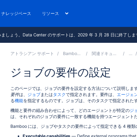
ナレッジベース
リソース
進みましょう。Data Center のサポートは、2029 年 3 月 28 日に終了し
アトラシアン サポート
Bamboo 9.5
関連ドキュメント
ジョブの要件の設定
このページでは、ジョブの要件を設定する方法について説明しま
要件
は、
ジョブ
または
タスク
で指定されます。要件は、
エージェ
る
機能
を指定するものです。ジョブは、そのタスクで指定された
機能と要件の組み合わせによって、どのエージェントが特定の
ジ
は、それぞれのジョブの要件に一致する機能を持つエージェント
Bamboo には、ジョブやタスクの要件によって指定できる 4 種
Executable capabilities
— Define external programs that