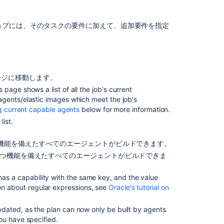
ー
ジ
ェ
ョブには、そのタスクの要件に加えて、追加要件を指定
ン
ト
を
表
示
ージに移動します。
す
 page shows a list of all the job's current
る
agents/elastic images which meet the job's
g current capable agents
below for more information.
list.
関
連
機能を備えたすべてのエージェントがビルドできます。
コ
ン
持つ機能を備えたすべてのエージェントがビルドできま
テ
ン
has a capability with the same key, and the value
ツ
on about regular expressions, see
Oracle's tutorial on
Viewing
dated, as the plan can now only be built by agents
your
ou have specified.
executable