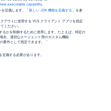
 new executable capability
.
ジ
ョンを定義します。「
新しい JDK 機能を定義する
」を参
ョ
ブ
の
ェックアウトに使用する VCS クライアント アプリを指定
追
してください。
加
するかを制御するために使用します。たとえば、特定の
要
ある場合、適切なエージェント用のカスタム機能
件
の要件として指定できます。「
を
指
能を定義する必要があります。
定
す
る
現
在
対
応
可
能
な
エ