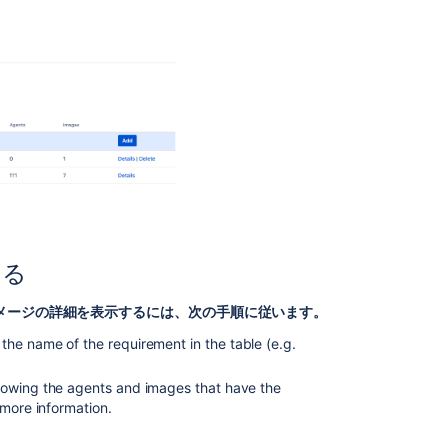
capabilities
Configuring
agents
Agents
and
capabilities
Defining
a
new
executable
capability
する
Jobs
メージの詳細を表示するには、次の手順に従います。
and
tasks
t the name of the requirement in the table (e.g.
About
showing the agents and images that have the
capabilities
more information.
and
requirements