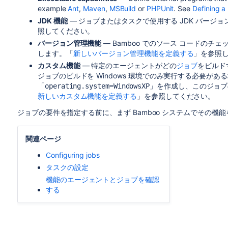
example
Ant
,
Maven
,
MSBuild
or
PHPUnit
. See
Defining a
JDK 機能
— ジョブまたはタスクで使用する JDK バージ
照してください。
バージョン管理機能
— Bamboo でのソース コードのチ
します。「
新しいバージョン管理機能を定義する
」を参照
カスタム機能
— 特定のエージェントがどの
ジョブ
をビルド
ジョブのビルドを Windows 環境でのみ実行する必要が
「
」を作成し、このジョブ
operating.system=WindowsXP
新しいカスタム機能を定義する
」を参照してください。
ジョブの要件を指定する前に、まず Bamboo システムでその機
関連ページ
Configuring jobs
タスクの設定
機能のエージェントとジョブを確認
する