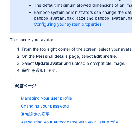
The default maximum allowed dimensions of an im
Bamboo system administrators can change the defaul
and
bamboo.avatar.max.size
bamboo.avatar.m
Configuring your system properties
.
To change your avatar:
From the top-right corner of the screen, select your avata
On the
Personal details
page, select
Edit profile
.
Select
Update avatar
and upload a compatible image.
保存
を選択します。
関連ページ
Managing your user profile
Changing your password
通知設定の変更
Associating your author name with your user profile