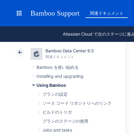
Bamboo Support
関連ドキュメント
Atlassian Cloud で次のステージに
Bamboo Data Center 9.5
関連ドキュメント
Bamboo を使い始める
Installing and upgrading
Using Bamboo
プランの設定
ソース コード リポジトリへのリンク
ビルドのトリガ
プランのステージの使用
Jobs and tasks