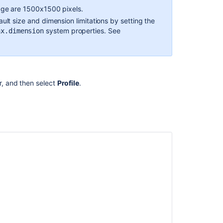
Configuring
age are 1500x1500 pixels.
Gravatar
support
t size and dimension limitations by setting the
system properties. See
ax.dimension
Customizing
Bamboo
headers
Creating
r, and then select
Profile
.
new
user
account
Creating
a
custom
elastic
image
Upgrading
the
agent
for
your