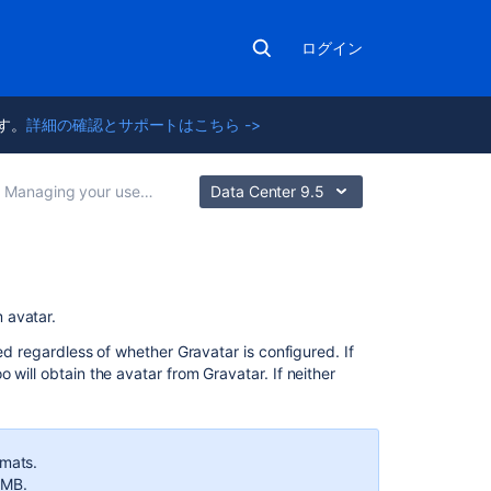
ログイン
ます。
詳細の確認とサポートはこちら ->
Managing your user profile
Data Center 9.5
関
m avatar.
連
yed regardless of whether Gravatar is configured. If
コ
 will obtain the avatar from Gravatar. If neither
ン
テ
ン
ツ
rmats.
 MB.