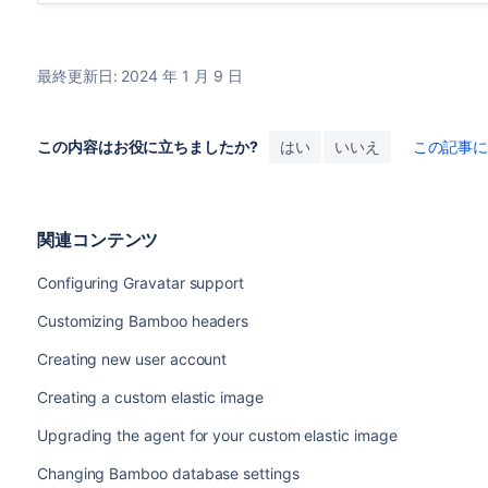
最終更新日: 2024 年 1 月 9 日
この内容はお役に立ちましたか?
はい
いいえ
この記事
関連コンテンツ
Configuring Gravatar support
Customizing Bamboo headers
Creating new user account
Creating a custom elastic image
Upgrading the agent for your custom elastic image
Changing Bamboo database settings