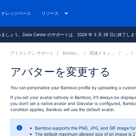
ナレッジベース
リソース
進みましょう。Data Center のサポートは、2029 年 3 月 28 日に終了し
アトラシアン サポート
Bamboo 9.5
関連ドキュメント
アバターを変更する
You can personalize your Bamboo profile by uploading a custo
If you set your avatar natively in Bamboo, it'll always be displa
you don't set a native avatar and Gravatar is configured, Bamboo
condition applies, Bamboo will use the default avatar.
Bamboo supports the PNG, JPG, and GIF image fo
The default maximum allowed size of an image is 2