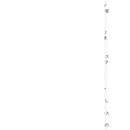
この JDK 機能は、エージェントが
JDK 1.5.0_07 要件でのみビルドを実
行できることを示しています。
余分な JDK 機能を見つけたい場合は、
Bamboo で設定されている
JDK 機能
のリ
ストを表示して、不要な JDK 機能を削除
できます。
自動定義機能
-
これは、Bamboo がインス
トールされたマシンに存在していたシステ
ム環境変数
(
JAVA_HOME=/opt/java/java_sdk1.5
など) によって異なります。
Bamboo Server では、インストー
ル時に存在していた環境変数は、
Bamboo に共有のローカル機能とし
て保存されていたものです。
リモート エージェントでは、インス
トール時に存在していた環境変数
は、Bamboo にエージェント固有の