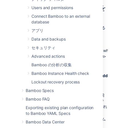
エージェントの JDK 機能を
Users and permissions
定義する
Connect Bamboo to an external
database
新しいエージェント固有の JDK 機能を定義する
アプリ
には、次の手順に従います。
Data and backups
セキュリティ
Advanced actions
From the top navigation bar select
>
Build resources
>
Agents
.
Bamboo の分析の収集
Select the name of the required agent.
Bamboo Instance Health check
Go to the
Capabilities
tab, and then
Add
capability
.
Lockout recovery process
Select
Capability type
>
JDK
.
Bamboo Specs
[
JDK ラベル
] フィールドに、JDK の名前
Bamboo FAQ
またはラベルを入力します。Bamboo で
ジョブのビルダーを設定する
たびに、これ
Exporting existing plan configuration
が [
ビルド JDK
] リストに表示されます。
to Bamboo YAML Specs
[
Java ホーム
] フィールドに、JDK ホーム
Bamboo Data Center
ディレクトリの場所を入力します。