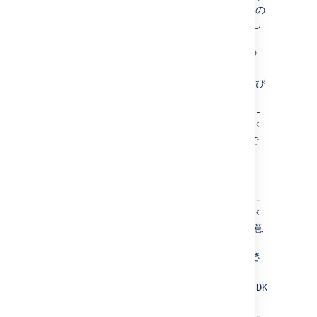
を実行できることを示す場合は、これらの
JDK を包含する
汎用の JDK 機能を設定
し
ます。
たとえば、Bamboo エージェントに次の
JDK 機能を設定できます。
JDK
([JDK ラベル] =「
」および
JDK
[Java ホーム]
=「
」) -
/usr/java/jdk1.5.0_07
この JDK 機能は、エージェントが
任意の
JDK 要件でビルドを実行で
きることを示しています。
JDK 1.5
([JDK ラベル] =「
JDK
」および [Java ホーム]
1.5
=「
」) -
/usr/java/jdk1.5.0_07
この JDK 機能は、エージェントが
JDK 1.5 要件または JDK 1.5 の任意
のポイント バージョン (1.5.0_07、
1.5.0_08 など) でビルドを実行でき
ることを示しています。
JDK 1.5.0_07
([JDK ラベル] =「
JDK
」および [Java ホーム]
1.5.0_07
=「
」) -
/usr/java/jdk1.5.0_07