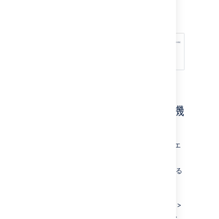
追加
を選択します。
ローカル サーバーの JDK 機
能の定義する
ローカル サーバーの機能はすべてのローカル エ
ージェントに継承されます。
新しいローカル サーバーの JDK 機能を定義する
には、次の手順に従います。
From the top navigation bar select
>
Build resources
>
Server capabilities
.