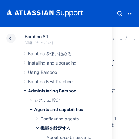
Bamboo 8.1
アトラシアン サポート
関連ドキュメント
Bamboo 8
関連ドキュメント
Bamboo を使い始める
新しい JDK 機能を
Installing and upgrading
定義する
Using Bamboo
Bamboo Best Practice
Bamboo でジョブを構築する際に JDK を利用す
Administering Bamboo
るには、あらかじめ JDK をインストールし、
システム設定
Bamboo で機能として定義する必要がありま
す。
Agents and capabilities
Bamboo をインストールした際に、少なくとも 1
Configuring agents
つの JDK が
自動的に定義
されています。次のよ
機能を設定する
うな
JDK 機能
を追加で定義できます。
About capabilities and