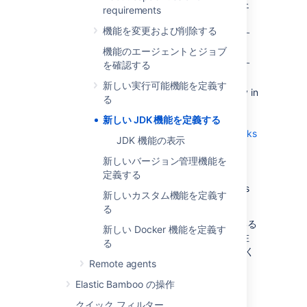
特定の
ローカルまたはリモート エージェ
requirements
ントを対象としたもの
機能を変更および削除する
すべての
ローカル
エージェントで共有す
るもの
機能のエージェントとジョブ
すべての
を確認する
リモート
エージェントで共有す
るもの
新しい実行可能機能を定義す
Once you have defined a new JDK capability in
る
your Bamboo system, its label (e.g. 1.5) will
appear in the
新しい JDK 機能を定義する
Build JDK
list when you
configure a job's builder (see
Configuring tasks
JDK 機能の表示
). The JDK you select will be used for every
one of that job's builds. That is, the job can
新しいバージョン管理機能を
only be built by agents which have a JDK
定義する
capability whose label is specified in the job's
新しいカスタム機能を定義す
Build JDK
field.
る
エージェントが独自の JDK 機能を持っている
新しい Docker 機能を定義す
場合、その値は同じ名前の共有 JDK 機能 (存在
る
する場合) の値よりも優先されることにご注意く
Remote agents
ださい。
Elastic Bamboo の操作
クイック フィルター